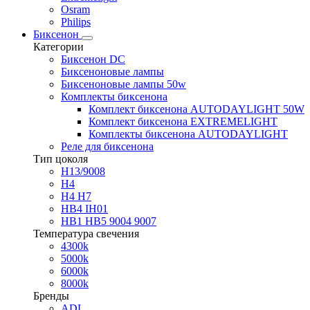
Osram
Philips
Биксенон
Категории
Биксенон DC
Биксеноновые лампы
Биксеноновые лампы 50w
Комплекты биксенона
Комплект биксенона AUTODAYLIGHT 50W
Комплект биксенона EXTREMELIGHT
Комплекты биксенона AUTODAYLIGHT
Реле для биксенона
Тип цоколя
H13/9008
H4
H4 H7
HB4 IH01
HB1 HB5 9004 9007
Температура свечения
4300k
5000k
6000k
8000k
Бренды
ADL