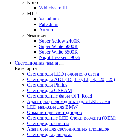
Koito
Whitebeam III
MTF
Vanadium
Palladium
Aurum
Чемпион
Super Yellow 2400K
Super White 5000K
Super White 5500K
Night Breaker +90%
Светодиодная лампа
Категории
Светодиоды LED головного света
Светодиоды ADL (T5,T10,T3,T4,T20,T25)
Светодиоды Philips
Светодиоды OSRAM
Светодиодные фары OFF Road
Адаптеры (переходники) для LED ламп
LED маркеры для BMW
Обманки для светодиодов
Светодиодные LED блоки розжига (OEM)
Светодиодная лента
Адаптеры для светодиодных площадок
Светодиоды для дома