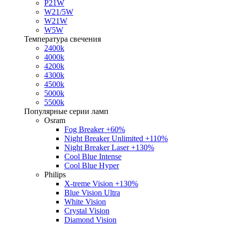
P21W
W21/5W
W21W
W5W
Температура свечения
2400k
4000k
4200k
4300k
4500k
5000k
5500k
Популярные серии ламп
Osram
Fog Breaker +60%
Night Breaker Unlimited +110%
Night Breaker Laser +130%
Cool Blue Intense
Cool Blue Hyper
Philips
X-treme Vision +130%
Blue Vision Ultra
White Vision
Crystal Vision
Diamond Vision