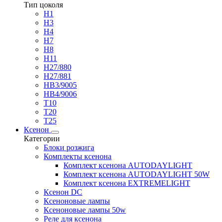
Тип цоколя
H1
H3
H4
H7
H8
H11
H27/880
H27/881
HB3/9005
HB4/9006
T10
T20
T25
Ксенон
Категории
Блоки розжига
Комплекты ксенона
Комплект ксенона AUTODAYLIGHT
Комплект ксенона AUTODAYLIGHT 50W
Комплект ксенона EXTREMELIGHT
Ксенон DC
Ксеноновые лампы
Ксеноновые лампы 50w
Реле для ксенона