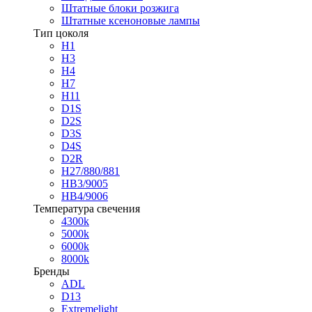
Штатные блоки розжига
Штатные ксеноновые лампы
Тип цоколя
H1
H3
H4
H7
H11
D1S
D2S
D3S
D4S
D2R
H27/880/881
HB3/9005
HB4/9006
Температура свечения
4300k
5000k
6000k
8000k
Бренды
ADL
D13
Extremelight