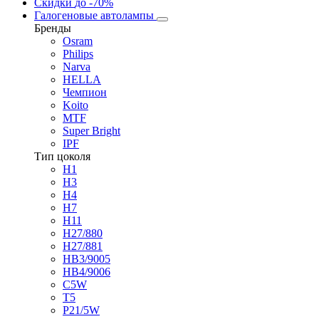
Скидки
до -70%
Галогеновые автолампы
Бренды
Osram
Philips
Narva
HELLA
Чемпион
Koito
MTF
Super Bright
IPF
Тип цоколя
H1
H3
H4
H7
H11
H27/880
H27/881
HB3/9005
HB4/9006
C5W
T5
P21/5W