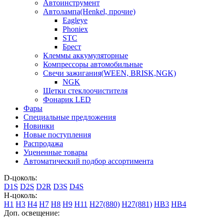
Автоинструмент
Автолампа(Henkel, прочие)
Eagleye
Phoniex
STC
Брест
Клеммы аккумуляторные
Компрессоры автомобильные
Свечи зажигания(WEEN, BRISK,NGK)
NGK
Щетки стеклоочистителя
Фонарик LED
Фары
Специальные предложения
Новинки
Новые поступления
Распродажа
Уцененные товары
Автоматический подбор ассортимента
D-цоколь:
D1S
D2S
D2R
D3S
D4S
H-цоколь:
H1
H3
H4
H7
H8
H9
H11
H27(880)
H27(881)
HB3
HB4
Доп. освещение: