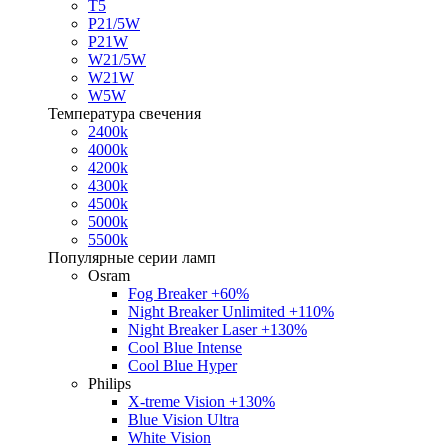
T5
P21/5W
P21W
W21/5W
W21W
W5W
Температура свечения
2400k
4000k
4200k
4300k
4500k
5000k
5500k
Популярные серии ламп
Osram
Fog Breaker +60%
Night Breaker Unlimited +110%
Night Breaker Laser +130%
Cool Blue Intense
Cool Blue Hyper
Philips
X-treme Vision +130%
Blue Vision Ultra
White Vision