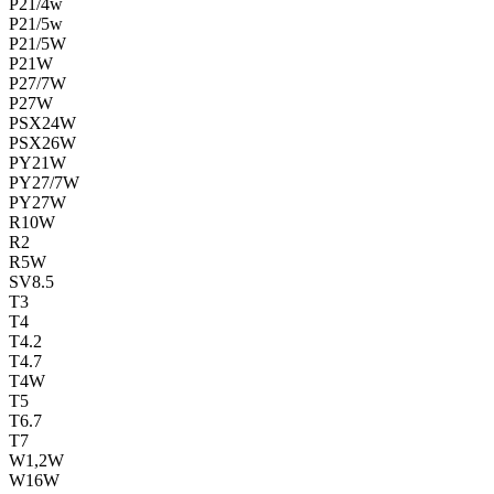
P21/4w
P21/5w
P21/5W
P21W
P27/7W
P27W
PSX24W
PSX26W
PY21W
PY27/7W
PY27W
R10W
R2
R5W
SV8.5
T3
T4
T4.2
T4.7
T4W
T5
T6.7
T7
W1,2W
W16W