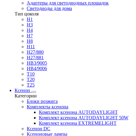
Адаптеры для светодиодных площадок
Светодиоды для дома
Тип цоколя
H1
H3
H4
H7
H8
H11
H27/880
H27/881
HB3/9005
HB4/9006
T10
T20
T25
Ксенон
Категории
Блоки розжига
Комплекты ксенона
Комплект ксенона AUTODAYLIGHT
Комплект ксенона AUTODAYLIGHT 50W
Комплект ксенона EXTREMELIGHT
Ксенон DC
Ксеноновые лампы