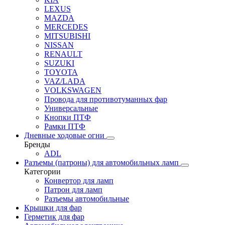
LEXUS
MAZDA
MERCEDES
MITSUBISHI
NISSAN
RENAULT
SUZUKI
TOYOTA
VAZ/LADA
VOLKSWAGEN
Провода для противотуманных фар
Универсальные
Кнопки ПТФ
Рамки ПТФ
Дневные ходовые огни
Бренды
ADL
Разъемы (патроны) для автомобильных ламп
Категории
Конвертор для ламп
Патрон для ламп
Разъемы автомобильные
Крышки для фар
Герметик для фар