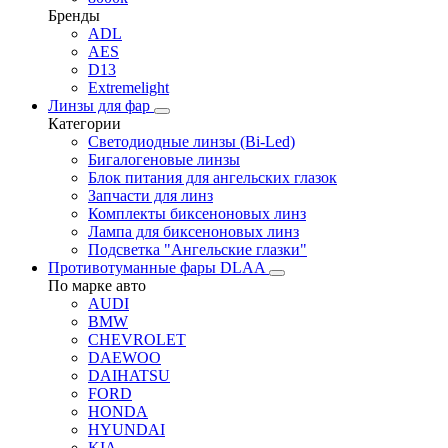
Бренды
ADL
AES
D13
Extremelight
Линзы для фар
Категории
Светодиодные линзы (Bi-Led)
Бигалогеновые линзы
Блок питания для ангельских глазок
Запчасти для линз
Комплекты биксеноновых линз
Лампа для биксеноновых линз
Подсветка "Ангельские глазки"
Противотуманные фары DLAA
По марке авто
AUDI
BMW
CHEVROLET
DAEWOO
DAIHATSU
FORD
HONDA
HYUNDAI
KIA