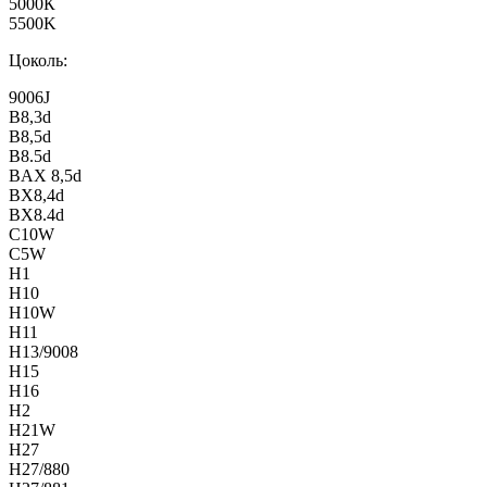
5000К
5500K
Цоколь:
9006J
B8,3d
B8,5d
B8.5d
BAX 8,5d
BX8,4d
BX8.4d
C10W
C5W
H1
H10
H10W
H11
H13/9008
H15
H16
H2
H21W
H27
H27/880