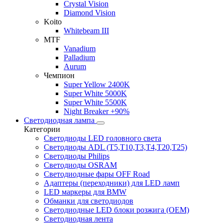
Crystal Vision
Diamond Vision
Koito
Whitebeam III
MTF
Vanadium
Palladium
Aurum
Чемпион
Super Yellow 2400K
Super White 5000K
Super White 5500K
Night Breaker +90%
Светодиодная лампа
Категории
Светодиоды LED головного света
Светодиоды ADL (T5,T10,T3,T4,T20,T25)
Светодиоды Philips
Светодиоды OSRAM
Светодиодные фары OFF Road
Адаптеры (переходники) для LED ламп
LED маркеры для BMW
Обманки для светодиодов
Светодиодные LED блоки розжига (OEM)
Светодиодная лента