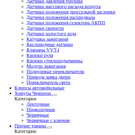
Датчики давления топлива
Датчики массового расхода воздуха
Датчики положения дроссельной заслонки
Датчики положения распредвала
Датчики положения селектора АКПП
Датчики скорости
Датчики холостого хода
Катушки зажигания
Кислородные датчики
Клапаны VVT-i
Кнопки руля
Кнопки стеклоподъемника
Модули зажигания
Подрулевые переключатели
Привода замка двери
Переключатель света
Клипсы автомобильные
Хомуты Чемпион
Категории
Ленточные
Проволочные
Червячные
Червячные с ключом
Прочие товары
Категории