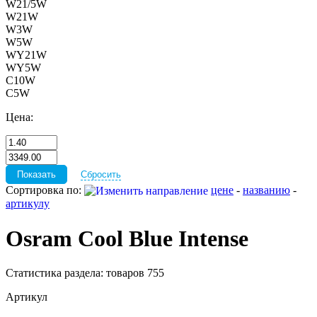
W21/5W
W21W
W3W
W5W
WY21W
WY5W
С10W
С5W
Цена:
Сбросить
Сортировка по:
цене
-
названию
-
артикулу
Osram Cool Blue Intense
Статистика раздела: товаров 755
Артикул