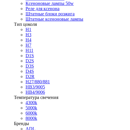
Ксеноновые лампы 50w
Реле для ксенона
Штатные блоки розжига
Штатные ксеноновые лампы
Тип цоколя
H1
H3
H4
H7
H11
D1S
D2S
D3S
D4S
D2R
H27/880/881
HB3/9005
HB4/9006
Температура свечения
4300k
5000k
6000k
8000k
Бренды
ADL