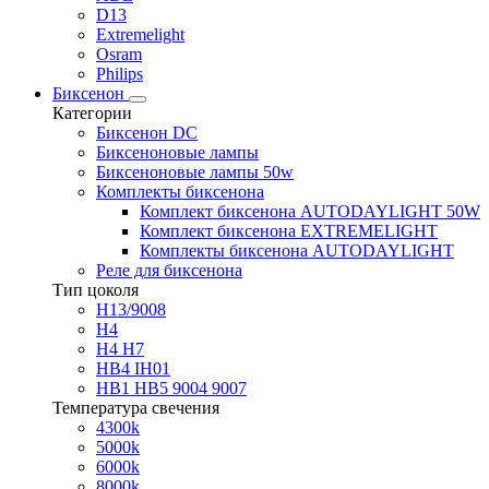
D13
Extremelight
Osram
Philips
Биксенон
Категории
Биксенон DC
Биксеноновые лампы
Биксеноновые лампы 50w
Комплекты биксенона
Комплект биксенона AUTODAYLIGHT 50W
Комплект биксенона EXTREMELIGHT
Комплекты биксенона AUTODAYLIGHT
Реле для биксенона
Тип цоколя
H13/9008
H4
H4 H7
HB4 IH01
HB1 HB5 9004 9007
Температура свечения
4300k
5000k
6000k
8000k