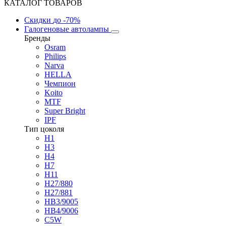
КАТАЛОГ ТОВАРОВ
Скидки
до -70%
Галогеновые автолампы
Бренды
Osram
Philips
Narva
HELLA
Чемпион
Koito
MTF
Super Bright
IPF
Тип цоколя
H1
H3
H4
H7
H11
H27/880
H27/881
HB3/9005
HB4/9006
C5W