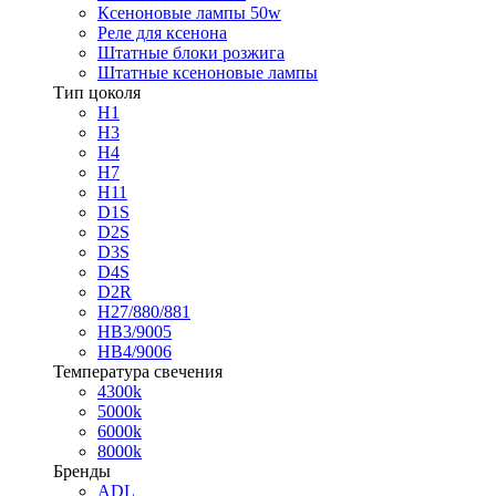
Ксеноновые лампы 50w
Реле для ксенона
Штатные блоки розжига
Штатные ксеноновые лампы
Тип цоколя
H1
H3
H4
H7
H11
D1S
D2S
D3S
D4S
D2R
H27/880/881
HB3/9005
HB4/9006
Температура свечения
4300k
5000k
6000k
8000k
Бренды
ADL