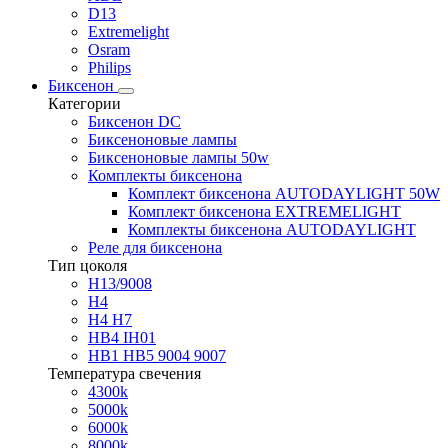
D13
Extremelight
Osram
Philips
Биксенон
Категории
Биксенон DC
Биксеноновые лампы
Биксеноновые лампы 50w
Комплекты биксенона
Комплект биксенона AUTODAYLIGHT 50W
Комплект биксенона EXTREMELIGHT
Комплекты биксенона AUTODAYLIGHT
Реле для биксенона
Тип цоколя
H13/9008
H4
H4 H7
HB4 IH01
HB1 HB5 9004 9007
Температура свечения
4300k
5000k
6000k
8000k