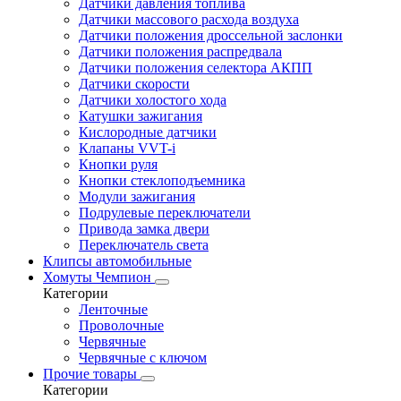
Датчики давления топлива
Датчики массового расхода воздуха
Датчики положения дроссельной заслонки
Датчики положения распредвала
Датчики положения селектора АКПП
Датчики скорости
Датчики холостого хода
Катушки зажигания
Кислородные датчики
Клапаны VVT-i
Кнопки руля
Кнопки стеклоподъемника
Модули зажигания
Подрулевые переключатели
Привода замка двери
Переключатель света
Клипсы автомобильные
Хомуты Чемпион
Категории
Ленточные
Проволочные
Червячные
Червячные с ключом
Прочие товары
Категории