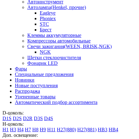
Автоинструмент
Автолампа(Henkel, прочие)
Eagleye
Phoniex
STC
Брест
Клеммы аккумуляторные
Компрессоры автомобильные
Свечи зажигания(WEEN, BRISK,NGK)
NGK
Щетки стеклоочистителя
Фонарик LED
Фары
Специальные предложения
Новинки
Новые поступления
Распродажа
Уцененные товары
Автоматический подбор ассортимента
D-цоколь:
D1S
D2S
D2R
D3S
D4S
H-цоколь:
H1
H3
H4
H7
H8
H9
H11
H27(880)
H27(881)
HB3
HB4
Доп. освещение: