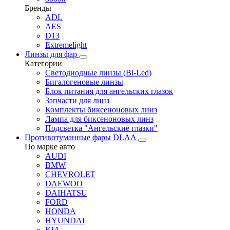
Бренды
ADL
AES
D13
Extremelight
Линзы для фар
Категории
Светодиодные линзы (Bi-Led)
Бигалогеновые линзы
Блок питания для ангельских глазок
Запчасти для линз
Комплекты биксеноновых линз
Лампа для биксеноновых линз
Подсветка "Ангельские глазки"
Противотуманные фары DLAA
По марке авто
AUDI
BMW
CHEVROLET
DAEWOO
DAIHATSU
FORD
HONDA
HYUNDAI
KIA