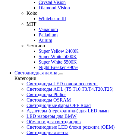
Crystal Vision
Diamond Vision
Koito
Whitebeam III
MTF
Vanadium
Palladium
Aurum
Чемпион
Super Yellow 2400K
Super White 5000K
Super White 5500K
Night Breaker +90%
Светодиодная лампа
Категории
Светодиоды LED головного света
Светодиоды ADL (T5,T10,T3,T4,T20,T25)
Светодиоды Philips
Светодиоды OSRAM
Светодиодные фары OFF Road
Адаптеры (переходники) для LED ламп
LED маркеры для BMW
Обманки для светодиодов
Светодиодные LED блоки розжига (OEM)
Светодиодная лента