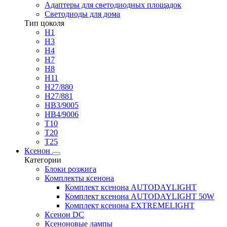
Адаптеры для светодиодных площадок
Светодиоды для дома
Тип цоколя
H1
H3
H4
H7
H8
H11
H27/880
H27/881
HB3/9005
HB4/9006
T10
T20
T25
Ксенон
Категории
Блоки розжига
Комплекты ксенона
Комплект ксенона AUTODAYLIGHT
Комплект ксенона AUTODAYLIGHT 50W
Комплект ксенона EXTREMELIGHT
Ксенон DC
Ксеноновые лампы