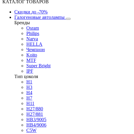
КАТАЛОГ ТОВАРОВ
Скидки
до -70%
Галогеновые автолампы
Бренды
Osram
Philips
Narva
HELLA
Чемпион
Koito
MTF
Super Bright
IPF
Тип цоколя
H1
H3
H4
H7
H11
H27/880
H27/881
HB3/9005
HB4/9006
C5W