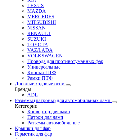
LEXUS
MAZDA
MERCEDES
MITSUBISHI
NISSAN
RENAULT
SUZUKI
TOYOTA
VAZ/LADA
VOLKSWAGEN
Провода для противотуманных фар
Универсальные
Кнопки ПТФ
Рамки ПТФ
Дневные ходовые огни
Бренды
ADL
Разъемы (патроны) для автомобильных ламп
Категории
Конвертор для ламп
Патрон для ламп
Разъемы автомобильные
Крышки для фар
Герметик для фар