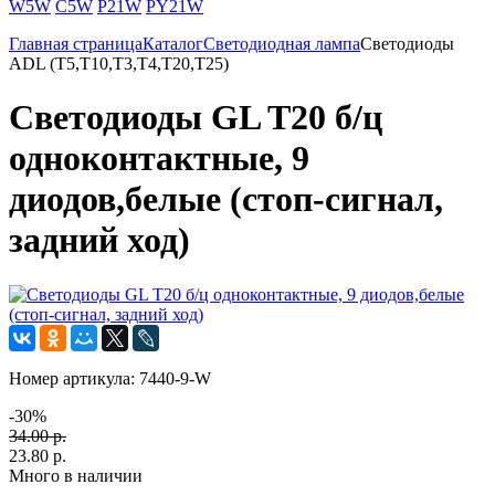
W5W
C5W
P21W
PY21W
Главная страница
Каталог
Светодиодная лампа
Светодиоды
ADL (T5,T10,T3,T4,T20,T25)
Светодиоды GL T20 б/ц
одноконтактные, 9
диодов,белые (стоп-сигнал,
задний ход)
Номер артикула:
7440-9-W
-30%
34.00 р.
23.80 р.
Много в наличии