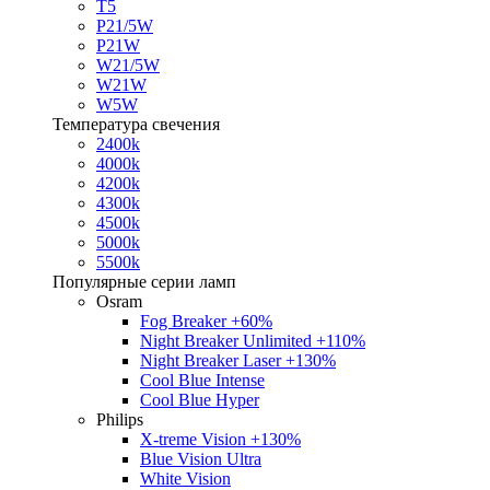
T5
P21/5W
P21W
W21/5W
W21W
W5W
Температура свечения
2400k
4000k
4200k
4300k
4500k
5000k
5500k
Популярные серии ламп
Osram
Fog Breaker +60%
Night Breaker Unlimited +110%
Night Breaker Laser +130%
Cool Blue Intense
Cool Blue Hyper
Philips
X-treme Vision +130%
Blue Vision Ultra
White Vision