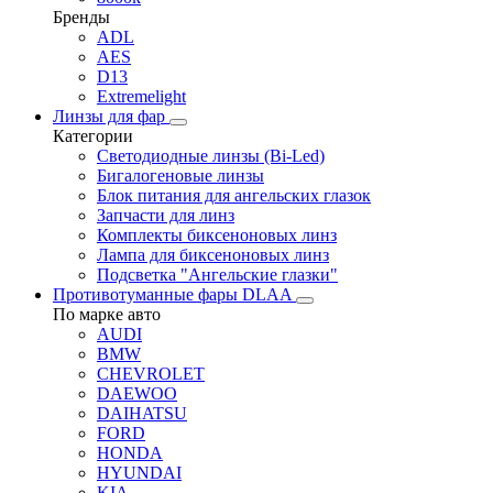
Бренды
ADL
AES
D13
Extremelight
Линзы для фар
Категории
Светодиодные линзы (Bi-Led)
Бигалогеновые линзы
Блок питания для ангельских глазок
Запчасти для линз
Комплекты биксеноновых линз
Лампа для биксеноновых линз
Подсветка "Ангельские глазки"
Противотуманные фары DLAA
По марке авто
AUDI
BMW
CHEVROLET
DAEWOO
DAIHATSU
FORD
HONDA
HYUNDAI
KIA