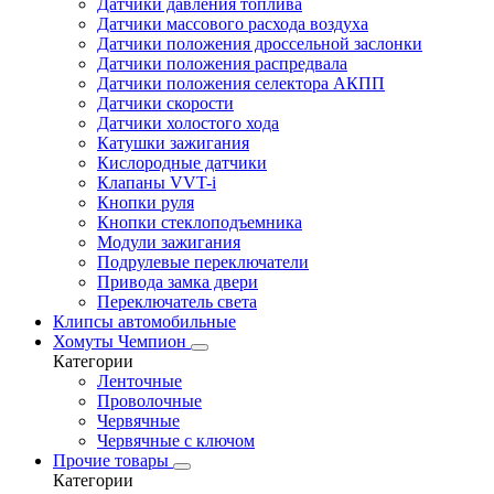
Датчики давления топлива
Датчики массового расхода воздуха
Датчики положения дроссельной заслонки
Датчики положения распредвала
Датчики положения селектора АКПП
Датчики скорости
Датчики холостого хода
Катушки зажигания
Кислородные датчики
Клапаны VVT-i
Кнопки руля
Кнопки стеклоподъемника
Модули зажигания
Подрулевые переключатели
Привода замка двери
Переключатель света
Клипсы автомобильные
Хомуты Чемпион
Категории
Ленточные
Проволочные
Червячные
Червячные с ключом
Прочие товары
Категории