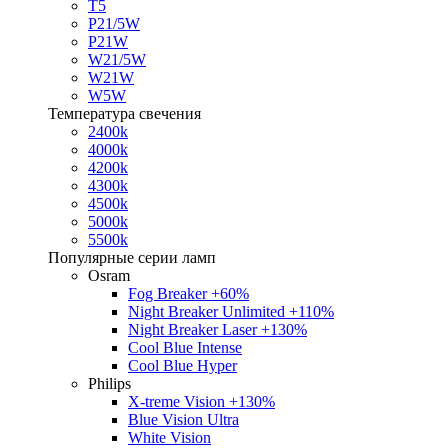
T5
P21/5W
P21W
W21/5W
W21W
W5W
Температура свечения
2400k
4000k
4200k
4300k
4500k
5000k
5500k
Популярные серии ламп
Osram
Fog Breaker +60%
Night Breaker Unlimited +110%
Night Breaker Laser +130%
Cool Blue Intense
Cool Blue Hyper
Philips
X-treme Vision +130%
Blue Vision Ultra
White Vision