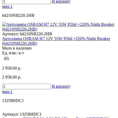
В корзину
мин.1
64210NB220-2HB
Артикул:
64210NB220-2HB
Автолампа OSRAM H7 12V 55W P26d +220% Night Breaker
(64210NB220-2HB)
Мало в наличии
Ед. изм.: к-т
(0)
2 958.00 р.
2 958.00 р.
В корзину
мин.1
13258HDC1
Артикул:
13258HDC1