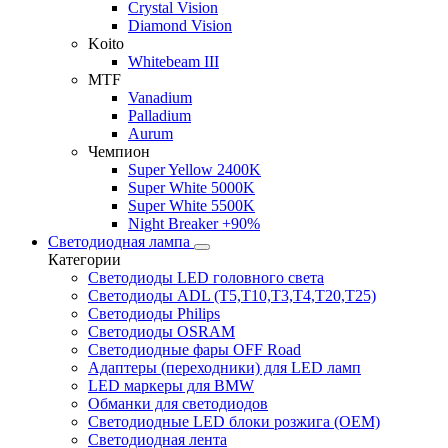
Crystal Vision
Diamond Vision
Koito
Whitebeam III
MTF
Vanadium
Palladium
Aurum
Чемпион
Super Yellow 2400K
Super White 5000K
Super White 5500K
Night Breaker +90%
Светодиодная лампа
Категории
Светодиоды LED головного света
Светодиоды ADL (T5,T10,T3,T4,T20,T25)
Светодиоды Philips
Светодиоды OSRAM
Светодиодные фары OFF Road
Адаптеры (переходники) для LED ламп
LED маркеры для BMW
Обманки для светодиодов
Светодиодные LED блоки розжига (OEM)
Светодиодная лента