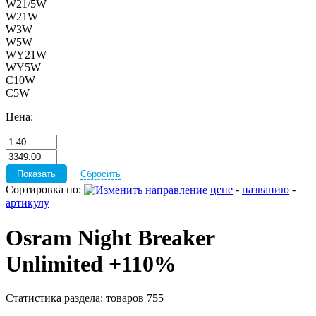
W21/5W
W21W
W3W
W5W
WY21W
WY5W
С10W
С5W
Цена:
Сбросить
Сортировка по:
цене
-
названию
-
артикулу
Osram Night Breaker
Unlimited +110%
Статистика раздела: товаров 755