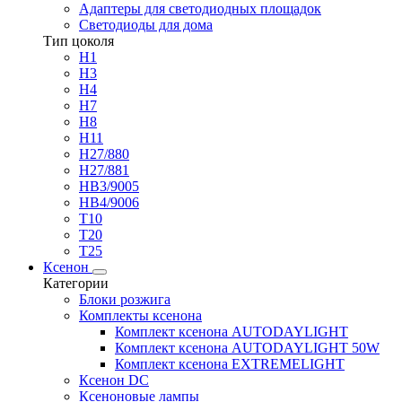
Адаптеры для светодиодных площадок
Светодиоды для дома
Тип цоколя
H1
H3
H4
H7
H8
H11
H27/880
H27/881
HB3/9005
HB4/9006
T10
T20
T25
Ксенон
Категории
Блоки розжига
Комплекты ксенона
Комплект ксенона AUTODAYLIGHT
Комплект ксенона AUTODAYLIGHT 50W
Комплект ксенона EXTREMELIGHT
Ксенон DC
Ксеноновые лампы