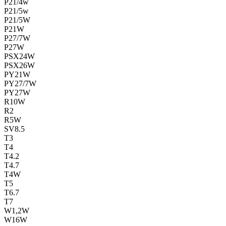
P21/4w
P21/5w
P21/5W
P21W
P27/7W
P27W
PSX24W
PSX26W
PY21W
PY27/7W
PY27W
R10W
R2
R5W
SV8.5
T3
T4
T4.2
T4.7
T4W
T5
T6.7
T7
W1,2W
W16W