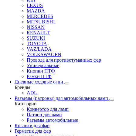
LEXUS
MAZDA
MERCEDES
MITSUBISHI
NISSAN
RENAULT
SUZUKI
TOYOTA
VAZ/LADA
VOLKSWAGEN
Провода для противотуманных фар
Универсальные
Кнопки ПТФ
Рамки ПТФ
Дневные ходовые огни
Бренды
ADL
Разъемы (патроны) для автомобильных ламп
Категории
Конвертор для ламп
Патрон для ламп
Разъемы автомобильные
Крышки для фар
Герметик для фар