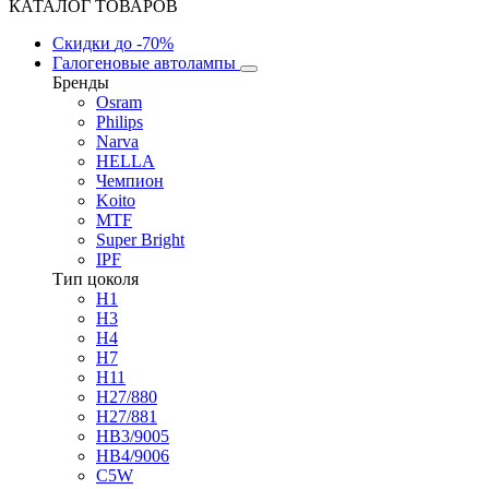
КАТАЛОГ ТОВАРОВ
Скидки
до -70%
Галогеновые автолампы
Бренды
Osram
Philips
Narva
HELLA
Чемпион
Koito
MTF
Super Bright
IPF
Тип цоколя
H1
H3
H4
H7
H11
H27/880
H27/881
HB3/9005
HB4/9006
C5W