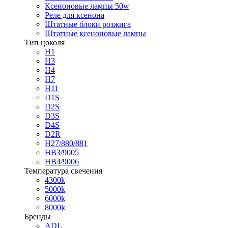
Ксеноновые лампы 50w
Реле для ксенона
Штатные блоки розжига
Штатные ксеноновые лампы
Тип цоколя
H1
H3
H4
H7
H11
D1S
D2S
D3S
D4S
D2R
H27/880/881
HB3/9005
HB4/9006
Температура свечения
4300k
5000k
6000k
8000k
Бренды
ADL