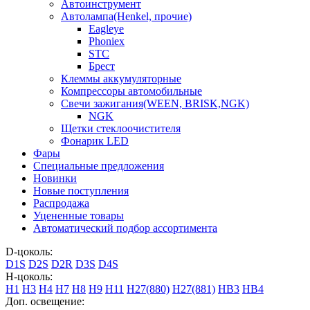
Автоинструмент
Автолампа(Henkel, прочие)
Eagleye
Phoniex
STC
Брест
Клеммы аккумуляторные
Компрессоры автомобильные
Свечи зажигания(WEEN, BRISK,NGK)
NGK
Щетки стеклоочистителя
Фонарик LED
Фары
Специальные предложения
Новинки
Новые поступления
Распродажа
Уцененные товары
Автоматический подбор ассортимента
D-цоколь:
D1S
D2S
D2R
D3S
D4S
H-цоколь:
H1
H3
H4
H7
H8
H9
H11
H27(880)
H27(881)
HB3
HB4
Доп. освещение: