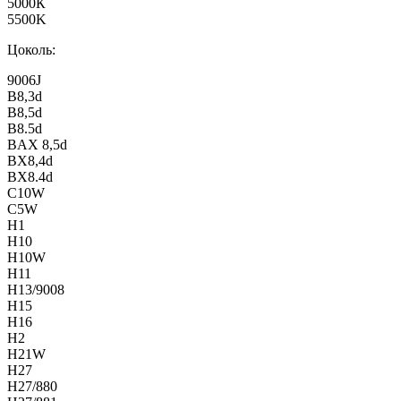
5000К
5500K
Цоколь:
9006J
B8,3d
B8,5d
B8.5d
BAX 8,5d
BX8,4d
BX8.4d
C10W
C5W
H1
H10
H10W
H11
H13/9008
H15
H16
H2
H21W
H27
H27/880