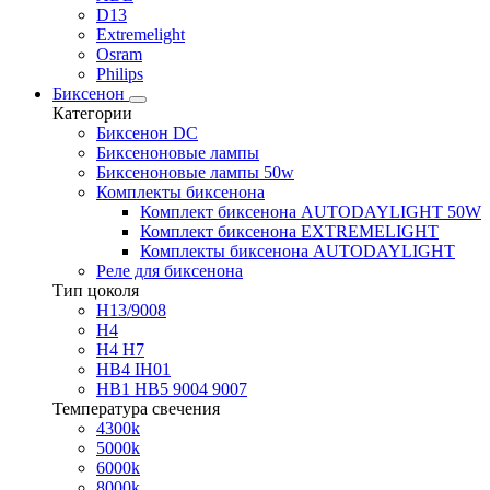
D13
Extremelight
Osram
Philips
Биксенон
Категории
Биксенон DC
Биксеноновые лампы
Биксеноновые лампы 50w
Комплекты биксенона
Комплект биксенона AUTODAYLIGHT 50W
Комплект биксенона EXTREMELIGHT
Комплекты биксенона AUTODAYLIGHT
Реле для биксенона
Тип цоколя
H13/9008
H4
H4 H7
HB4 IH01
HB1 HB5 9004 9007
Температура свечения
4300k
5000k
6000k
8000k