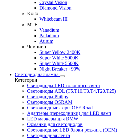
Crystal Vision
Diamond Vision
Koito
Whitebeam III
MTF
Vanadium
Palladium
Aurum
Чемпион
Super Yellow 2400K
Super White 5000K
Super White 5500K
Night Breaker +90%
Светодиодная лампа
Категории
Светодиоды LED головного света
Светодиоды ADL (T5,T10,T3,T4,T20,T25)
Светодиоды Philips
Светодиоды OSRAM
Светодиодные фары OFF Road
Адаптеры (переходники) для LED ламп
LED маркеры для BMW
Обманки для светодиодов
Светодиодные LED блоки розжига (OEM)
Светодиодная лента