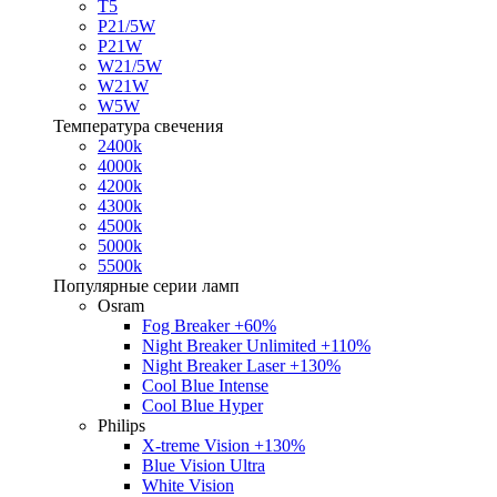
T5
P21/5W
P21W
W21/5W
W21W
W5W
Температура свечения
2400k
4000k
4200k
4300k
4500k
5000k
5500k
Популярные серии ламп
Osram
Fog Breaker +60%
Night Breaker Unlimited +110%
Night Breaker Laser +130%
Cool Blue Intense
Cool Blue Hyper
Philips
X-treme Vision +130%
Blue Vision Ultra
White Vision