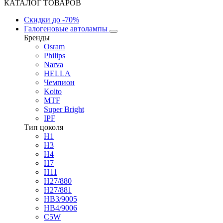
КАТАЛОГ ТОВАРОВ
Скидки
до -70%
Галогеновые автолампы
Бренды
Osram
Philips
Narva
HELLA
Чемпион
Koito
MTF
Super Bright
IPF
Тип цоколя
H1
H3
H4
H7
H11
H27/880
H27/881
HB3/9005
HB4/9006
C5W