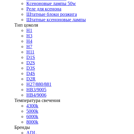
Ксеноновые лампы 50w
Реле для ксенона
Штатные блоки розжига
Штатные ксеноновые лампы
Тип цоколя
H1
H3
H4
H7
H11
D1S
D2S
D3S
D4S
D2R
H27/880/881
HB3/9005
HB4/9006
Температура свечения
4300k
5000k
6000k
8000k
Бренды
ADL