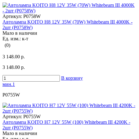
Артикул:
P0758W
Автолампа KOITO H8 12V 35W (70W) Whitebeam III 4000K -
2шт (P0758W)
Мало в наличии
Ед. изм.: к-т
(0)
3 148.00 р.
3 148.00 р.
В корзину
мин.1
P0755W
Артикул:
P0755W
Автолампа KOITO H7 12V 55W (100) Whitebeam III 4200K -
2шт (P0755W)
Мало в наличии
Ед. изм.: к-т