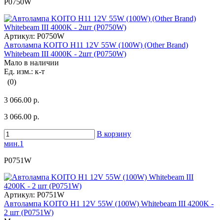
P0750W
Артикул:
P0750W
Автолампа KOITO H11 12V 55W (100W) (Other Brand)
Whitebeam III 4000K - 2шт (P0750W)
Мало в наличии
Ед. изм.: к-т
(0)
3 066.00 р.
3 066.00 р.
В корзину
мин.1
P0751W
Артикул:
P0751W
Автолампа KOITO H1 12V 55W (100W) Whitebeam III 4200K -
2 шт (P0751W)