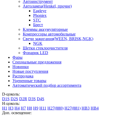
Автоинструмент
Автолампа(Henkel, прочие)
Eagleye
Phoniex
STC
Брест
Клеммы аккумуляторные
Компрессоры автомобильные
Свечи зажигания(WEEN, BRISK,NGK)
NGK
Щетки стеклоочистителя
Фонарик LED
Фары
Специальные предложения
Новинки
Новые поступления
Распродажа
Уцененные товары
Автоматический подбор ассортимента
D-цоколь:
D1S
D2S
D2R
D3S
D4S
H-цоколь:
H1
H3
H4
H7
H8
H9
H11
H27(880)
H27(881)
HB3
HB4
Доп. освещение: