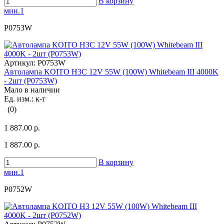
В корзину
мин.1
P0753W
Артикул:
P0753W
Автолампа KOITO H3C 12V 55W (100W) Whitebeam III 4000K
- 2шт (P0753W)
Мало в наличии
Ед. изм.: к-т
(0)
1 887.00 р.
1 887.00 р.
В корзину
мин.1
P0752W