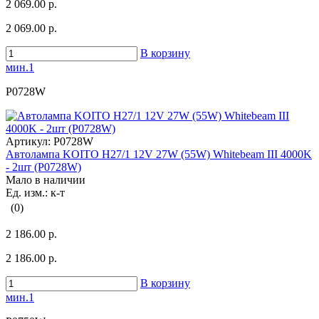
2 069.00 р.
2 069.00 р.
В корзину
мин.1
P0728W
Артикул:
P0728W
Автолампа KOITO H27/1 12V 27W (55W) Whitebeam III 4000K
- 2шт (P0728W)
Мало в наличии
Ед. изм.: к-т
(0)
2 186.00 р.
2 186.00 р.
В корзину
мин.1