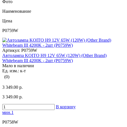
Фото
Наименование
Цена
P0759W
Артикул:
P0759W
Автолампа KOITO H9 12V 65W (120W) (Other Brand)
Whitebeam III 4200K - 2шт (P0759W)
Мало в наличии
Ед. изм.: к-т
(0)
3 349.00 р.
3 349.00 р.
В корзину
мин.1
P0758W