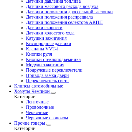
Датчики давления топлива
Датчики массового расхода воздуха
Датчики положения дроссельной заслонки
Датчики положения распредвала
Датчики положения селектора АКПП
Датчики скорости
Датчики холостого хода
Катушки зажигания
Кислородные датчики
Клапаны VVT-i
Кнопки руля
Кнопки стеклоподъемника
Модули зажигания
Подрулевые переключатели
Привода замка двери
Переключатель света
Клипсы автомобильные
Хомуты Чемпион
Категории
Ленточные
Проволочные
Червячные
Червячные с ключом
Прочие товары
Категории