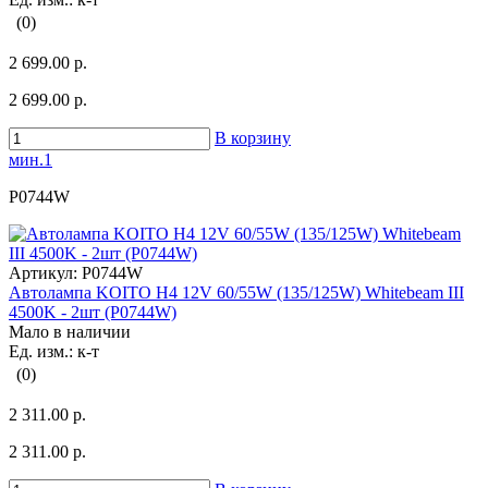
(0)
2 699.00 р.
2 699.00 р.
В корзину
мин.1
P0744W
Артикул:
P0744W
Автолампа KOITO H4 12V 60/55W (135/125W) Whitebeam III
4500K - 2шт (P0744W)
Мало в наличии
Ед. изм.: к-т
(0)
2 311.00 р.
2 311.00 р.