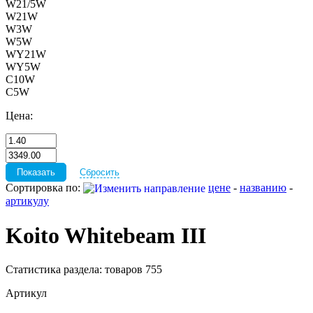
W21/5W
W21W
W3W
W5W
WY21W
WY5W
С10W
С5W
Цена:
Сбросить
Сортировка по:
цене
-
названию
-
артикулу
Koito Whitebeam III
Статистика раздела: товаров 755
Артикул