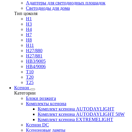
Адаптеры для светодиодных площадок
Светодиоды для дома
Тип цоколя
H1
H3
H4
H7
H8
H11
H27/880
H27/881
HB3/9005
HB4/9006
T10
T20
T25
Ксенон
Категории
Блоки розжига
Комплекты ксенона
Комплект ксенона AUTODAYLIGHT
Комплект ксенона AUTODAYLIGHT 50W
Комплект ксенона EXTREMELIGHT
Ксенон DC
Ксеноновые лампы