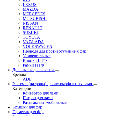
LEXUS
MAZDA
MERCEDES
MITSUBISHI
NISSAN
RENAULT
SUZUKI
TOYOTA
VAZ/LADA
VOLKSWAGEN
Провода для противотуманных фар
Универсальные
Кнопки ПТФ
Рамки ПТФ
Дневные ходовые огни
Бренды
ADL
Разъемы (патроны) для автомобильных ламп
Категории
Конвертор для ламп
Патрон для ламп
Разъемы автомобильные
Крышки для фар
Герметик для фар