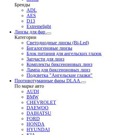
Бренды
ADL
AES
D13
Extremelight
Линзы для фар
Категории
Светодиодные линзы (Bi-Led)
Бигалогеновые линзы
Блок питания для ангельских глазок
Запчасти для линз
Комплекты биксеноновых линз
Лампа для биксеноновых линз
Подсветка "Ангельские глазки"
Противотуманные фары DLAA
По марке авто
AUDI
BMW
CHEVROLET
DAEWOO
DAIHATSU
FORD
HONDA
HYUNDAI
KIA