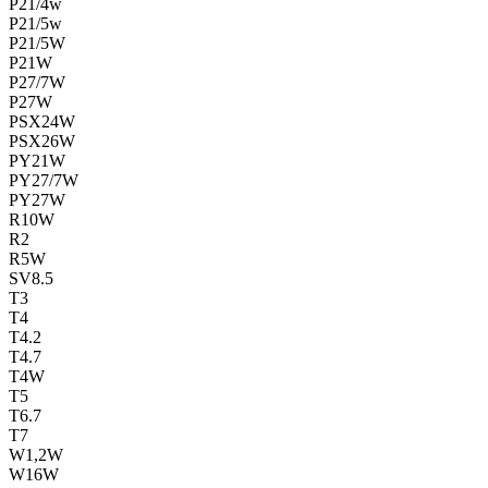
P21/4w
P21/5w
P21/5W
P21W
P27/7W
P27W
PSX24W
PSX26W
PY21W
PY27/7W
PY27W
R10W
R2
R5W
SV8.5
T3
T4
T4.2
T4.7
T4W
T5
T6.7
T7
W1,2W
W16W