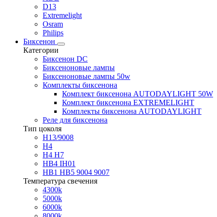
D13
Extremelight
Osram
Philips
Биксенон
Категории
Биксенон DC
Биксеноновые лампы
Биксеноновые лампы 50w
Комплекты биксенона
Комплект биксенона AUTODAYLIGHT 50W
Комплект биксенона EXTREMELIGHT
Комплекты биксенона AUTODAYLIGHT
Реле для биксенона
Тип цоколя
H13/9008
H4
H4 H7
HB4 IH01
HB1 HB5 9004 9007
Температура свечения
4300k
5000k
6000k
8000k