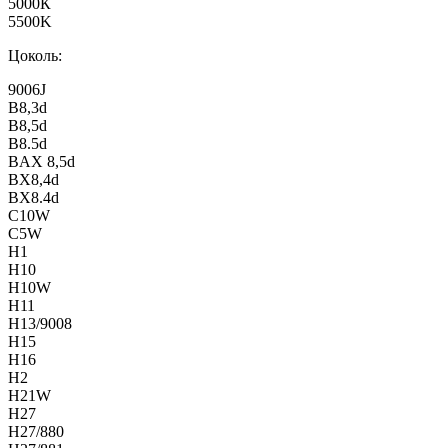
5000К
5500K
Цоколь:
9006J
B8,3d
B8,5d
B8.5d
BAX 8,5d
BX8,4d
BX8.4d
C10W
C5W
H1
H10
H10W
H11
H13/9008
H15
H16
H2
H21W
H27
H27/880