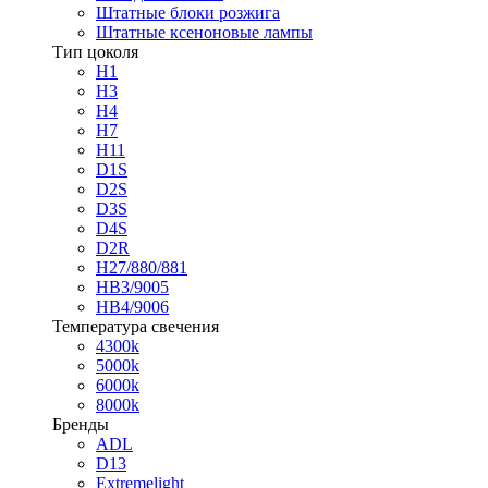
Штатные блоки розжига
Штатные ксеноновые лампы
Тип цоколя
H1
H3
H4
H7
H11
D1S
D2S
D3S
D4S
D2R
H27/880/881
HB3/9005
HB4/9006
Температура свечения
4300k
5000k
6000k
8000k
Бренды
ADL
D13
Extremelight