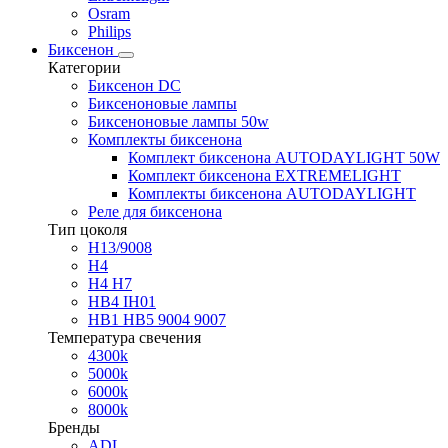
Osram
Philips
Биксенон
Категории
Биксенон DC
Биксеноновые лампы
Биксеноновые лампы 50w
Комплекты биксенона
Комплект биксенона AUTODAYLIGHT 50W
Комплект биксенона EXTREMELIGHT
Комплекты биксенона AUTODAYLIGHT
Реле для биксенона
Тип цоколя
H13/9008
H4
H4 H7
HB4 IH01
HB1 HB5 9004 9007
Температура свечения
4300k
5000k
6000k
8000k
Бренды
ADL