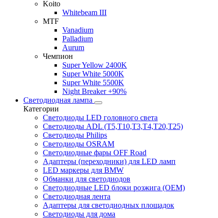
Koito
Whitebeam III
MTF
Vanadium
Palladium
Aurum
Чемпион
Super Yellow 2400K
Super White 5000K
Super White 5500K
Night Breaker +90%
Светодиодная лампа
Категории
Светодиоды LED головного света
Светодиоды ADL (T5,T10,T3,T4,T20,T25)
Светодиоды Philips
Светодиоды OSRAM
Светодиодные фары OFF Road
Адаптеры (переходники) для LED ламп
LED маркеры для BMW
Обманки для светодиодов
Светодиодные LED блоки розжига (OEM)
Светодиодная лента
Адаптеры для светодиодных площадок
Светодиоды для дома