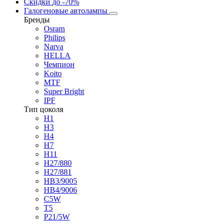
Скидки
до -70%
Галогеновые автолампы
Бренды
Osram
Philips
Narva
HELLA
Чемпион
Koito
MTF
Super Bright
IPF
Тип цоколя
H1
H3
H4
H7
H11
H27/880
H27/881
HB3/9005
HB4/9006
C5W
T5
P21/5W