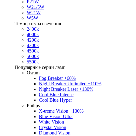
P21W
W21/5W
W21W
W5W
Температура свечения
2400k
4000k
4200k
4300k
4500k
5000k
5500k
Популярные серии ламп
Osram
Fog Breaker +60%
Night Breaker Unlimited +110%
Night Breaker Laser +130%
Cool Blue Intense
Cool Blue Hyper
Philips
X-treme Vision +130%
Blue Vision Ultra
White Vision
Crystal Vision
Diamond Vision