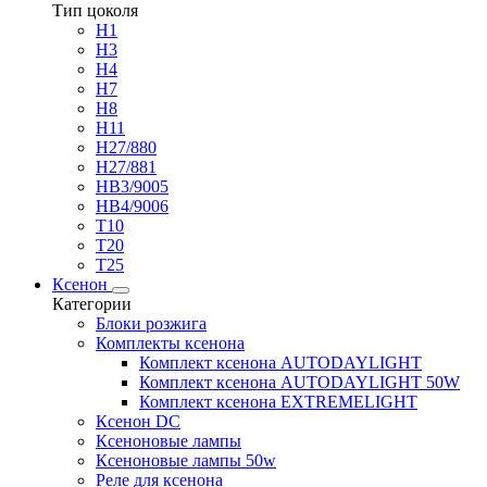
Тип цоколя
H1
H3
H4
H7
H8
H11
H27/880
H27/881
HB3/9005
HB4/9006
T10
T20
T25
Ксенон
Категории
Блоки розжига
Комплекты ксенона
Комплект ксенона AUTODAYLIGHT
Комплект ксенона AUTODAYLIGHT 50W
Комплект ксенона EXTREMELIGHT
Ксенон DC
Ксеноновые лампы
Ксеноновые лампы 50w
Реле для ксенона