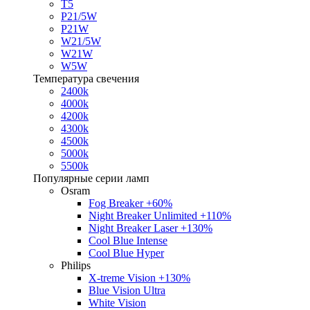
T5
P21/5W
P21W
W21/5W
W21W
W5W
Температура свечения
2400k
4000k
4200k
4300k
4500k
5000k
5500k
Популярные серии ламп
Osram
Fog Breaker +60%
Night Breaker Unlimited +110%
Night Breaker Laser +130%
Cool Blue Intense
Cool Blue Hyper
Philips
X-treme Vision +130%
Blue Vision Ultra
White Vision