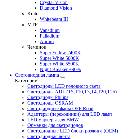
Crystal Vision
Diamond Vision
Koito
Whitebeam III
MTF
Vanadium
Palladium
Aurum
Чемпион
Super Yellow 2400K
Super White 5000K
Super White 5500K
Night Breaker +90%
Светодиодная лампа
Категории
Светодиоды LED головного света
Светодиоды ADL (T5,T10,T3,T4,T20,T25)
Светодиоды Philips
Светодиоды OSRAM
Светодиодные фары OFF Road
Адаптеры (переходники) для LED ламп
LED маркеры для BMW
Обманки для светодиодов
Светодиодные LED блоки розжига (OEM)
Светодиодная лента