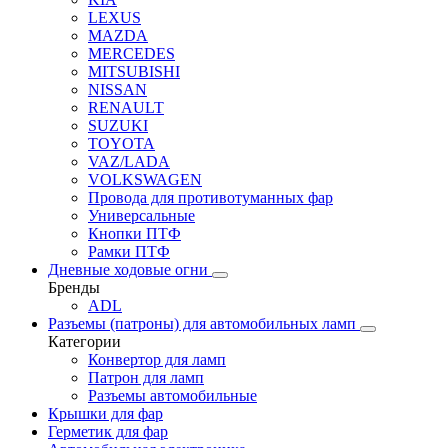
LEXUS
MAZDA
MERCEDES
MITSUBISHI
NISSAN
RENAULT
SUZUKI
TOYOTA
VAZ/LADA
VOLKSWAGEN
Провода для противотуманных фар
Универсальные
Кнопки ПТФ
Рамки ПТФ
Дневные ходовые огни
Бренды
ADL
Разъемы (патроны) для автомобильных ламп
Категории
Конвертор для ламп
Патрон для ламп
Разъемы автомобильные
Крышки для фар
Герметик для фар