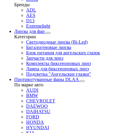
Бренды
ADL
AES
D13
Extremelight
Линзы для фар
Категории
Светодиодные линзы (Bi-Led)
Бигалогеновые линзы
Блок питания для ангельских глазок
Запчасти для линз
Комплекты биксеноновых линз
Лампа для биксеноновых линз
Подсветка "Ангельские глазки"
Противотуманные фары DLAA
По марке авто
AUDI
BMW
CHEVROLET
DAEWOO
DAIHATSU
FORD
HONDA
HYUNDAI
KIA