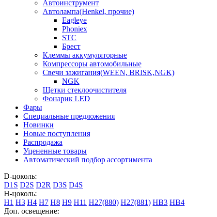
Автоинструмент
Автолампа(Henkel, прочие)
Eagleye
Phoniex
STC
Брест
Клеммы аккумуляторные
Компрессоры автомобильные
Свечи зажигания(WEEN, BRISK,NGK)
NGK
Щетки стеклоочистителя
Фонарик LED
Фары
Специальные предложения
Новинки
Новые поступления
Распродажа
Уцененные товары
Автоматический подбор ассортимента
D-цоколь:
D1S
D2S
D2R
D3S
D4S
H-цоколь:
H1
H3
H4
H7
H8
H9
H11
H27(880)
H27(881)
HB3
HB4
Доп. освещение: