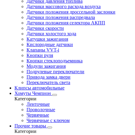
Датчики давления топлива
Датчики массового расхода воздуха
Датчики положения дроссельной заслонки
Датчики положения распредвала
Датчики положения селектора АКПП
Датчики скорости
Датчики холостого хода
Катушки зажигания
Кислородные датчики
Клапаны VVT-i
Кнопки руля
Кнопки стеклоподъемника
Модули зажигания
Подрулевые переключатели
Привода замка двери
Переключатель света
Клипсы автомобильные
Хомуты Чемпион
Категории
Ленточные
Проволочные
Червячные
Червячные с ключом
Прочие товары
Категории