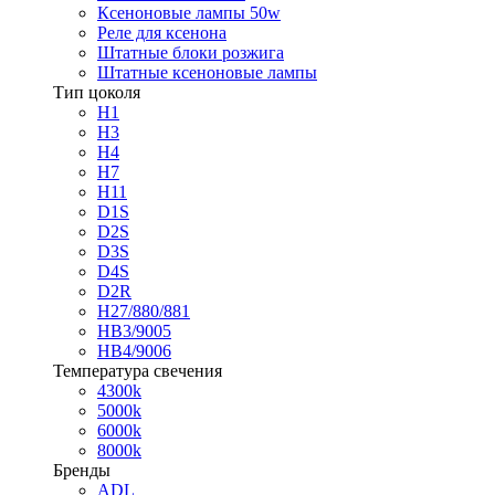
Ксеноновые лампы 50w
Реле для ксенона
Штатные блоки розжига
Штатные ксеноновые лампы
Тип цоколя
H1
H3
H4
H7
H11
D1S
D2S
D3S
D4S
D2R
H27/880/881
HB3/9005
HB4/9006
Температура свечения
4300k
5000k
6000k
8000k
Бренды
ADL