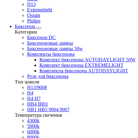
D13
Extremelight
Osram
Philips
Биксенон
Категории
Биксенон DC
Биксеноновые лампы
Биксеноновые лампы 50w
Комплекты биксенона
Комплект биксенона AUTODAYLIGHT 50W
Комплект биксенона EXTREMELIGHT
Комплекты биксенона AUTODAYLIGHT
Реле для биксенона
Тип цоколя
H13/9008
H4
H4 H7
HB4 IH01
HB1 HB5 9004 9007
Температура свечения
4300k
5000k
6000k
8000k