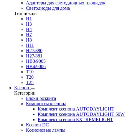
Адаптеры для светодиодных площадок
Светодиоды для дома
Тип цоколя
H1
H3
H4
H7
H8
H11
H27/880
H27/881
HB3/9005
HB4/9006
T10
T20
T25
Ксенон
Категории
Блоки розжига
Комплекты ксенона
Комплект ксенона AUTODAYLIGHT
Комплект ксенона AUTODAYLIGHT 50W
Комплект ксенона EXTREMELIGHT
Ксенон DC
Ксеноновые лампы