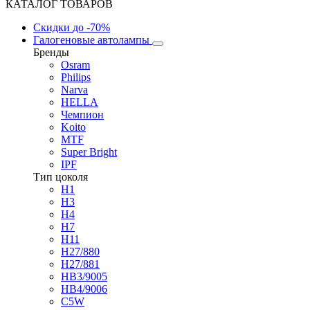
КАТАЛОГ ТОВАРОВ
Скидки
до -70%
Галогеновые автолампы
Бренды
Osram
Philips
Narva
HELLA
Чемпион
Koito
MTF
Super Bright
IPF
Тип цоколя
H1
H3
H4
H7
H11
H27/880
H27/881
HB3/9005
HB4/9006
C5W