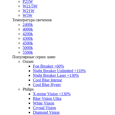
P21W
W21/5W
W21W
W5W
Температура свечения
2400k
4000k
4200k
4300k
4500k
5000k
5500k
Популярные серии ламп
Osram
Fog Breaker +60%
Night Breaker Unlimited +110%
Night Breaker Laser +130%
Cool Blue Intense
Cool Blue Hyper
Philips
X-treme Vision +130%
Blue Vision Ultra
White Vision
Crystal Vision
Diamond Vision