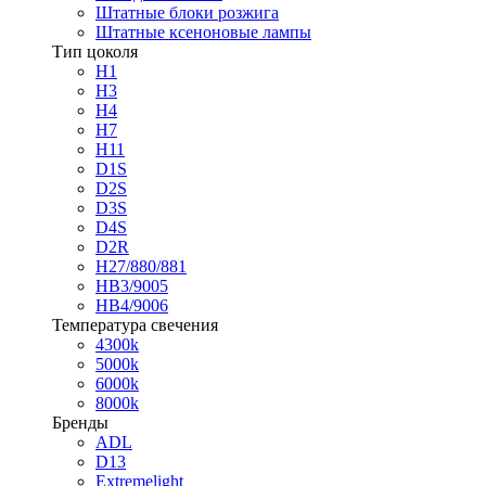
Штатные блоки розжига
Штатные ксеноновые лампы
Тип цоколя
H1
H3
H4
H7
H11
D1S
D2S
D3S
D4S
D2R
H27/880/881
HB3/9005
HB4/9006
Температура свечения
4300k
5000k
6000k
8000k
Бренды
ADL
D13
Extremelight