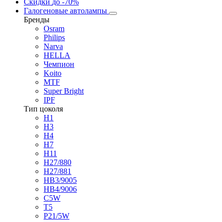
Скидки
до -70%
Галогеновые автолампы
Бренды
Osram
Philips
Narva
HELLA
Чемпион
Koito
MTF
Super Bright
IPF
Тип цоколя
H1
H3
H4
H7
H11
H27/880
H27/881
HB3/9005
HB4/9006
C5W
T5
P21/5W