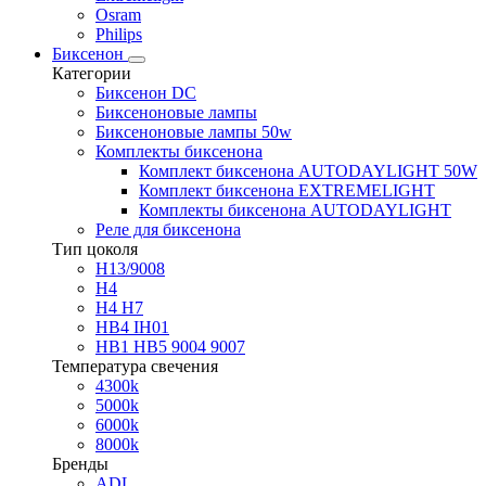
Osram
Philips
Биксенон
Категории
Биксенон DC
Биксеноновые лампы
Биксеноновые лампы 50w
Комплекты биксенона
Комплект биксенона AUTODAYLIGHT 50W
Комплект биксенона EXTREMELIGHT
Комплекты биксенона AUTODAYLIGHT
Реле для биксенона
Тип цоколя
H13/9008
H4
H4 H7
HB4 IH01
HB1 HB5 9004 9007
Температура свечения
4300k
5000k
6000k
8000k
Бренды
ADL