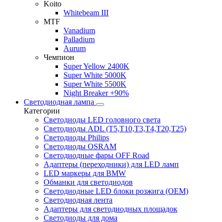
Koito
Whitebeam III
MTF
Vanadium
Palladium
Aurum
Чемпион
Super Yellow 2400K
Super White 5000K
Super White 5500K
Night Breaker +90%
Светодиодная лампа
Категории
Светодиоды LED головного света
Светодиоды ADL (T5,T10,T3,T4,T20,T25)
Светодиоды Philips
Светодиоды OSRAM
Светодиодные фары OFF Road
Адаптеры (переходники) для LED ламп
LED маркеры для BMW
Обманки для светодиодов
Светодиодные LED блоки розжига (OEM)
Светодиодная лента
Адаптеры для светодиодных площадок
Светодиоды для дома