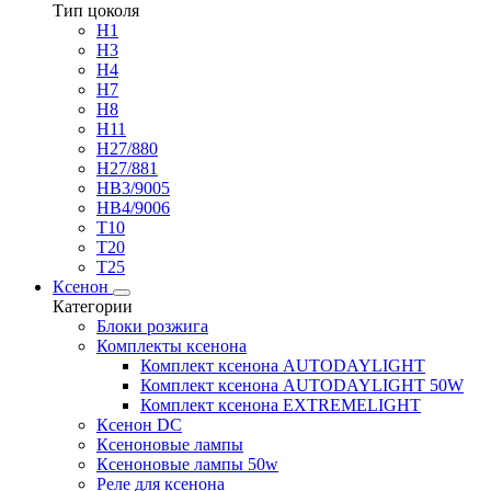
Тип цоколя
H1
H3
H4
H7
H8
H11
H27/880
H27/881
HB3/9005
HB4/9006
T10
T20
T25
Ксенон
Категории
Блоки розжига
Комплекты ксенона
Комплект ксенона AUTODAYLIGHT
Комплект ксенона AUTODAYLIGHT 50W
Комплект ксенона EXTREMELIGHT
Ксенон DC
Ксеноновые лампы
Ксеноновые лампы 50w
Реле для ксенона