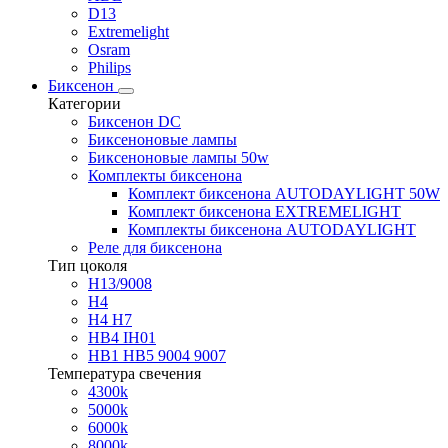
D13
Extremelight
Osram
Philips
Биксенон
Категории
Биксенон DC
Биксеноновые лампы
Биксеноновые лампы 50w
Комплекты биксенона
Комплект биксенона AUTODAYLIGHT 50W
Комплект биксенона EXTREMELIGHT
Комплекты биксенона AUTODAYLIGHT
Реле для биксенона
Тип цоколя
H13/9008
H4
H4 H7
HB4 IH01
HB1 HB5 9004 9007
Температура свечения
4300k
5000k
6000k
8000k