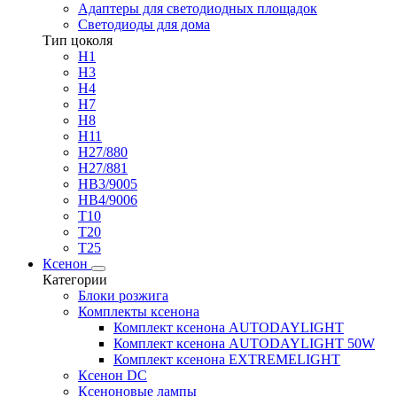
Адаптеры для светодиодных площадок
Светодиоды для дома
Тип цоколя
H1
H3
H4
H7
H8
H11
H27/880
H27/881
HB3/9005
HB4/9006
T10
T20
T25
Ксенон
Категории
Блоки розжига
Комплекты ксенона
Комплект ксенона AUTODAYLIGHT
Комплект ксенона AUTODAYLIGHT 50W
Комплект ксенона EXTREMELIGHT
Ксенон DC
Ксеноновые лампы