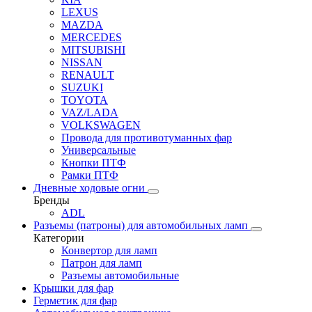
LEXUS
MAZDA
MERCEDES
MITSUBISHI
NISSAN
RENAULT
SUZUKI
TOYOTA
VAZ/LADA
VOLKSWAGEN
Провода для противотуманных фар
Универсальные
Кнопки ПТФ
Рамки ПТФ
Дневные ходовые огни
Бренды
ADL
Разъемы (патроны) для автомобильных ламп
Категории
Конвертор для ламп
Патрон для ламп
Разъемы автомобильные
Крышки для фар
Герметик для фар