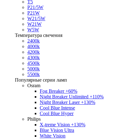
T5
P21/5W
P21W
W21/5W
W21W
W5W
Температура свечения
2400k
4000k
4200k
4300k
4500k
5000k
5500k
Популярные серии ламп
Osram
Fog Breaker +60%
Night Breaker Unlimited +110%
Night Breaker Laser +130%
Cool Blue Intense
Cool Blue Hyper
Philips
X-treme Vision +130%
Blue Vision Ultra
White Vision