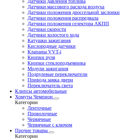
Датчики давления топлива
Датчики массового расхода воздуха
Датчики положения дроссельной заслонки
Датчики положения распредвала
Датчики положения селектора АКПП
Датчики скорости
Датчики холостого хода
Катушки зажигания
Кислородные датчики
Клапаны VVT-i
Кнопки руля
Кнопки стеклоподъемника
Модули зажигания
Подрулевые переключатели
Привода замка двери
Переключатель света
Клипсы автомобильные
Хомуты Чемпион
Категории
Ленточные
Проволочные
Червячные
Червячные с ключом
Прочие товары
Категории