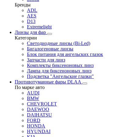
Бренды
ADL
AES
D13
Extremelight
Линзы для фар
Категории
Светодиодные линзы (Bi-Led)
Бигалогеновые линзы
Блок питания для ангельских глазок
Запчасти для линз
Комплекты биксеноновых линз
Лампа для биксеноновых линз
Подсветка "Ангельские глазки"
Противотуманные фары DLAA
По марке авто
AUDI
BMW
CHEVROLET
DAEWOO
DAIHATSU
FORD
HONDA
HYUNDAI
KIA