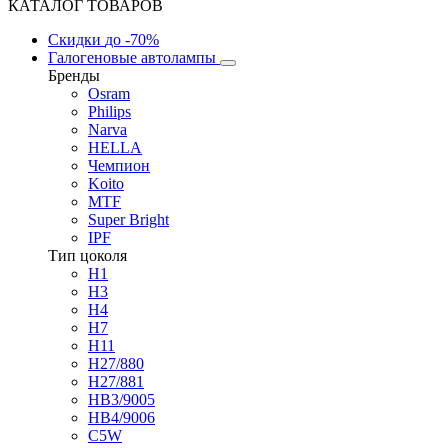
КАТАЛОГ ТОВАРОВ
Скидки
до -70%
Галогеновые автолампы
Бренды
Osram
Philips
Narva
HELLA
Чемпион
Koito
MTF
Super Bright
IPF
Тип цоколя
H1
H3
H4
H7
H11
H27/880
H27/881
HB3/9005
HB4/9006
C5W