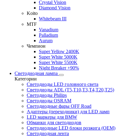
Crystal Vision
Diamond Vision
Koito
Whitebeam III
MTF
Vanadium
Palladium
Aurum
Чемпион
Super Yellow 2400K
Super White 5000K
Super White 5500K
Night Breaker +90%
Светодиодная лампа
Категории
Светодиоды LED головного света
Светодиоды ADL (T5,T10,T3,T4,T20,T25)
Светодиоды Philips
Светодиоды OSRAM
Светодиодные фары OFF Road
Адаптеры (переходники) для LED ламп
LED маркеры для BMW
Обманки для светодиодов
Светодиодные LED блоки розжига (OEM)
Светодиодная лента