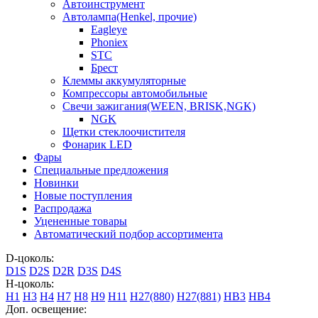
Автоинструмент
Автолампа(Henkel, прочие)
Eagleye
Phoniex
STC
Брест
Клеммы аккумуляторные
Компрессоры автомобильные
Свечи зажигания(WEEN, BRISK,NGK)
NGK
Щетки стеклоочистителя
Фонарик LED
Фары
Специальные предложения
Новинки
Новые поступления
Распродажа
Уцененные товары
Автоматический подбор ассортимента
D-цоколь:
D1S
D2S
D2R
D3S
D4S
H-цоколь:
H1
H3
H4
H7
H8
H9
H11
H27(880)
H27(881)
HB3
HB4
Доп. освещение: