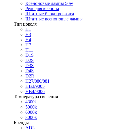
Ксеноновые лампы 50w
Реле для ксенона
Штатные блоки розжига
Штатные ксеноновые лампы
Тип цоколя
H1
H3
H4
H7
H11
D1S
D2S
D3S
D4S
D2R
H27/880/881
HB3/9005
HB4/9006
Температура свечения
4300k
5000k
6000k
8000k
Бренды
ADL