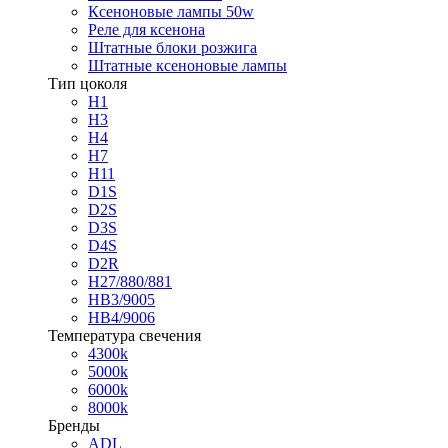
Ксеноновые лампы 50w
Реле для ксенона
Штатные блоки розжига
Штатные ксеноновые лампы
Тип цоколя
H1
H3
H4
H7
H11
D1S
D2S
D3S
D4S
D2R
H27/880/881
HB3/9005
HB4/9006
Температура свечения
4300k
5000k
6000k
8000k
Бренды
ADL