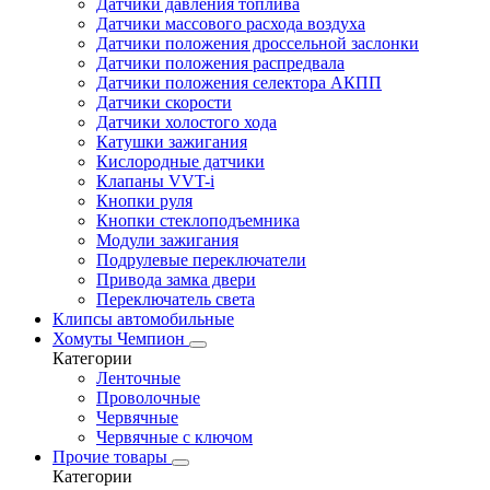
Датчики давления топлива
Датчики массового расхода воздуха
Датчики положения дроссельной заслонки
Датчики положения распредвала
Датчики положения селектора АКПП
Датчики скорости
Датчики холостого хода
Катушки зажигания
Кислородные датчики
Клапаны VVT-i
Кнопки руля
Кнопки стеклоподъемника
Модули зажигания
Подрулевые переключатели
Привода замка двери
Переключатель света
Клипсы автомобильные
Хомуты Чемпион
Категории
Ленточные
Проволочные
Червячные
Червячные с ключом
Прочие товары
Категории