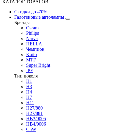
КАТАЛОГ ТОВАРОВ
Скидки
до -70%
Галогеновые автолампы
Бренды
Osram
Philips
Narva
HELLA
Чемпион
Koito
MTF
Super Bright
IPF
Тип цоколя
H1
H3
H4
H7
H11
H27/880
H27/881
HB3/9005
HB4/9006
C5W