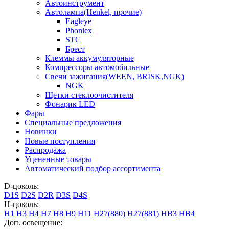
Автоинструмент
Автолампа(Henkel, прочие)
Eagleye
Phoniex
STC
Брест
Клеммы аккумуляторные
Компрессоры автомобильные
Свечи зажигания(WEEN, BRISK,NGK)
NGK
Щетки стеклоочистителя
Фонарик LED
Фары
Специальные предложения
Новинки
Новые поступления
Распродажа
Уцененные товары
Автоматический подбор ассортимента
D-цоколь:
D1S
D2S
D2R
D3S
D4S
H-цоколь:
H1
H3
H4
H7
H8
H9
H11
H27(880)
H27(881)
HB3
HB4
Доп. освещение: