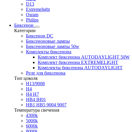
D13
Extremelight
Osram
Philips
Биксенон
Категории
Биксенон DC
Биксеноновые лампы
Биксеноновые лампы 50w
Комплекты биксенона
Комплект биксенона AUTODAYLIGHT 50W
Комплект биксенона EXTREMELIGHT
Комплекты биксенона AUTODAYLIGHT
Реле для биксенона
Тип цоколя
H13/9008
H4
H4 H7
HB4 IH01
HB1 HB5 9004 9007
Температура свечения
4300k
5000k
6000k
8000k