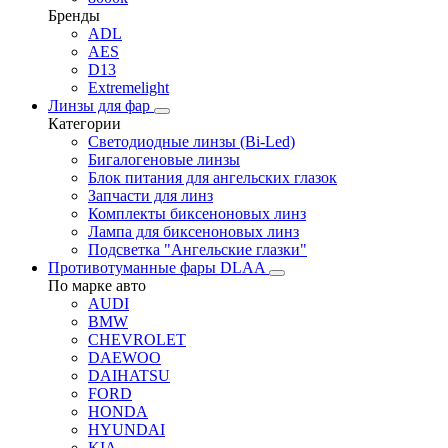
Бренды
ADL
AES
D13
Extremelight
Линзы для фар
Категории
Светодиодные линзы (Bi-Led)
Бигалогеновые линзы
Блок питания для ангельских глазок
Запчасти для линз
Комплекты биксеноновых линз
Лампа для биксеноновых линз
Подсветка "Ангельские глазки"
Противотуманные фары DLAA
По марке авто
AUDI
BMW
CHEVROLET
DAEWOO
DAIHATSU
FORD
HONDA
HYUNDAI
KIA