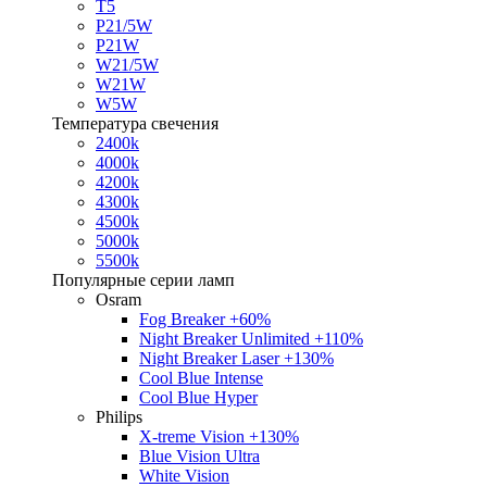
T5
P21/5W
P21W
W21/5W
W21W
W5W
Температура свечения
2400k
4000k
4200k
4300k
4500k
5000k
5500k
Популярные серии ламп
Osram
Fog Breaker +60%
Night Breaker Unlimited +110%
Night Breaker Laser +130%
Cool Blue Intense
Cool Blue Hyper
Philips
X-treme Vision +130%
Blue Vision Ultra
White Vision