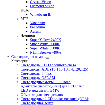
Crystal Vision
Diamond Vision
Koito
Whitebeam III
MTF
Vanadium
Palladium
Aurum
Чемпион
Super Yellow 2400K
Super White 5000K
Super White 5500K
Night Breaker +90%
Светодиодная лампа
Категории
Светодиоды LED головного света
Светодиоды ADL (T5,T10,T3,T4,T20,T25)
Светодиоды Philips
Светодиоды OSRAM
Светодиодные фары OFF Road
Адаптеры (переходники) для LED ламп
LED маркеры для BMW
Обманки для светодиодов
Светодиодные LED блоки розжига (OEM)
Светодиодная лента