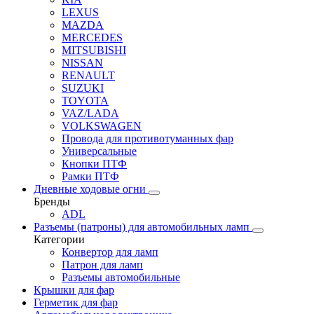
LEXUS
MAZDA
MERCEDES
MITSUBISHI
NISSAN
RENAULT
SUZUKI
TOYOTA
VAZ/LADA
VOLKSWAGEN
Провода для противотуманных фар
Универсальные
Кнопки ПТФ
Рамки ПТФ
Дневные ходовые огни
Бренды
ADL
Разъемы (патроны) для автомобильных ламп
Категории
Конвертор для ламп
Патрон для ламп
Разъемы автомобильные
Крышки для фар
Герметик для фар