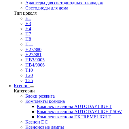
Адаптеры для светодиодных площадок
Светодиоды для дома
Тип цоколя
H1
H3
H4
H7
H8
H11
H27/880
H27/881
HB3/9005
HB4/9006
T10
T20
T25
Ксенон
Категории
Блоки розжига
Комплекты ксенона
Комплект ксенона AUTODAYLIGHT
Комплект ксенона AUTODAYLIGHT 50W
Комплект ксенона EXTREMELIGHT
Ксенон DC
Ксеноновые лампы