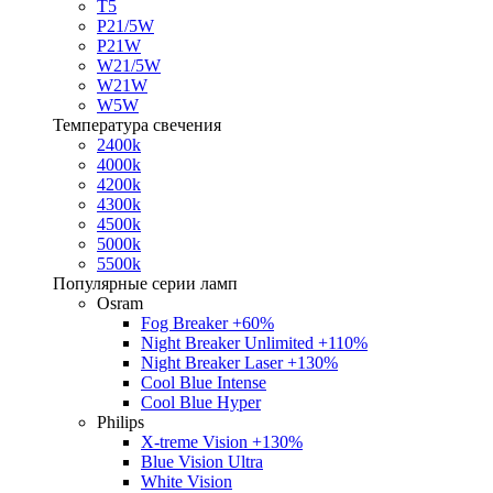
T5
P21/5W
P21W
W21/5W
W21W
W5W
Температура свечения
2400k
4000k
4200k
4300k
4500k
5000k
5500k
Популярные серии ламп
Osram
Fog Breaker +60%
Night Breaker Unlimited +110%
Night Breaker Laser +130%
Cool Blue Intense
Cool Blue Hyper
Philips
X-treme Vision +130%
Blue Vision Ultra
White Vision