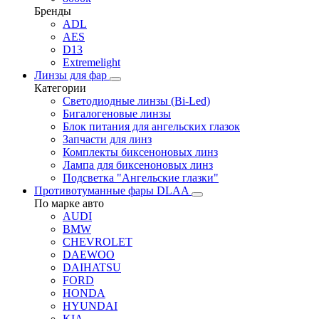
Бренды
ADL
AES
D13
Extremelight
Линзы для фар
Категории
Светодиодные линзы (Bi-Led)
Бигалогеновые линзы
Блок питания для ангельских глазок
Запчасти для линз
Комплекты биксеноновых линз
Лампа для биксеноновых линз
Подсветка "Ангельские глазки"
Противотуманные фары DLAA
По марке авто
AUDI
BMW
CHEVROLET
DAEWOO
DAIHATSU
FORD
HONDA
HYUNDAI
KIA