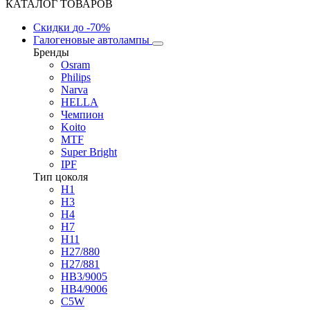
КАТАЛОГ ТОВАРОВ
Скидки
до -70%
Галогеновые автолампы
Бренды
Osram
Philips
Narva
HELLA
Чемпион
Koito
MTF
Super Bright
IPF
Тип цоколя
H1
H3
H4
H7
H11
H27/880
H27/881
HB3/9005
HB4/9006
C5W