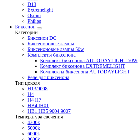
D13
Extremelight
Osram
Philips
Биксенон
Категории
Биксенон DC
Биксеноновые лампы
Биксеноновые лампы 50w
Комплекты биксенона
Комплект биксенона AUTODAYLIGHT 50W
Комплект биксенона EXTREMELIGHT
Комплекты биксенона AUTODAYLIGHT
Реле для биксенона
Тип цоколя
H13/9008
H4
H4 H7
HB4 IH01
HB1 HB5 9004 9007
Температура свечения
4300k
5000k
6000k
8000k