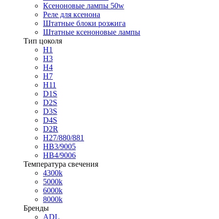
Ксеноновые лампы 50w
Реле для ксенона
Штатные блоки розжига
Штатные ксеноновые лампы
Тип цоколя
H1
H3
H4
H7
H11
D1S
D2S
D3S
D4S
D2R
H27/880/881
HB3/9005
HB4/9006
Температура свечения
4300k
5000k
6000k
8000k
Бренды
ADL