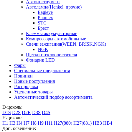
Автоинструмент
Автолампа(Henkel, прочие)
Eagleye
Phoniex
STC
Брест
Клеммы аккумуляторные
Компрессоры автомобильные
Свечи зажигания(WEEN, BRISK,NGK)
NGK
Щетки стеклоочистителя
Фонарик LED
Фары
Специальные предложения
Новинки
Новые поступления
Распродажа
Уцененные товары
Автоматический подбор ассортимента
D-цоколь:
D1S
D2S
D2R
D3S
D4S
H-цоколь:
H1
H3
H4
H7
H8
H9
H11
H27(880)
H27(881)
HB3
HB4
Доп. освещение: