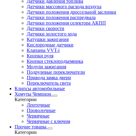
Датчики давления топлива
Датчики массового расхода воздуха
Датчики положения дроссельной заслонки
Датчики положения распредвала
Датчики положения селектора АКПП
Датчики скорости
Датчики холостого хода
Катушки зажигания
Кислородные датчики
Клапаны VVT-i
Кнопки руля
Кнопки стеклоподъемника
Модули зажигания
Подрулевые переключатели
Привода замка двери
Переключатель света
Клипсы автомобильные
Хомуты Чемпион
Категории
Ленточные
Проволочные
Червячные
Червячные с ключом
Прочие товары
Категории