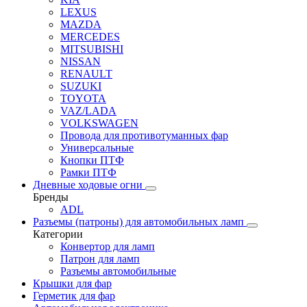
LEXUS
MAZDA
MERCEDES
MITSUBISHI
NISSAN
RENAULT
SUZUKI
TOYOTA
VAZ/LADA
VOLKSWAGEN
Провода для противотуманных фар
Универсальные
Кнопки ПТФ
Рамки ПТФ
Дневные ходовые огни
Бренды
ADL
Разъемы (патроны) для автомобильных ламп
Категории
Конвертор для ламп
Патрон для ламп
Разъемы автомобильные
Крышки для фар
Герметик для фар