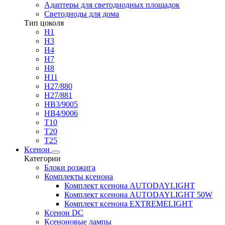
Адаптеры для светодиодных площадок
Светодиоды для дома
Тип цоколя
H1
H3
H4
H7
H8
H11
H27/880
H27/881
HB3/9005
HB4/9006
T10
T20
T25
Ксенон
Категории
Блоки розжига
Комплекты ксенона
Комплект ксенона AUTODAYLIGHT
Комплект ксенона AUTODAYLIGHT 50W
Комплект ксенона EXTREMELIGHT
Ксенон DC
Ксеноновые лампы