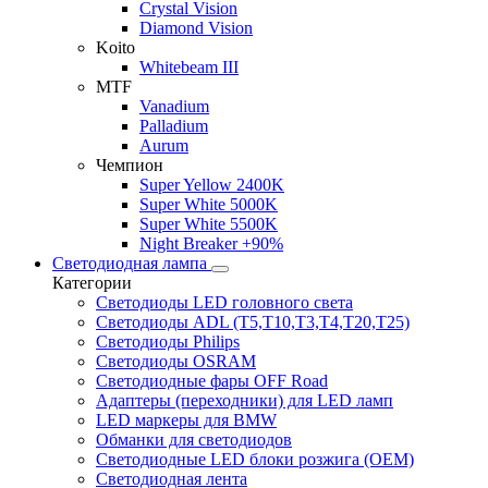
Crystal Vision
Diamond Vision
Koito
Whitebeam III
MTF
Vanadium
Palladium
Aurum
Чемпион
Super Yellow 2400K
Super White 5000K
Super White 5500K
Night Breaker +90%
Светодиодная лампа
Категории
Светодиоды LED головного света
Светодиоды ADL (T5,T10,T3,T4,T20,T25)
Светодиоды Philips
Светодиоды OSRAM
Светодиодные фары OFF Road
Адаптеры (переходники) для LED ламп
LED маркеры для BMW
Обманки для светодиодов
Светодиодные LED блоки розжига (OEM)
Светодиодная лента