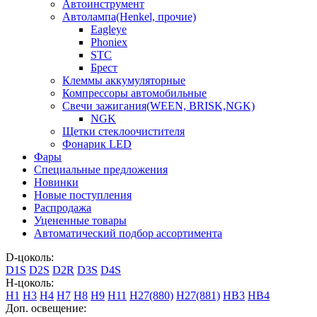
Автоинструмент
Автолампа(Henkel, прочие)
Eagleye
Phoniex
STC
Брест
Клеммы аккумуляторные
Компрессоры автомобильные
Свечи зажигания(WEEN, BRISK,NGK)
NGK
Щетки стеклоочистителя
Фонарик LED
Фары
Специальные предложения
Новинки
Новые поступления
Распродажа
Уцененные товары
Автоматический подбор ассортимента
D-цоколь:
D1S
D2S
D2R
D3S
D4S
H-цоколь:
H1
H3
H4
H7
H8
H9
H11
H27(880)
H27(881)
HB3
HB4
Доп. освещение: