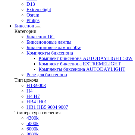
D13
Extremelight
Osram
Philips
Биксенон
Категории
Биксенон DC
Биксеноновые лампы
Биксеноновые лампы 50w
Комплекты биксенона
Комплект биксенона AUTODAYLIGHT 50W
Комплект биксенона EXTREMELIGHT
Комплекты биксенона AUTODAYLIGHT
Реле для биксенона
Тип цоколя
H13/9008
H4
H4 H7
HB4 IH01
HB1 HB5 9004 9007
Температура свечения
4300k
5000k
6000k
8000k