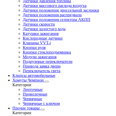
Датчики давления топлива
Датчики массового расхода воздуха
Датчики положения дроссельной заслонки
Датчики положения распредвала
Датчики положения селектора АКПП
Датчики скорости
Датчики холостого хода
Катушки зажигания
Кислородные датчики
Клапаны VVT-i
Кнопки руля
Кнопки стеклоподъемника
Модули зажигания
Подрулевые переключатели
Привода замка двери
Переключатель света
Клипсы автомобильные
Хомуты Чемпион
Категории
Ленточные
Проволочные
Червячные
Червячные с ключом
Прочие товары
Категории