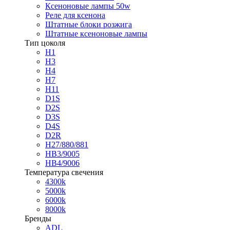
Ксеноновые лампы 50w
Реле для ксенона
Штатные блоки розжига
Штатные ксеноновые лампы
Тип цоколя
H1
H3
H4
H7
H11
D1S
D2S
D3S
D4S
D2R
H27/880/881
HB3/9005
HB4/9006
Температура свечения
4300k
5000k
6000k
8000k
Бренды
ADL