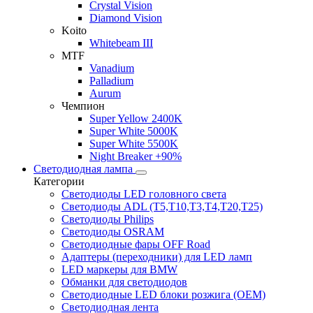
Crystal Vision
Diamond Vision
Koito
Whitebeam III
MTF
Vanadium
Palladium
Aurum
Чемпион
Super Yellow 2400K
Super White 5000K
Super White 5500K
Night Breaker +90%
Светодиодная лампа
Категории
Светодиоды LED головного света
Светодиоды ADL (T5,T10,T3,T4,T20,T25)
Светодиоды Philips
Светодиоды OSRAM
Светодиодные фары OFF Road
Адаптеры (переходники) для LED ламп
LED маркеры для BMW
Обманки для светодиодов
Светодиодные LED блоки розжига (OEM)
Светодиодная лента