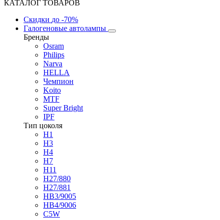
КАТАЛОГ ТОВАРОВ
Скидки
до -70%
Галогеновые автолампы
Бренды
Osram
Philips
Narva
HELLA
Чемпион
Koito
MTF
Super Bright
IPF
Тип цоколя
H1
H3
H4
H7
H11
H27/880
H27/881
HB3/9005
HB4/9006
C5W