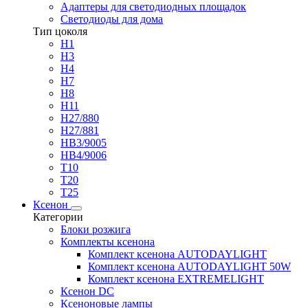
Адаптеры для светодиодных площадок
Светодиоды для дома
Тип цоколя
H1
H3
H4
H7
H8
H11
H27/880
H27/881
HB3/9005
HB4/9006
T10
T20
T25
Ксенон
Категории
Блоки розжига
Комплекты ксенона
Комплект ксенона AUTODAYLIGHT
Комплект ксенона AUTODAYLIGHT 50W
Комплект ксенона EXTREMELIGHT
Ксенон DC
Ксеноновые лампы