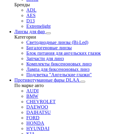
Бренды
ADL
AES
D13
Extremelight
Линзы для фар
Категории
Светодиодные линзы (Bi-Led)
Бигалогеновые линзы
Блок питания для ангельских глазок
Запчасти для линз
Комплекты биксеноновых линз
Лампа для биксеноновых линз
Подсветка "Ангельские глазки"
Противотуманные фары DLAA
По марке авто
AUDI
BMW
CHEVROLET
DAEWOO
DAIHATSU
FORD
HONDA
HYUNDAI
KIA