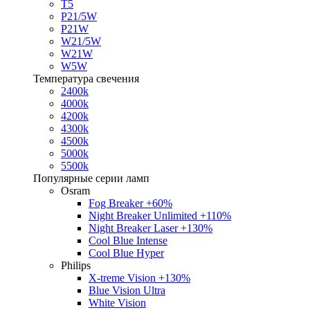
T5
P21/5W
P21W
W21/5W
W21W
W5W
Температура свечения
2400k
4000k
4200k
4300k
4500k
5000k
5500k
Популярные серии ламп
Osram
Fog Breaker +60%
Night Breaker Unlimited +110%
Night Breaker Laser +130%
Cool Blue Intense
Cool Blue Hyper
Philips
X-treme Vision +130%
Blue Vision Ultra
White Vision