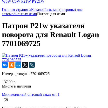
W5W
C5W
P21W
PY21W
Главная страница
Каталог
Разъемы (патроны) для
автомобильных ламп
Патрон для ламп
Патрон P21w указателя
поворота для Renault Logan
7701069725
Номер артикула:
7701069725
137.00 р.
Много в наличии
Минимальный оптовый заказ от: 1
(0)