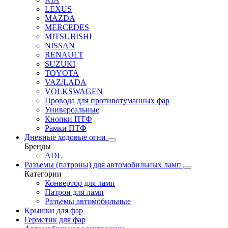
LEXUS
MAZDA
MERCEDES
MITSUBISHI
NISSAN
RENAULT
SUZUKI
TOYOTA
VAZ/LADA
VOLKSWAGEN
Провода для противотуманных фар
Универсальные
Кнопки ПТФ
Рамки ПТФ
Дневные ходовые огни
Бренды
ADL
Разъемы (патроны) для автомобильных ламп
Категории
Конвертор для ламп
Патрон для ламп
Разъемы автомобильные
Крышки для фар
Герметик для фар