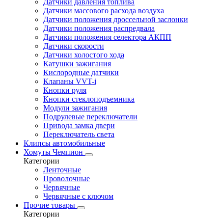
Датчики давления топлива
Датчики массового расхода воздуха
Датчики положения дроссельной заслонки
Датчики положения распредвала
Датчики положения селектора АКПП
Датчики скорости
Датчики холостого хода
Катушки зажигания
Кислородные датчики
Клапаны VVT-i
Кнопки руля
Кнопки стеклоподъемника
Модули зажигания
Подрулевые переключатели
Привода замка двери
Переключатель света
Клипсы автомобильные
Хомуты Чемпион
Категории
Ленточные
Проволочные
Червячные
Червячные с ключом
Прочие товары
Категории