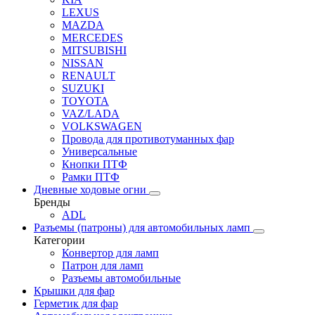
LEXUS
MAZDA
MERCEDES
MITSUBISHI
NISSAN
RENAULT
SUZUKI
TOYOTA
VAZ/LADA
VOLKSWAGEN
Провода для противотуманных фар
Универсальные
Кнопки ПТФ
Рамки ПТФ
Дневные ходовые огни
Бренды
ADL
Разъемы (патроны) для автомобильных ламп
Категории
Конвертор для ламп
Патрон для ламп
Разъемы автомобильные
Крышки для фар
Герметик для фар