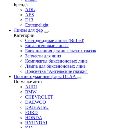
Бренды
ADL
AES
D13
Extremelight
Линзы для фар
Категории
Светодиодные линзы (Bi-Led)
Бигалогеновые линзы
Блок питания для ангельских глазок
Запчасти для линз
Комплекты биксеноновых линз
Лампа для биксеноновых линз
Подсветка "Ангельские глазки"
Противотуманные фары DLAA
По марке авто
AUDI
BMW
CHEVROLET
DAEWOO
DAIHATSU
FORD
HONDA
HYUNDAI
KIA