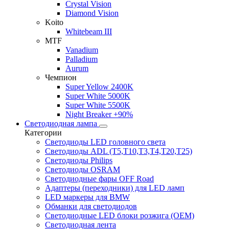
Crystal Vision
Diamond Vision
Koito
Whitebeam III
MTF
Vanadium
Palladium
Aurum
Чемпион
Super Yellow 2400K
Super White 5000K
Super White 5500K
Night Breaker +90%
Светодиодная лампа
Категории
Светодиоды LED головного света
Светодиоды ADL (T5,T10,T3,T4,T20,T25)
Светодиоды Philips
Светодиоды OSRAM
Светодиодные фары OFF Road
Адаптеры (переходники) для LED ламп
LED маркеры для BMW
Обманки для светодиодов
Светодиодные LED блоки розжига (OEM)
Светодиодная лента