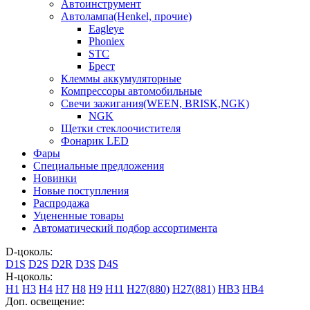
Автоинструмент
Автолампа(Henkel, прочие)
Eagleye
Phoniex
STC
Брест
Клеммы аккумуляторные
Компрессоры автомобильные
Свечи зажигания(WEEN, BRISK,NGK)
NGK
Щетки стеклоочистителя
Фонарик LED
Фары
Специальные предложения
Новинки
Новые поступления
Распродажа
Уцененные товары
Автоматический подбор ассортимента
D-цоколь:
D1S
D2S
D2R
D3S
D4S
H-цоколь:
H1
H3
H4
H7
H8
H9
H11
H27(880)
H27(881)
HB3
HB4
Доп. освещение: