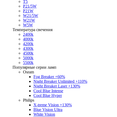
T5
P21/5W
P21W
W21/5W
W21W
W5W
Температура свечения
2400k
4000k
4200k
4300k
4500k
5000k
5500k
Популярные серии ламп
Osram
Fog Breaker +60%
Night Breaker Unlimited +110%
Night Breaker Laser +130%
Cool Blue Intense
Cool Blue Hyper
Philips
X-treme Vision +130%
Blue Vision Ultra
White Vision