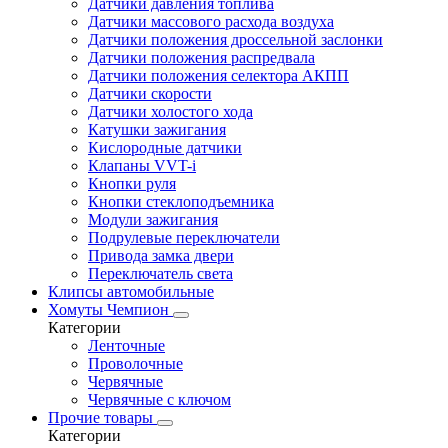
Датчики давления топлива
Датчики массового расхода воздуха
Датчики положения дроссельной заслонки
Датчики положения распредвала
Датчики положения селектора АКПП
Датчики скорости
Датчики холостого хода
Катушки зажигания
Кислородные датчики
Клапаны VVT-i
Кнопки руля
Кнопки стеклоподъемника
Модули зажигания
Подрулевые переключатели
Привода замка двери
Переключатель света
Клипсы автомобильные
Хомуты Чемпион
Категории
Ленточные
Проволочные
Червячные
Червячные с ключом
Прочие товары
Категории