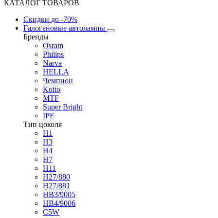
КАТАЛОГ ТОВАРОВ
Скидки
до -70%
Галогеновые автолампы
Бренды
Osram
Philips
Narva
HELLA
Чемпион
Koito
MTF
Super Bright
IPF
Тип цоколя
H1
H3
H4
H7
H11
H27/880
H27/881
HB3/9005
HB4/9006
C5W