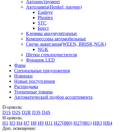
Автоинструмент
Автолампа(Henkel, прочие)
Eagleye
Phoniex
STC
Брест
Клеммы аккумуляторные
Компрессоры автомобильные
Свечи зажигания(WEEN, BRISK,NGK)
NGK
Щетки стеклоочистителя
Фонарик LED
Фары
Специальные предложения
Новинки
Новые поступления
Распродажа
Уцененные товары
Автоматический подбор ассортимента
D-цоколь:
D1S
D2S
D2R
D3S
D4S
H-цоколь:
H1
H3
H4
H7
H8
H9
H11
H27(880)
H27(881)
HB3
HB4
Доп. освещение: