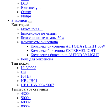
D13
Extremelight
Osram
Philips
Биксенон
Категории
Биксенон DC
Биксеноновые лампы
Биксеноновые лампы 50w
Комплекты биксенона
Комплект биксенона AUTODAYLIGHT 50W
Комплект биксенона EXTREMELIGHT
Комплекты биксенона AUTODAYLIGHT
Реле для биксенона
Тип цоколя
H13/9008
H4
H4 H7
HB4 IH01
HB1 HB5 9004 9007
Температура свечения
4300k
5000k
6000k
8000k