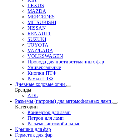
LEXUS
MAZDA
MERCEDES
MITSUBISHI
NISSAN
RENAULT
SUZUKI
TOYOTA
VAZ/LADA
VOLKSWAGEN
Провода для противотуманных фар
Универсальные
Кнопки ПТФ
Рамки ПТФ
Дневные ходовые огни
Бренды
ADL
Разъемы (патроны) для автомобильных ламп
Категории
Конвертор для ламп
Патрон для ламп
Разъемы автомобильные
Крышки для фар
Герметик для фар