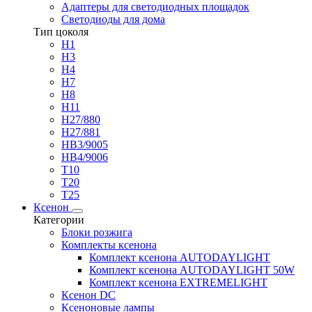
Адаптеры для светодиодных площадок
Светодиоды для дома
Тип цоколя
H1
H3
H4
H7
H8
H11
H27/880
H27/881
HB3/9005
HB4/9006
T10
T20
T25
Ксенон
Категории
Блоки розжига
Комплекты ксенона
Комплект ксенона AUTODAYLIGHT
Комплект ксенона AUTODAYLIGHT 50W
Комплект ксенона EXTREMELIGHT
Ксенон DC
Ксеноновые лампы