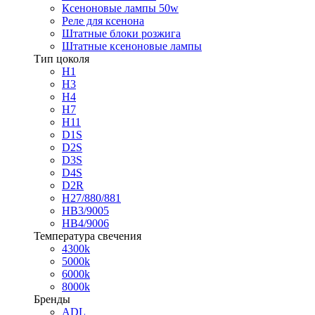
Ксеноновые лампы 50w
Реле для ксенона
Штатные блоки розжига
Штатные ксеноновые лампы
Тип цоколя
H1
H3
H4
H7
H11
D1S
D2S
D3S
D4S
D2R
H27/880/881
HB3/9005
HB4/9006
Температура свечения
4300k
5000k
6000k
8000k
Бренды
ADL