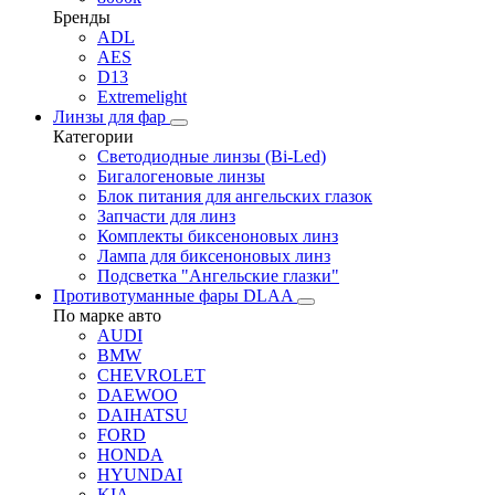
Бренды
ADL
AES
D13
Extremelight
Линзы для фар
Категории
Светодиодные линзы (Bi-Led)
Бигалогеновые линзы
Блок питания для ангельских глазок
Запчасти для линз
Комплекты биксеноновых линз
Лампа для биксеноновых линз
Подсветка "Ангельские глазки"
Противотуманные фары DLAA
По марке авто
AUDI
BMW
CHEVROLET
DAEWOO
DAIHATSU
FORD
HONDA
HYUNDAI
KIA