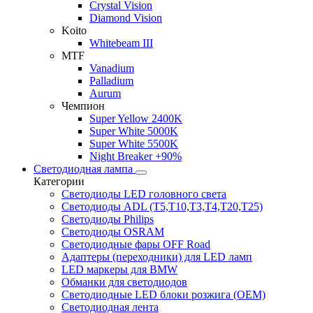
Crystal Vision
Diamond Vision
Koito
Whitebeam III
MTF
Vanadium
Palladium
Aurum
Чемпион
Super Yellow 2400K
Super White 5000K
Super White 5500K
Night Breaker +90%
Светодиодная лампа
Категории
Светодиоды LED головного света
Светодиоды ADL (T5,T10,T3,T4,T20,T25)
Светодиоды Philips
Светодиоды OSRAM
Светодиодные фары OFF Road
Адаптеры (переходники) для LED ламп
LED маркеры для BMW
Обманки для светодиодов
Светодиодные LED блоки розжига (OEM)
Светодиодная лента