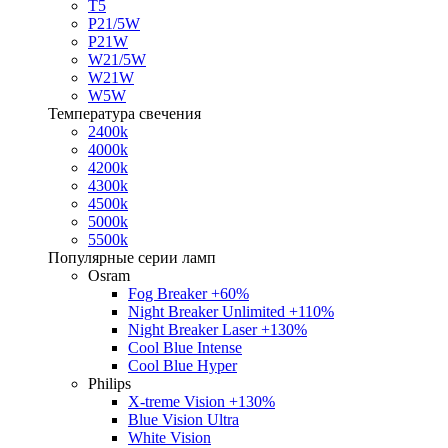
T5
P21/5W
P21W
W21/5W
W21W
W5W
Температура свечения
2400k
4000k
4200k
4300k
4500k
5000k
5500k
Популярные серии ламп
Osram
Fog Breaker +60%
Night Breaker Unlimited +110%
Night Breaker Laser +130%
Cool Blue Intense
Cool Blue Hyper
Philips
X-treme Vision +130%
Blue Vision Ultra
White Vision