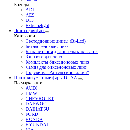
Бренды
ADL
AES
D13
Extremelight
Линзы для фар
Категории
Светодиодные линзы (Bi-Led)
Бигалогеновые линзы
Блок питания для ангельских глазок
Запчасти для линз
Комплекты биксеноновых линз
Лампа для биксеноновых линз
Подсветка "Ангельские глазки"
Противотуманные фары DLAA
По марке авто
AUDI
BMW
CHEVROLET
DAEWOO
DAIHATSU
FORD
HONDA
HYUNDAI
KIA