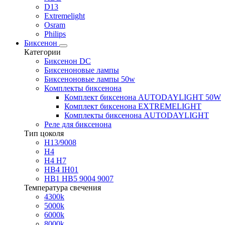
D13
Extremelight
Osram
Philips
Биксенон
Категории
Биксенон DC
Биксеноновые лампы
Биксеноновые лампы 50w
Комплекты биксенона
Комплект биксенона AUTODAYLIGHT 50W
Комплект биксенона EXTREMELIGHT
Комплекты биксенона AUTODAYLIGHT
Реле для биксенона
Тип цоколя
H13/9008
H4
H4 H7
HB4 IH01
HB1 HB5 9004 9007
Температура свечения
4300k
5000k
6000k
8000k