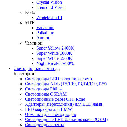
Crystal Vision
Diamond Vision
Koito
Whitebeam III
MTF
Vanadium
Palladium
Aurum
Чемпион
Super Yellow 2400K
Super White 5000K
Super White 5500K
Night Breaker +90%
Светодиодная лампа
Категории
Светодиоды LED головного света
Светодиоды ADL (T5,T10,T3,T4,T20,T25)
Светодиоды Philips
Светодиоды OSRAM
Светодиодные фары OFF Road
Адаптеры (переходники) для LED ламп
LED маркеры для BMW
Обманки для светодиодов
Светодиодные LED блоки розжига (OEM)
Светодиодная лента