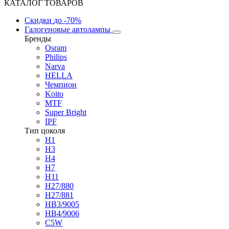
КАТАЛОГ ТОВАРОВ
Скидки
до -70%
Галогеновые автолампы
Бренды
Osram
Philips
Narva
HELLA
Чемпион
Koito
MTF
Super Bright
IPF
Тип цоколя
H1
H3
H4
H7
H11
H27/880
H27/881
HB3/9005
HB4/9006
C5W