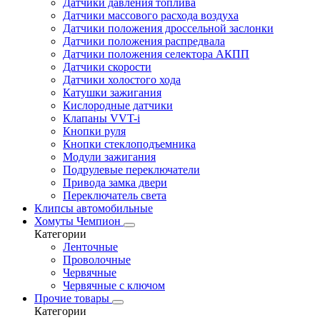
Датчики давления топлива
Датчики массового расхода воздуха
Датчики положения дроссельной заслонки
Датчики положения распредвала
Датчики положения селектора АКПП
Датчики скорости
Датчики холостого хода
Катушки зажигания
Кислородные датчики
Клапаны VVT-i
Кнопки руля
Кнопки стеклоподъемника
Модули зажигания
Подрулевые переключатели
Привода замка двери
Переключатель света
Клипсы автомобильные
Хомуты Чемпион
Категории
Ленточные
Проволочные
Червячные
Червячные с ключом
Прочие товары
Категории