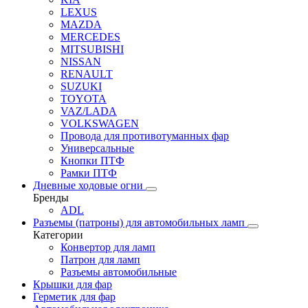
LEXUS
MAZDA
MERCEDES
MITSUBISHI
NISSAN
RENAULT
SUZUKI
TOYOTA
VAZ/LADA
VOLKSWAGEN
Провода для противотуманных фар
Универсальные
Кнопки ПТФ
Рамки ПТФ
Дневные ходовые огни
Бренды
ADL
Разъемы (патроны) для автомобильных ламп
Категории
Конвертор для ламп
Патрон для ламп
Разъемы автомобильные
Крышки для фар
Герметик для фар