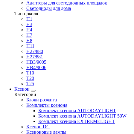
Адаптеры для светодиодных площадок
Светодиоды для дома
Тип цоколя
H1
H3
H4
H7
H8
H11
H27/880
H27/881
HB3/9005
HB4/9006
T10
T20
T25
Ксенон
Категории
Блоки розжига
Комплекты ксенона
Комплект ксенона AUTODAYLIGHT
Комплект ксенона AUTODAYLIGHT 50W
Комплект ксенона EXTREMELIGHT
Ксенон DC
Ксеноновые лампы