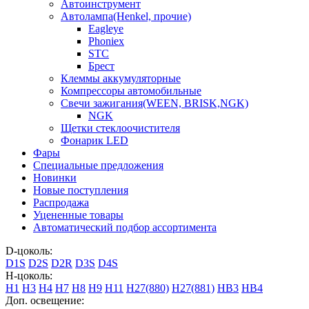
Автоинструмент
Автолампа(Henkel, прочие)
Eagleye
Phoniex
STC
Брест
Клеммы аккумуляторные
Компрессоры автомобильные
Свечи зажигания(WEEN, BRISK,NGK)
NGK
Щетки стеклоочистителя
Фонарик LED
Фары
Специальные предложения
Новинки
Новые поступления
Распродажа
Уцененные товары
Автоматический подбор ассортимента
D-цоколь:
D1S
D2S
D2R
D3S
D4S
H-цоколь:
H1
H3
H4
H7
H8
H9
H11
H27(880)
H27(881)
HB3
HB4
Доп. освещение: