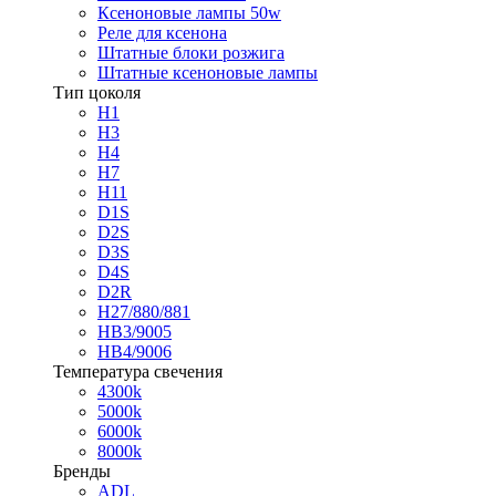
Ксеноновые лампы 50w
Реле для ксенона
Штатные блоки розжига
Штатные ксеноновые лампы
Тип цоколя
H1
H3
H4
H7
H11
D1S
D2S
D3S
D4S
D2R
H27/880/881
HB3/9005
HB4/9006
Температура свечения
4300k
5000k
6000k
8000k
Бренды
ADL