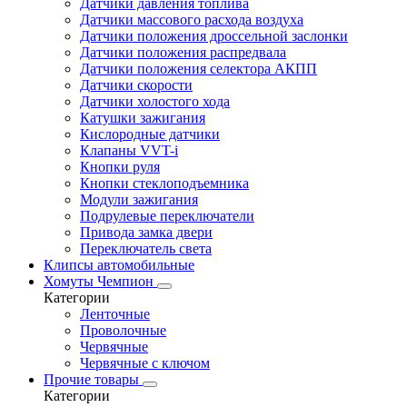
Датчики давления топлива
Датчики массового расхода воздуха
Датчики положения дроссельной заслонки
Датчики положения распредвала
Датчики положения селектора АКПП
Датчики скорости
Датчики холостого хода
Катушки зажигания
Кислородные датчики
Клапаны VVT-i
Кнопки руля
Кнопки стеклоподъемника
Модули зажигания
Подрулевые переключатели
Привода замка двери
Переключатель света
Клипсы автомобильные
Хомуты Чемпион
Категории
Ленточные
Проволочные
Червячные
Червячные с ключом
Прочие товары
Категории