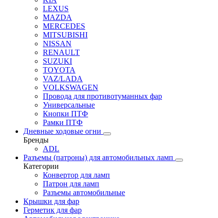
LEXUS
MAZDA
MERCEDES
MITSUBISHI
NISSAN
RENAULT
SUZUKI
TOYOTA
VAZ/LADA
VOLKSWAGEN
Провода для противотуманных фар
Универсальные
Кнопки ПТФ
Рамки ПТФ
Дневные ходовые огни
Бренды
ADL
Разъемы (патроны) для автомобильных ламп
Категории
Конвертор для ламп
Патрон для ламп
Разъемы автомобильные
Крышки для фар
Герметик для фар