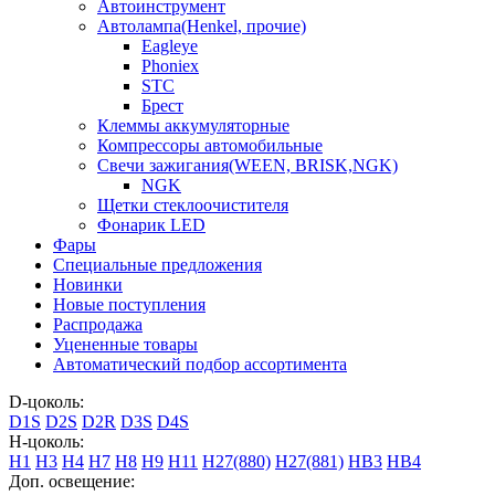
Автоинструмент
Автолампа(Henkel, прочие)
Eagleye
Phoniex
STC
Брест
Клеммы аккумуляторные
Компрессоры автомобильные
Свечи зажигания(WEEN, BRISK,NGK)
NGK
Щетки стеклоочистителя
Фонарик LED
Фары
Специальные предложения
Новинки
Новые поступления
Распродажа
Уцененные товары
Автоматический подбор ассортимента
D-цоколь:
D1S
D2S
D2R
D3S
D4S
H-цоколь:
H1
H3
H4
H7
H8
H9
H11
H27(880)
H27(881)
HB3
HB4
Доп. освещение: