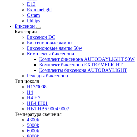
D13
Extremelight
Osram
Philips
Биксенон
Категории
Биксенон DC
Биксеноновые лампы
Биксеноновые лампы 50w
Комплекты биксенона
Комплект биксенона AUTODAYLIGHT 50W
Комплект биксенона EXTREMELIGHT
Комплекты биксенона AUTODAYLIGHT
Реле для биксенона
Тип цоколя
H13/9008
H4
H4 H7
HB4 IH01
HB1 HB5 9004 9007
Температура свечения
4300k
5000k
6000k
8000k