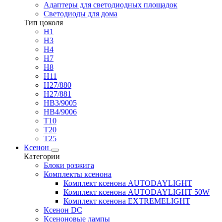
Адаптеры для светодиодных площадок
Светодиоды для дома
Тип цоколя
H1
H3
H4
H7
H8
H11
H27/880
H27/881
HB3/9005
HB4/9006
T10
T20
T25
Ксенон
Категории
Блоки розжига
Комплекты ксенона
Комплект ксенона AUTODAYLIGHT
Комплект ксенона AUTODAYLIGHT 50W
Комплект ксенона EXTREMELIGHT
Ксенон DC
Ксеноновые лампы