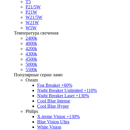
T5
P21/5W
P21W
W21/5W
W21W
W5W
Температура свечения
2400k
4000k
4200k
4300k
4500k
5000k
5500k
Популярные серии ламп
Osram
Fog Breaker +60%
Night Breaker Unlimited +110%
Night Breaker Laser +130%
Cool Blue Intense
Cool Blue Hyper
Philips
X-treme Vision +130%
Blue Vision Ultra
White Vision