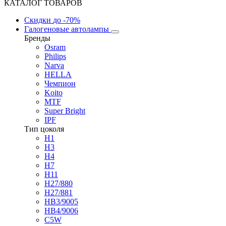
КАТАЛОГ ТОВАРОВ
Скидки
до -70%
Галогеновые автолампы
Бренды
Osram
Philips
Narva
HELLA
Чемпион
Koito
MTF
Super Bright
IPF
Тип цоколя
H1
H3
H4
H7
H11
H27/880
H27/881
HB3/9005
HB4/9006
C5W