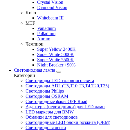
Crystal Vision
Diamond Vision
Koito
Whitebeam III
MTF
Vanadium
Palladium
Aurum
Чемпион
Super Yellow 2400K
Super White 5000K
Super White 5500K
Night Breaker +90%
Светодиодная лампа
Категории
Светодиоды LED головного света
Светодиоды ADL (T5,T10,T3,T4,T20,T25)
Светодиоды Philips
Светодиоды OSRAM
Светодиодные фары OFF Road
Адаптеры (переходники) для LED ламп
LED маркеры для BMW
Обманки для светодиодов
Светодиодные LED блоки розжига (OEM)
Светодиодная лента