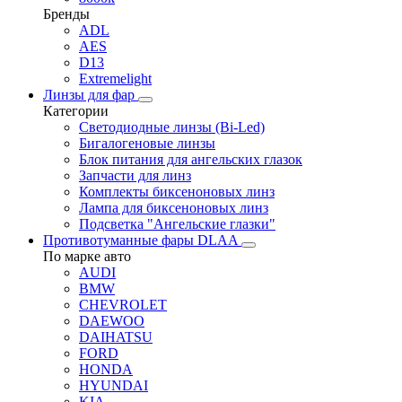
Бренды
ADL
AES
D13
Extremelight
Линзы для фар
Категории
Светодиодные линзы (Bi-Led)
Бигалогеновые линзы
Блок питания для ангельских глазок
Запчасти для линз
Комплекты биксеноновых линз
Лампа для биксеноновых линз
Подсветка "Ангельские глазки"
Противотуманные фары DLAA
По марке авто
AUDI
BMW
CHEVROLET
DAEWOO
DAIHATSU
FORD
HONDA
HYUNDAI
KIA