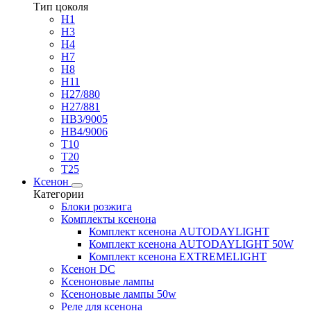
Тип цоколя
H1
H3
H4
H7
H8
H11
H27/880
H27/881
HB3/9005
HB4/9006
T10
T20
T25
Ксенон
Категории
Блоки розжига
Комплекты ксенона
Комплект ксенона AUTODAYLIGHT
Комплект ксенона AUTODAYLIGHT 50W
Комплект ксенона EXTREMELIGHT
Ксенон DC
Ксеноновые лампы
Ксеноновые лампы 50w
Реле для ксенона