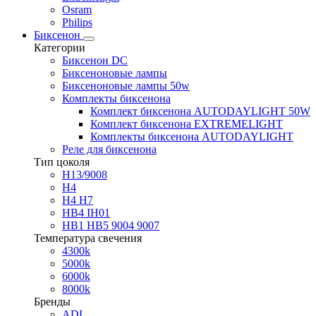
Osram
Philips
Биксенон
Категории
Биксенон DC
Биксеноновые лампы
Биксеноновые лампы 50w
Комплекты биксенона
Комплект биксенона AUTODAYLIGHT 50W
Комплект биксенона EXTREMELIGHT
Комплекты биксенона AUTODAYLIGHT
Реле для биксенона
Тип цоколя
H13/9008
H4
H4 H7
HB4 IH01
HB1 HB5 9004 9007
Температура свечения
4300k
5000k
6000k
8000k
Бренды
ADL