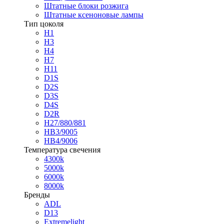
Штатные блоки розжига
Штатные ксеноновые лампы
Тип цоколя
H1
H3
H4
H7
H11
D1S
D2S
D3S
D4S
D2R
H27/880/881
HB3/9005
HB4/9006
Температура свечения
4300k
5000k
6000k
8000k
Бренды
ADL
D13
Extremelight