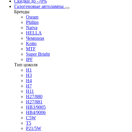
Скидки
до -70%
Галогеновые автолампы
Бренды
Osram
Philips
Narva
HELLA
Чемпион
Koito
MTF
Super Bright
IPF
Тип цоколя
H1
H3
H4
H7
H11
H27/880
H27/881
HB3/9005
HB4/9006
C5W
T5
P21/5W