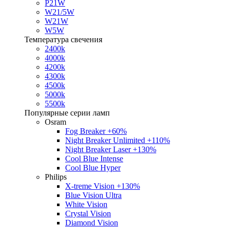
P21W
W21/5W
W21W
W5W
Температура свечения
2400k
4000k
4200k
4300k
4500k
5000k
5500k
Популярные серии ламп
Osram
Fog Breaker +60%
Night Breaker Unlimited +110%
Night Breaker Laser +130%
Cool Blue Intense
Cool Blue Hyper
Philips
X-treme Vision +130%
Blue Vision Ultra
White Vision
Crystal Vision
Diamond Vision