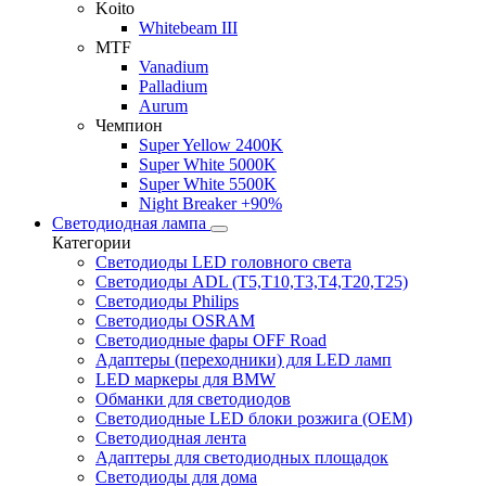
Koito
Whitebeam III
MTF
Vanadium
Palladium
Aurum
Чемпион
Super Yellow 2400K
Super White 5000K
Super White 5500K
Night Breaker +90%
Светодиодная лампа
Категории
Светодиоды LED головного света
Светодиоды ADL (T5,T10,T3,T4,T20,T25)
Светодиоды Philips
Светодиоды OSRAM
Светодиодные фары OFF Road
Адаптеры (переходники) для LED ламп
LED маркеры для BMW
Обманки для светодиодов
Светодиодные LED блоки розжига (OEM)
Светодиодная лента
Адаптеры для светодиодных площадок
Светодиоды для дома