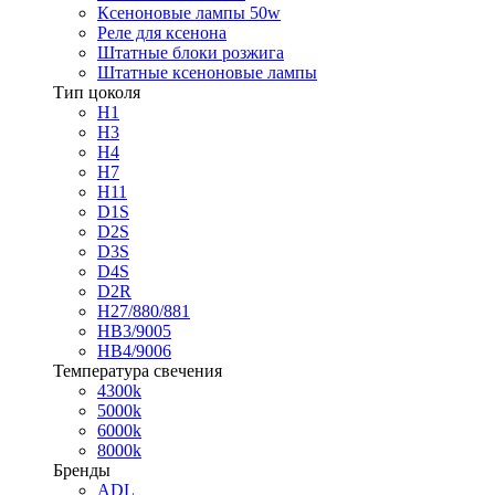
Ксеноновые лампы 50w
Реле для ксенона
Штатные блоки розжига
Штатные ксеноновые лампы
Тип цоколя
H1
H3
H4
H7
H11
D1S
D2S
D3S
D4S
D2R
H27/880/881
HB3/9005
HB4/9006
Температура свечения
4300k
5000k
6000k
8000k
Бренды
ADL