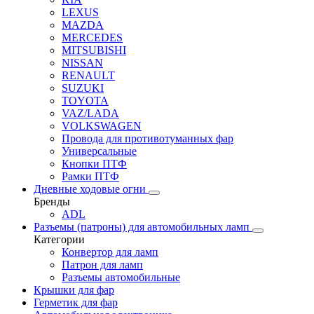
LEXUS
MAZDA
MERCEDES
MITSUBISHI
NISSAN
RENAULT
SUZUKI
TOYOTA
VAZ/LADA
VOLKSWAGEN
Провода для противотуманных фар
Универсальные
Кнопки ПТФ
Рамки ПТФ
Дневные ходовые огни
Бренды
ADL
Разъемы (патроны) для автомобильных ламп
Категории
Конвертор для ламп
Патрон для ламп
Разъемы автомобильные
Крышки для фар
Герметик для фар