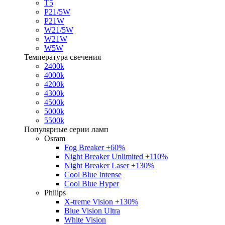
T5
P21/5W
P21W
W21/5W
W21W
W5W
Температура свечения
2400k
4000k
4200k
4300k
4500k
5000k
5500k
Популярные серии ламп
Osram
Fog Breaker +60%
Night Breaker Unlimited +110%
Night Breaker Laser +130%
Cool Blue Intense
Cool Blue Hyper
Philips
X-treme Vision +130%
Blue Vision Ultra
White Vision