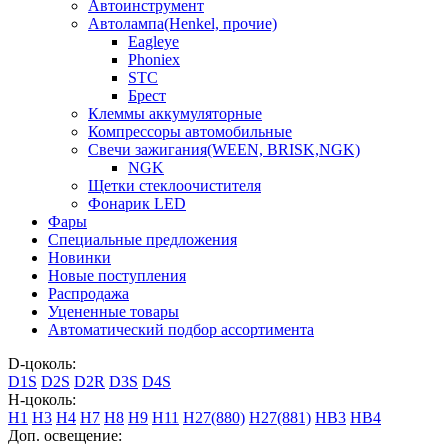
Автоинструмент
Автолампа(Henkel, прочие)
Eagleye
Phoniex
STC
Брест
Клеммы аккумуляторные
Компрессоры автомобильные
Свечи зажигания(WEEN, BRISK,NGK)
NGK
Щетки стеклоочистителя
Фонарик LED
Фары
Специальные предложения
Новинки
Новые поступления
Распродажа
Уцененные товары
Автоматический подбор ассортимента
D-цоколь:
D1S
D2S
D2R
D3S
D4S
H-цоколь:
H1
H3
H4
H7
H8
H9
H11
H27(880)
H27(881)
HB3
HB4
Доп. освещение: