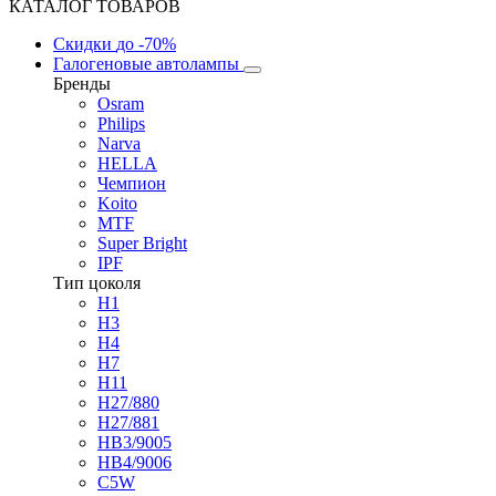
КАТАЛОГ ТОВАРОВ
Скидки
до -70%
Галогеновые автолампы
Бренды
Osram
Philips
Narva
HELLA
Чемпион
Koito
MTF
Super Bright
IPF
Тип цоколя
H1
H3
H4
H7
H11
H27/880
H27/881
HB3/9005
HB4/9006
C5W