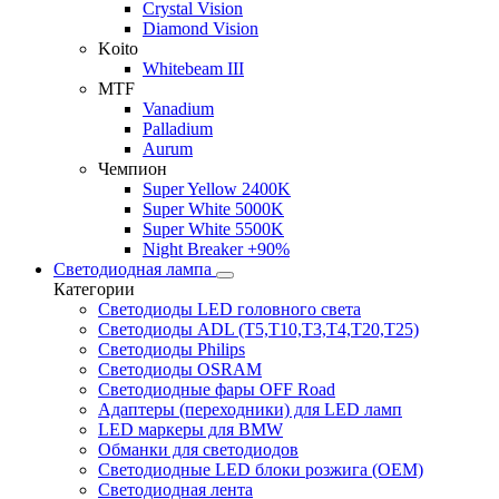
Crystal Vision
Diamond Vision
Koito
Whitebeam III
MTF
Vanadium
Palladium
Aurum
Чемпион
Super Yellow 2400K
Super White 5000K
Super White 5500K
Night Breaker +90%
Светодиодная лампа
Категории
Светодиоды LED головного света
Светодиоды ADL (T5,T10,T3,T4,T20,T25)
Светодиоды Philips
Светодиоды OSRAM
Светодиодные фары OFF Road
Адаптеры (переходники) для LED ламп
LED маркеры для BMW
Обманки для светодиодов
Светодиодные LED блоки розжига (OEM)
Светодиодная лента