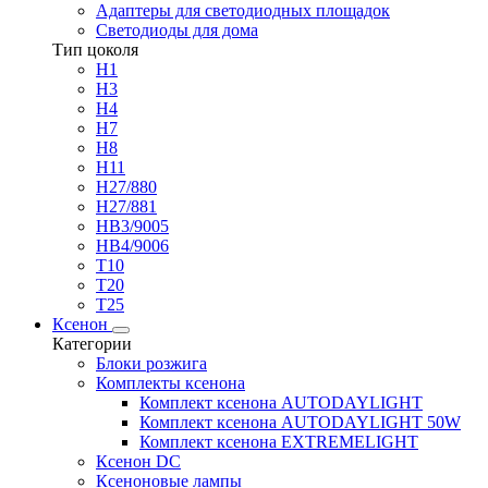
Адаптеры для светодиодных площадок
Светодиоды для дома
Тип цоколя
H1
H3
H4
H7
H8
H11
H27/880
H27/881
HB3/9005
HB4/9006
T10
T20
T25
Ксенон
Категории
Блоки розжига
Комплекты ксенона
Комплект ксенона AUTODAYLIGHT
Комплект ксенона AUTODAYLIGHT 50W
Комплект ксенона EXTREMELIGHT
Ксенон DC
Ксеноновые лампы