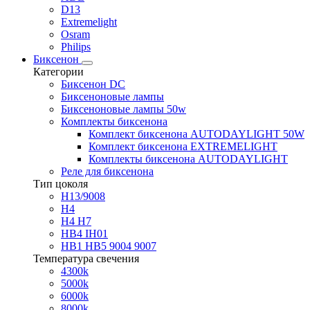
D13
Extremelight
Osram
Philips
Биксенон
Категории
Биксенон DC
Биксеноновые лампы
Биксеноновые лампы 50w
Комплекты биксенона
Комплект биксенона AUTODAYLIGHT 50W
Комплект биксенона EXTREMELIGHT
Комплекты биксенона AUTODAYLIGHT
Реле для биксенона
Тип цоколя
H13/9008
H4
H4 H7
HB4 IH01
HB1 HB5 9004 9007
Температура свечения
4300k
5000k
6000k
8000k