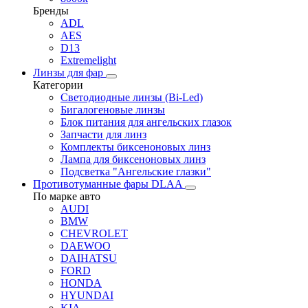
Бренды
ADL
AES
D13
Extremelight
Линзы для фар
Категории
Светодиодные линзы (Bi-Led)
Бигалогеновые линзы
Блок питания для ангельских глазок
Запчасти для линз
Комплекты биксеноновых линз
Лампа для биксеноновых линз
Подсветка "Ангельские глазки"
Противотуманные фары DLAA
По марке авто
AUDI
BMW
CHEVROLET
DAEWOO
DAIHATSU
FORD
HONDA
HYUNDAI
KIA