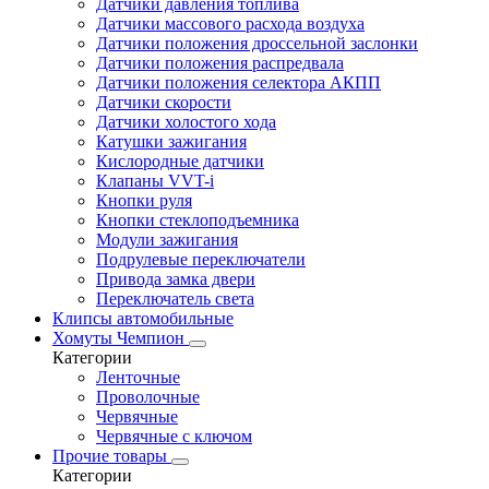
Датчики давления топлива
Датчики массового расхода воздуха
Датчики положения дроссельной заслонки
Датчики положения распредвала
Датчики положения селектора АКПП
Датчики скорости
Датчики холостого хода
Катушки зажигания
Кислородные датчики
Клапаны VVT-i
Кнопки руля
Кнопки стеклоподъемника
Модули зажигания
Подрулевые переключатели
Привода замка двери
Переключатель света
Клипсы автомобильные
Хомуты Чемпион
Категории
Ленточные
Проволочные
Червячные
Червячные с ключом
Прочие товары
Категории