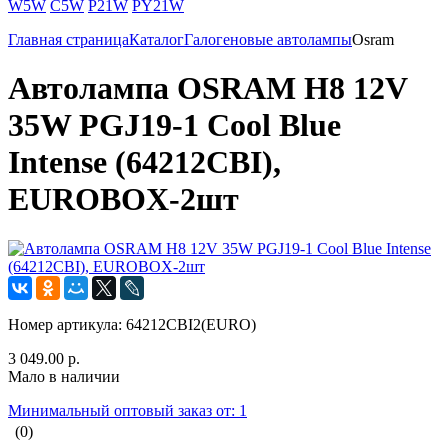
W5W
C5W
P21W
PY21W
Главная страница
Каталог
Галогеновые автолампы
Osram
Автолампа OSRAM H8 12V
35W PGJ19-1 Cool Blue
Intense (64212CBI),
EUROBOX-2шт
Номер артикула:
64212CBI2(EURO)
3 049.00 р.
Мало в наличии
Минимальный оптовый заказ от: 1
(0)