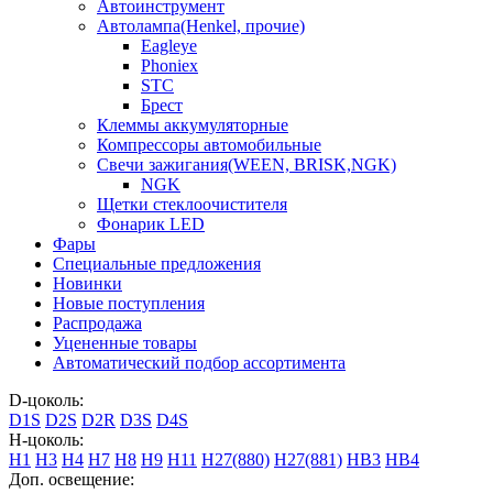
Автоинструмент
Автолампа(Henkel, прочие)
Eagleye
Phoniex
STC
Брест
Клеммы аккумуляторные
Компрессоры автомобильные
Свечи зажигания(WEEN, BRISK,NGK)
NGK
Щетки стеклоочистителя
Фонарик LED
Фары
Специальные предложения
Новинки
Новые поступления
Распродажа
Уцененные товары
Автоматический подбор ассортимента
D-цоколь:
D1S
D2S
D2R
D3S
D4S
H-цоколь:
H1
H3
H4
H7
H8
H9
H11
H27(880)
H27(881)
HB3
HB4
Доп. освещение: