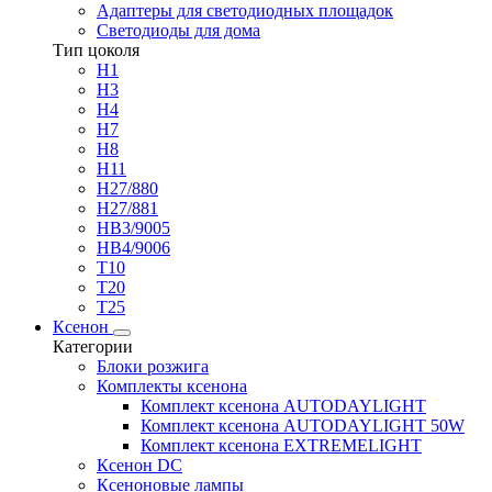
Адаптеры для светодиодных площадок
Светодиоды для дома
Тип цоколя
H1
H3
H4
H7
H8
H11
H27/880
H27/881
HB3/9005
HB4/9006
T10
T20
T25
Ксенон
Категории
Блоки розжига
Комплекты ксенона
Комплект ксенона AUTODAYLIGHT
Комплект ксенона AUTODAYLIGHT 50W
Комплект ксенона EXTREMELIGHT
Ксенон DC
Ксеноновые лампы