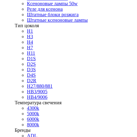
Ксеноновые лампы 50w
Реле для ксенона
Штатные блоки розжига
Штатные ксеноновые лампы
Тип цоколя
H1
H3
H4
H7
H11
D1S
D2S
D3S
D4S
D2R
H27/880/881
HB3/9005
HB4/9006
Температура свечения
4300k
5000k
6000k
8000k
Бренды
ADL