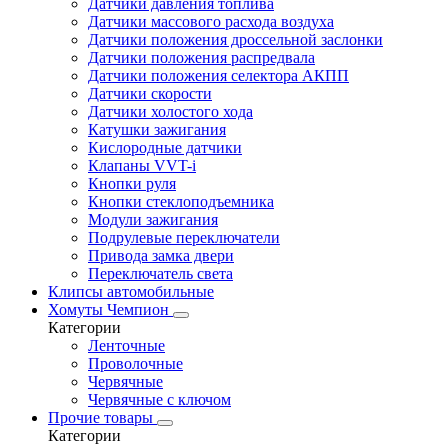
Датчики давления топлива
Датчики массового расхода воздуха
Датчики положения дроссельной заслонки
Датчики положения распредвала
Датчики положения селектора АКПП
Датчики скорости
Датчики холостого хода
Катушки зажигания
Кислородные датчики
Клапаны VVT-i
Кнопки руля
Кнопки стеклоподъемника
Модули зажигания
Подрулевые переключатели
Привода замка двери
Переключатель света
Клипсы автомобильные
Хомуты Чемпион
Категории
Ленточные
Проволочные
Червячные
Червячные с ключом
Прочие товары
Категории