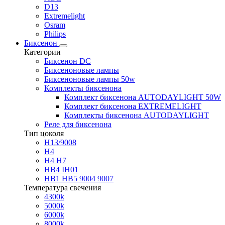
D13
Extremelight
Osram
Philips
Биксенон
Категории
Биксенон DC
Биксеноновые лампы
Биксеноновые лампы 50w
Комплекты биксенона
Комплект биксенона AUTODAYLIGHT 50W
Комплект биксенона EXTREMELIGHT
Комплекты биксенона AUTODAYLIGHT
Реле для биксенона
Тип цоколя
H13/9008
H4
H4 H7
HB4 IH01
HB1 HB5 9004 9007
Температура свечения
4300k
5000k
6000k
8000k