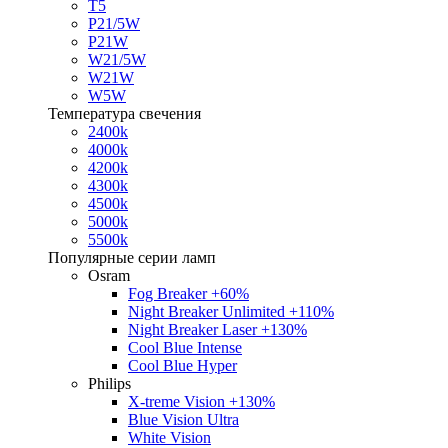
T5
P21/5W
P21W
W21/5W
W21W
W5W
Температура свечения
2400k
4000k
4200k
4300k
4500k
5000k
5500k
Популярные серии ламп
Osram
Fog Breaker +60%
Night Breaker Unlimited +110%
Night Breaker Laser +130%
Cool Blue Intense
Cool Blue Hyper
Philips
X-treme Vision +130%
Blue Vision Ultra
White Vision