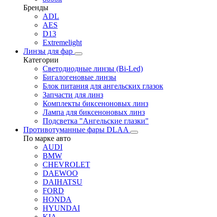
Бренды
ADL
AES
D13
Extremelight
Линзы для фар
Категории
Светодиодные линзы (Bi-Led)
Бигалогеновые линзы
Блок питания для ангельских глазок
Запчасти для линз
Комплекты биксеноновых линз
Лампа для биксеноновых линз
Подсветка "Ангельские глазки"
Противотуманные фары DLAA
По марке авто
AUDI
BMW
CHEVROLET
DAEWOO
DAIHATSU
FORD
HONDA
HYUNDAI
KIA