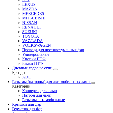
LEXUS
MAZDA
MERCEDES
MITSUBISHI
NISSAN
RENAULT
SUZUKI
TOYOTA
VAZ/LADA
VOLKSWAGEN
Провода для противотуманных фар
Универсальные
Кнопки ПТФ
Рамки ПТФ
Дневные ходовые огни
Бренды
ADL
Разъемы (патроны) для автомобильных ламп
Категории
Конвертор для ламп
Патрон для ламп
Разъемы автомобильные
Крышки для фар
Герметик для фар