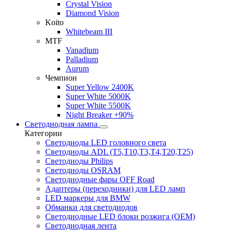
Crystal Vision
Diamond Vision
Koito
Whitebeam III
MTF
Vanadium
Palladium
Aurum
Чемпион
Super Yellow 2400K
Super White 5000K
Super White 5500K
Night Breaker +90%
Светодиодная лампа
Категории
Светодиоды LED головного света
Светодиоды ADL (T5,T10,T3,T4,T20,T25)
Светодиоды Philips
Светодиоды OSRAM
Светодиодные фары OFF Road
Адаптеры (переходники) для LED ламп
LED маркеры для BMW
Обманки для светодиодов
Светодиодные LED блоки розжига (OEM)
Светодиодная лента