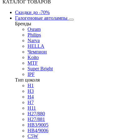
КАТАЛОГ ТОВАРОВ
Скидки
до -70%
Галогеновые автолампы
Бренды
Osram
Philips
Narva
HELLA
Чемпион
Koito
MTF
Super Bright
IPF
Тип цоколя
H1
H3
H4
H7
H11
H27/880
H27/881
HB3/9005
HB4/9006
C5W