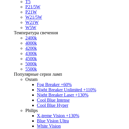
T5
P21/5W
P21W
W21/5W
W21W
W5W
Температура свечения
2400k
4000k
4200k
4300k
4500k
5000k
5500k
Популярные серии ламп
Osram
Fog Breaker +60%
Night Breaker Unlimited +110%
Night Breaker Laser +130%
Cool Blue Intense
Cool Blue Hyper
Philips
X-treme Vision +130%
Blue Vision Ultra
White Vision