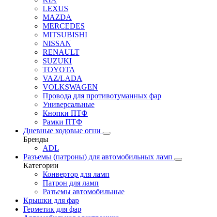
LEXUS
MAZDA
MERCEDES
MITSUBISHI
NISSAN
RENAULT
SUZUKI
TOYOTA
VAZ/LADA
VOLKSWAGEN
Провода для противотуманных фар
Универсальные
Кнопки ПТФ
Рамки ПТФ
Дневные ходовые огни
Бренды
ADL
Разъемы (патроны) для автомобильных ламп
Категории
Конвертор для ламп
Патрон для ламп
Разъемы автомобильные
Крышки для фар
Герметик для фар