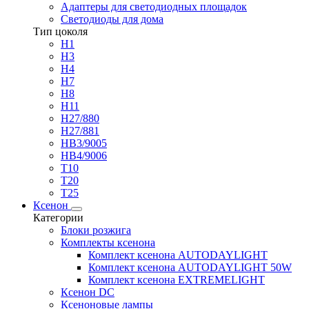
Адаптеры для светодиодных площадок
Светодиоды для дома
Тип цоколя
H1
H3
H4
H7
H8
H11
H27/880
H27/881
HB3/9005
HB4/9006
T10
T20
T25
Ксенон
Категории
Блоки розжига
Комплекты ксенона
Комплект ксенона AUTODAYLIGHT
Комплект ксенона AUTODAYLIGHT 50W
Комплект ксенона EXTREMELIGHT
Ксенон DC
Ксеноновые лампы