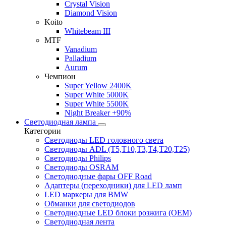
Crystal Vision
Diamond Vision
Koito
Whitebeam III
MTF
Vanadium
Palladium
Aurum
Чемпион
Super Yellow 2400K
Super White 5000K
Super White 5500K
Night Breaker +90%
Светодиодная лампа
Категории
Светодиоды LED головного света
Светодиоды ADL (T5,T10,T3,T4,T20,T25)
Светодиоды Philips
Светодиоды OSRAM
Светодиодные фары OFF Road
Адаптеры (переходники) для LED ламп
LED маркеры для BMW
Обманки для светодиодов
Светодиодные LED блоки розжига (OEM)
Светодиодная лента