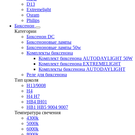
D13
Extremelight
Osram
Philips
Биксенон
Категории
Биксенон DC
Биксеноновые лампы
Биксеноновые лампы 50w
Комплекты биксенона
Комплект биксенона AUTODAYLIGHT 50W
Комплект биксенона EXTREMELIGHT
Комплекты биксенона AUTODAYLIGHT
Реле для биксенона
Тип цоколя
H13/9008
H4
H4 H7
HB4 IH01
HB1 HB5 9004 9007
Температура свечения
4300k
5000k
6000k
8000k