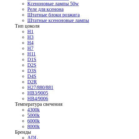
Ксеноновые лампы 50w
Реле для ксенона
Штатные блоки розжига
Штатные ксеноновые лампы
Тип цоколя
H1
H3
H4
H7
H11
D1S
D2S
D3S
D4S
D2R
H27/880/881
HB3/9005
HB4/9006
Температура свечения
4300k
5000k
6000k
8000k
Бренды
ADL