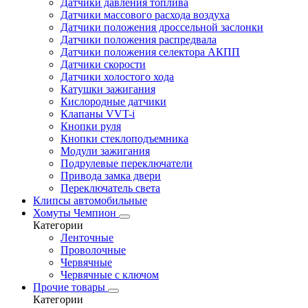
Датчики давления топлива
Датчики массового расхода воздуха
Датчики положения дроссельной заслонки
Датчики положения распредвала
Датчики положения селектора АКПП
Датчики скорости
Датчики холостого хода
Катушки зажигания
Кислородные датчики
Клапаны VVT-i
Кнопки руля
Кнопки стеклоподъемника
Модули зажигания
Подрулевые переключатели
Привода замка двери
Переключатель света
Клипсы автомобильные
Хомуты Чемпион
Категории
Ленточные
Проволочные
Червячные
Червячные с ключом
Прочие товары
Категории