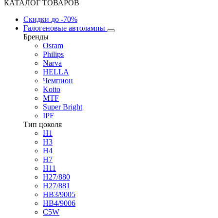
КАТАЛОГ ТОВАРОВ
Скидки
до -70%
Галогеновые автолампы
Бренды
Osram
Philips
Narva
HELLA
Чемпион
Koito
MTF
Super Bright
IPF
Тип цоколя
H1
H3
H4
H7
H11
H27/880
H27/881
HB3/9005
HB4/9006
C5W