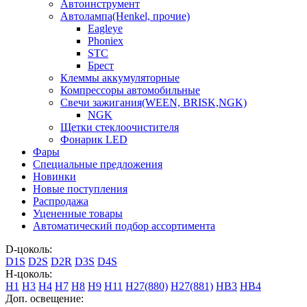
Автоинструмент
Автолампа(Henkel, прочие)
Eagleye
Phoniex
STC
Брест
Клеммы аккумуляторные
Компрессоры автомобильные
Свечи зажигания(WEEN, BRISK,NGK)
NGK
Щетки стеклоочистителя
Фонарик LED
Фары
Специальные предложения
Новинки
Новые поступления
Распродажа
Уцененные товары
Автоматический подбор ассортимента
D-цоколь:
D1S
D2S
D2R
D3S
D4S
H-цоколь:
H1
H3
H4
H7
H8
H9
H11
H27(880)
H27(881)
HB3
HB4
Доп. освещение: