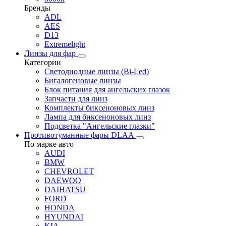
Бренды
ADL
AES
D13
Extremelight
Линзы для фар
Категории
Светодиодные линзы (Bi-Led)
Бигалогеновые линзы
Блок питания для ангельских глазок
Запчасти для линз
Комплекты биксеноновых линз
Лампа для биксеноновых линз
Подсветка "Ангельские глазки"
Противотуманные фары DLAA
По марке авто
AUDI
BMW
CHEVROLET
DAEWOO
DAIHATSU
FORD
HONDA
HYUNDAI
KIA