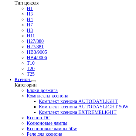
Тип цоколя
H1
H3
H4
H7
H8
H11
H27/880
H27/881
HB3/9005
HB4/9006
T10
T20
T25
Ксенон
Категории
Блоки розжига
Комплекты ксенона
Комплект ксенона AUTODAYLIGHT
Комплект ксенона AUTODAYLIGHT 50W
Комплект ксенона EXTREMELIGHT
Ксенон DC
Ксеноновые лампы
Ксеноновые лампы 50w
Реле для ксенона