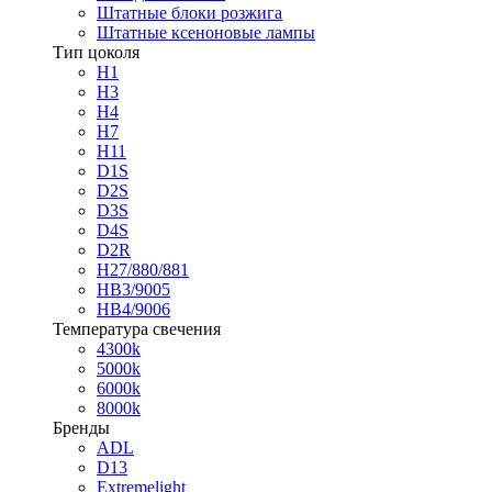
Штатные блоки розжига
Штатные ксеноновые лампы
Тип цоколя
H1
H3
H4
H7
H11
D1S
D2S
D3S
D4S
D2R
H27/880/881
HB3/9005
HB4/9006
Температура свечения
4300k
5000k
6000k
8000k
Бренды
ADL
D13
Extremelight