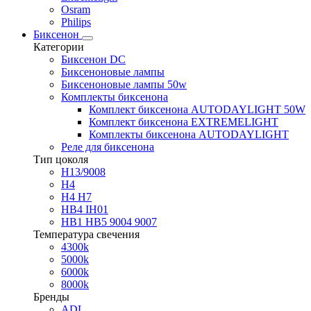
Osram
Philips
Биксенон
Категории
Биксенон DC
Биксеноновые лампы
Биксеноновые лампы 50w
Комплекты биксенона
Комплект биксенона AUTODAYLIGHT 50W
Комплект биксенона EXTREMELIGHT
Комплекты биксенона AUTODAYLIGHT
Реле для биксенона
Тип цоколя
H13/9008
H4
H4 H7
HB4 IH01
HB1 HB5 9004 9007
Температура свечения
4300k
5000k
6000k
8000k
Бренды
ADL