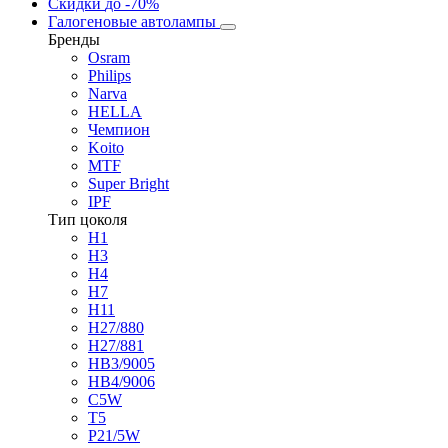
Скидки
до -70%
Галогеновые автолампы
Бренды
Osram
Philips
Narva
HELLA
Чемпион
Koito
MTF
Super Bright
IPF
Тип цоколя
H1
H3
H4
H7
H11
H27/880
H27/881
HB3/9005
HB4/9006
C5W
T5
P21/5W