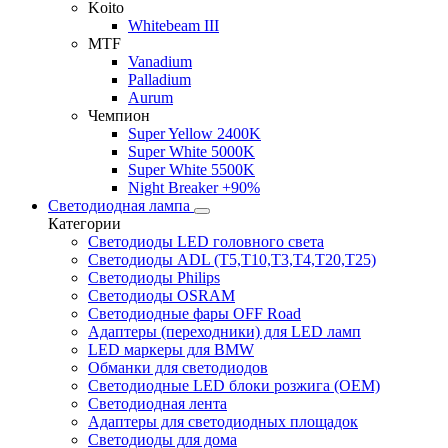
Koito
Whitebeam III
MTF
Vanadium
Palladium
Aurum
Чемпион
Super Yellow 2400K
Super White 5000K
Super White 5500K
Night Breaker +90%
Светодиодная лампа
Категории
Светодиоды LED головного света
Светодиоды ADL (T5,T10,T3,T4,T20,T25)
Светодиоды Philips
Светодиоды OSRAM
Светодиодные фары OFF Road
Адаптеры (переходники) для LED ламп
LED маркеры для BMW
Обманки для светодиодов
Светодиодные LED блоки розжига (OEM)
Светодиодная лента
Адаптеры для светодиодных площадок
Светодиоды для дома