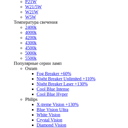
P21W
W21/5W
W21W
W5W
Температура свечения
2400k
4000k
4200k
4300k
4500k
5000k
5500k
Популярные серии ламп
Osram
Fog Breaker +60%
Night Breaker Unlimited +110%
Night Breaker Laser +130%
Cool Blue Intense
Cool Blue Hyper
Philips
X-treme Vision +130%
Blue Vision Ultra
White Vision
Crystal Vision
Diamond Vision