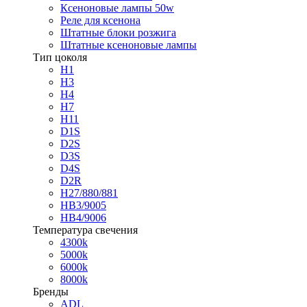
Ксеноновые лампы 50w
Реле для ксенона
Штатные блоки розжига
Штатные ксеноновые лампы
Тип цоколя
H1
H3
H4
H7
H11
D1S
D2S
D3S
D4S
D2R
H27/880/881
HB3/9005
HB4/9006
Температура свечения
4300k
5000k
6000k
8000k
Бренды
ADL