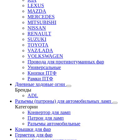
LEXUS
MAZDA
MERCEDES
MITSUBISHI
NISSAN
RENAULT
SUZUKI
TOYOTA
VAZ/LADA
VOLKSWAGEN
Провода для противотуманных фар
Универсальные
Кнопки ПТФ
Рамки ПТФ
Дневные ходовые огни
Бренды
ADL
Разъемы (патроны) для автомобильных ламп
Категории
Конвертор для ламп
Патрон для ламп
Разъемы автомобильные
Крышки для фар
Герметик для фар