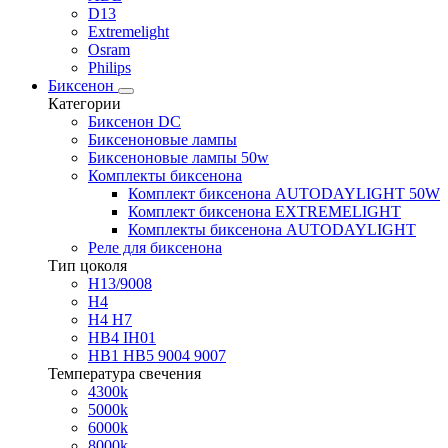
D13
Extremelight
Osram
Philips
Биксенон
Категории
Биксенон DC
Биксеноновые лампы
Биксеноновые лампы 50w
Комплекты биксенона
Комплект биксенона AUTODAYLIGHT 50W
Комплект биксенона EXTREMELIGHT
Комплекты биксенона AUTODAYLIGHT
Реле для биксенона
Тип цоколя
H13/9008
H4
H4 H7
HB4 IH01
HB1 HB5 9004 9007
Температура свечения
4300k
5000k
6000k
8000k