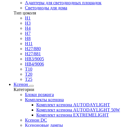
Адаптеры для светодиодных площадок
Светодиоды для дома
Тип цоколя
H1
H3
H4
H7
H8
H11
H27/880
H27/881
HB3/9005
HB4/9006
T10
T20
T25
Ксенон
Категории
Блоки розжига
Комплекты ксенона
Комплект ксенона AUTODAYLIGHT
Комплект ксенона AUTODAYLIGHT 50W
Комплект ксенона EXTREMELIGHT
Ксенон DC
Ксеноновые лампы