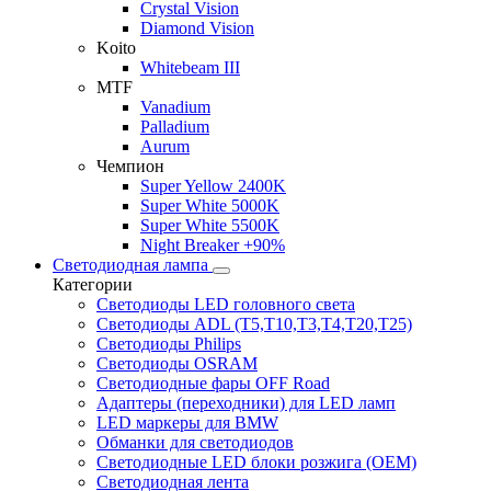
Crystal Vision
Diamond Vision
Koito
Whitebeam III
MTF
Vanadium
Palladium
Aurum
Чемпион
Super Yellow 2400K
Super White 5000K
Super White 5500K
Night Breaker +90%
Светодиодная лампа
Категории
Светодиоды LED головного света
Светодиоды ADL (T5,T10,T3,T4,T20,T25)
Светодиоды Philips
Светодиоды OSRAM
Светодиодные фары OFF Road
Адаптеры (переходники) для LED ламп
LED маркеры для BMW
Обманки для светодиодов
Светодиодные LED блоки розжига (OEM)
Светодиодная лента