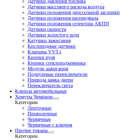
Датчики давления топлива
Датчики массового расхода воздуха
Датчики положения дроссельной заслонки
Датчики положения распредвала
Датчики положения селектора АКПП
Датчики скорости
Датчики холостого хода
Катушки зажигания
Кислородные датчики
Клапаны VVT-i
Кнопки руля
Кнопки стеклоподъемника
Модули зажигания
Подрулевые переключатели
Привода замка двери
Переключатель света
Клипсы автомобильные
Хомуты Чемпион
Категории
Ленточные
Проволочные
Червячные
Червячные с ключом
Прочие товары
Категории