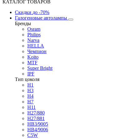
КАТАЛОГ ТОВАРОВ
Скидки
до -70%
Галогеновые автолампы
Бренды
Osram
Philips
Narva
HELLA
Чемпион
Koito
MTF
Super Bright
IPF
Тип цоколя
H1
H3
H4
H7
H11
H27/880
H27/881
HB3/9005
HB4/9006
C5W