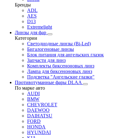
Бренды
ADL
AES
D13
Extremelight
Линзы для фар
Категории
Светодиодные линзы (Bi-Led)
Бигалогеновые линзы
Блок питания для ангельских глазок
Запчасти для линз
Комплекты биксеноновых линз
Лампа для биксеноновых линз
Подсветка "Ангельские глазки"
Противотуманные фары DLAA
По марке авто
AUDI
BMW
CHEVROLET
DAEWOO
DAIHATSU
FORD
HONDA
HYUNDAI
KIA