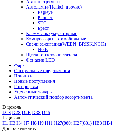
Автоинструмент
Автолампа(Henkel, прочие)
Eagleye
Phoniex
STC
Брест
Клеммы аккумуляторные
Компрессоры автомобильные
Свечи зажигания(WEEN, BRISK,NGK)
NGK
Щетки стеклоочистителя
Фонарик LED
Фары
Специальные предложения
Новинки
Новые поступления
Распродажа
Уцененные товары
Автоматический подбор ассортимента
D-цоколь:
D1S
D2S
D2R
D3S
D4S
H-цоколь:
H1
H3
H4
H7
H8
H9
H11
H27(880)
H27(881)
HB3
HB4
Доп. освещение: