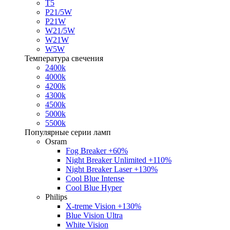
T5
P21/5W
P21W
W21/5W
W21W
W5W
Температура свечения
2400k
4000k
4200k
4300k
4500k
5000k
5500k
Популярные серии ламп
Osram
Fog Breaker +60%
Night Breaker Unlimited +110%
Night Breaker Laser +130%
Cool Blue Intense
Cool Blue Hyper
Philips
X-treme Vision +130%
Blue Vision Ultra
White Vision