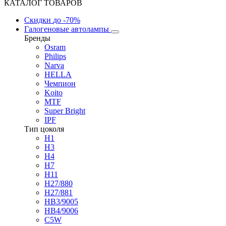
КАТАЛОГ ТОВАРОВ
Скидки
до -70%
Галогеновые автолампы
Бренды
Osram
Philips
Narva
HELLA
Чемпион
Koito
MTF
Super Bright
IPF
Тип цоколя
H1
H3
H4
H7
H11
H27/880
H27/881
HB3/9005
HB4/9006
C5W