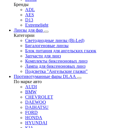
Бренды
ADL
AES
D13
Extremelight
Линзы для фар
Категории
Светодиодные линзы (Bi-Led)
Бигалогеновые линзы
Блок питания для ангельских глазок
Запчасти для линз
Комплекты биксеноновых линз
Лампа для биксеноновых линз
Подсветка "Ангельские глазки"
Противотуманные фары DLAA
По марке авто
AUDI
BMW
CHEVROLET
DAEWOO
DAIHATSU
FORD
HONDA
HYUNDAI
KIA