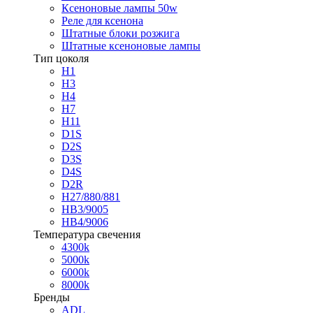
Ксеноновые лампы 50w
Реле для ксенона
Штатные блоки розжига
Штатные ксеноновые лампы
Тип цоколя
H1
H3
H4
H7
H11
D1S
D2S
D3S
D4S
D2R
H27/880/881
HB3/9005
HB4/9006
Температура свечения
4300k
5000k
6000k
8000k
Бренды
ADL