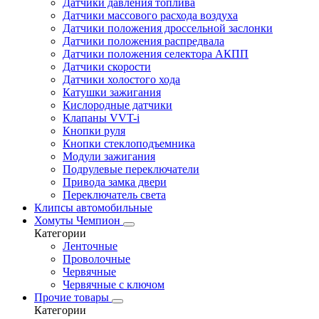
Датчики давления топлива
Датчики массового расхода воздуха
Датчики положения дроссельной заслонки
Датчики положения распредвала
Датчики положения селектора АКПП
Датчики скорости
Датчики холостого хода
Катушки зажигания
Кислородные датчики
Клапаны VVT-i
Кнопки руля
Кнопки стеклоподъемника
Модули зажигания
Подрулевые переключатели
Привода замка двери
Переключатель света
Клипсы автомобильные
Хомуты Чемпион
Категории
Ленточные
Проволочные
Червячные
Червячные с ключом
Прочие товары
Категории