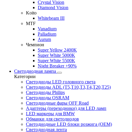
Crystal Vision
Diamond Vision
Koito
Whitebeam III
MTF
Vanadium
Palladium
Aurum
Чемпион
Super Yellow 2400K
Super White 5000K
Super White 5500K
Night Breaker +90%
Светодиодная лампа
Категории
Светодиоды LED головного света
Светодиоды ADL (T5,T10,T3,T4,T20,T25)
Светодиоды Philips
Светодиоды OSRAM
Светодиодные фары OFF Road
Адаптеры (переходники) для LED ламп
LED маркеры для BMW
Обманки для светодиодов
Светодиодные LED блоки розжига (OEM)
Светодиодная лента