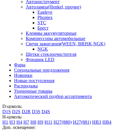
Автоинструмент
Автолампа(Henkel, прочие)
Eagleye
Phoniex
STC
Брест
Клеммы аккумуляторные
Компрессоры автомобильные
Свечи зажигания(WEEN, BRISK,NGK)
NGK
Щетки стеклоочистителя
Фонарик LED
Фары
Специальные предложения
Новинки
Новые поступления
Распродажа
Уцененные товары
Автоматический подбор ассортимента
D-цоколь:
D1S
D2S
D2R
D3S
D4S
H-цоколь:
H1
H3
H4
H7
H8
H9
H11
H27(880)
H27(881)
HB3
HB4
Доп. освещение: