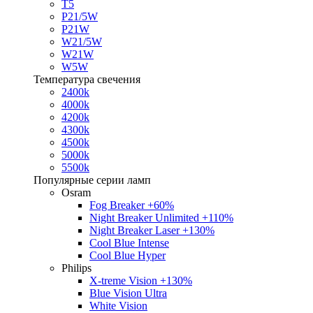
T5
P21/5W
P21W
W21/5W
W21W
W5W
Температура свечения
2400k
4000k
4200k
4300k
4500k
5000k
5500k
Популярные серии ламп
Osram
Fog Breaker +60%
Night Breaker Unlimited +110%
Night Breaker Laser +130%
Cool Blue Intense
Cool Blue Hyper
Philips
X-treme Vision +130%
Blue Vision Ultra
White Vision