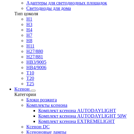
Адаптеры для светодиодных площадок
Светодиоды для дома
Тип цоколя
H1
H3
H4
H7
H8
H11
H27/880
H27/881
HB3/9005
HB4/9006
T10
T20
T25
Ксенон
Категории
Блоки розжига
Комплекты ксенона
Комплект ксенона AUTODAYLIGHT
Комплект ксенона AUTODAYLIGHT 50W
Комплект ксенона EXTREMELIGHT
Ксенон DC
Ксеноновые лампы