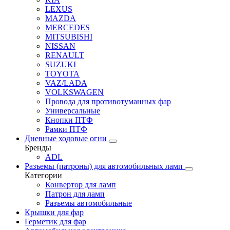
LEXUS
MAZDA
MERCEDES
MITSUBISHI
NISSAN
RENAULT
SUZUKI
TOYOTA
VAZ/LADA
VOLKSWAGEN
Провода для противотуманных фар
Универсальные
Кнопки ПТФ
Рамки ПТФ
Дневные ходовые огни
Бренды
ADL
Разъемы (патроны) для автомобильных ламп
Категории
Конвертор для ламп
Патрон для ламп
Разъемы автомобильные
Крышки для фар
Герметик для фар