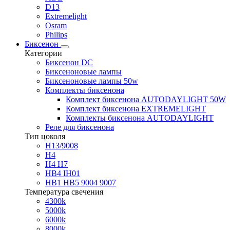
D13
Extremelight
Osram
Philips
Биксенон
Категории
Биксенон DC
Биксеноновые лампы
Биксеноновые лампы 50w
Комплекты биксенона
Комплект биксенона AUTODAYLIGHT 50W
Комплект биксенона EXTREMELIGHT
Комплекты биксенона AUTODAYLIGHT
Реле для биксенона
Тип цоколя
H13/9008
H4
H4 H7
HB4 IH01
HB1 HB5 9004 9007
Температура свечения
4300k
5000k
6000k
8000k