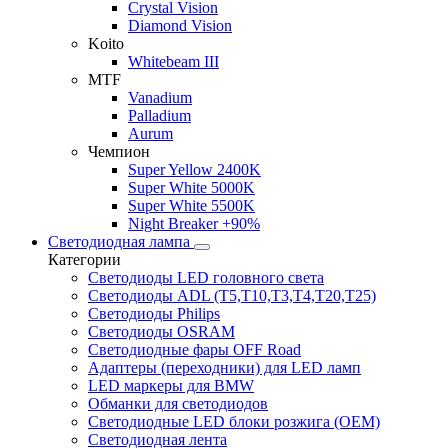
Crystal Vision
Diamond Vision
Koito
Whitebeam III
MTF
Vanadium
Palladium
Aurum
Чемпион
Super Yellow 2400K
Super White 5000K
Super White 5500K
Night Breaker +90%
Светодиодная лампа
Категории
Светодиоды LED головного света
Светодиоды ADL (T5,T10,T3,T4,T20,T25)
Светодиоды Philips
Светодиоды OSRAM
Светодиодные фары OFF Road
Адаптеры (переходники) для LED ламп
LED маркеры для BMW
Обманки для светодиодов
Светодиодные LED блоки розжига (OEM)
Светодиодная лента