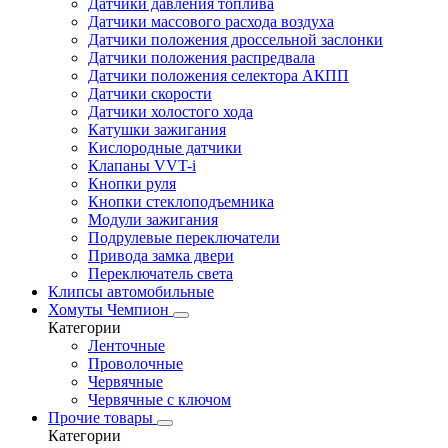
Датчики давления топлива
Датчики массового расхода воздуха
Датчики положения дроссельной заслонки
Датчики положения распредвала
Датчики положения селектора АКПП
Датчики скорости
Датчики холостого хода
Катушки зажигания
Кислородные датчики
Клапаны VVT-i
Кнопки руля
Кнопки стеклоподъемника
Модули зажигания
Подрулевые переключатели
Привода замка двери
Переключатель света
Клипсы автомобильные
Хомуты Чемпион
Категории
Ленточные
Проволочные
Червячные
Червячные с ключом
Прочие товары
Категории