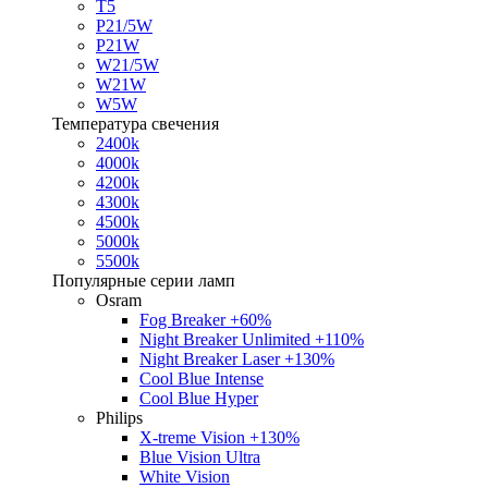
T5
P21/5W
P21W
W21/5W
W21W
W5W
Температура свечения
2400k
4000k
4200k
4300k
4500k
5000k
5500k
Популярные серии ламп
Osram
Fog Breaker +60%
Night Breaker Unlimited +110%
Night Breaker Laser +130%
Cool Blue Intense
Cool Blue Hyper
Philips
X-treme Vision +130%
Blue Vision Ultra
White Vision