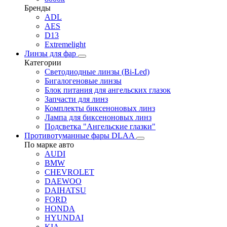
Бренды
ADL
AES
D13
Extremelight
Линзы для фар
Категории
Светодиодные линзы (Bi-Led)
Бигалогеновые линзы
Блок питания для ангельских глазок
Запчасти для линз
Комплекты биксеноновых линз
Лампа для биксеноновых линз
Подсветка "Ангельские глазки"
Противотуманные фары DLAA
По марке авто
AUDI
BMW
CHEVROLET
DAEWOO
DAIHATSU
FORD
HONDA
HYUNDAI
KIA