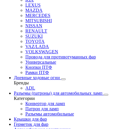
LEXUS
MAZDA
MERCEDES
MITSUBISHI
NISSAN
RENAULT
SUZUKI
TOYOTA
VAZ/LADA
VOLKSWAGEN
Провода для противотуманных фар
Универсальные
Кнопки ПТФ
Рамки ПТФ
Дневные ходовые огни
Бренды
ADL
Разъемы (патроны) для автомобильных ламп
Категории
Конвертор для ламп
Патрон для ламп
Разъемы автомобильные
Крышки для фар
Герметик для фар