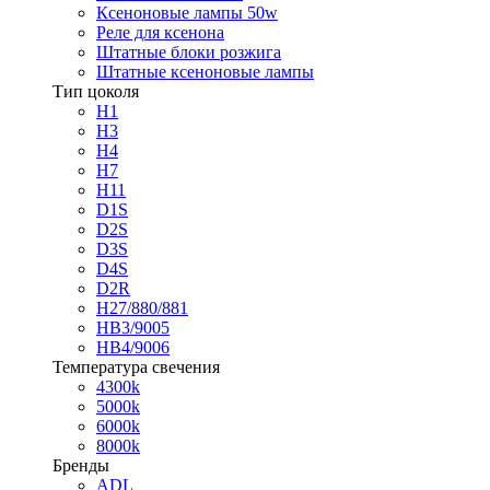
Ксеноновые лампы 50w
Реле для ксенона
Штатные блоки розжига
Штатные ксеноновые лампы
Тип цоколя
H1
H3
H4
H7
H11
D1S
D2S
D3S
D4S
D2R
H27/880/881
HB3/9005
HB4/9006
Температура свечения
4300k
5000k
6000k
8000k
Бренды
ADL