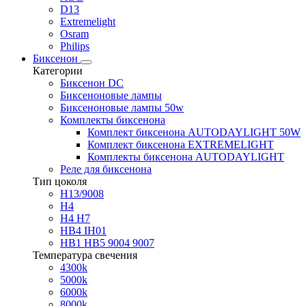
D13
Extremelight
Osram
Philips
Биксенон
Категории
Биксенон DC
Биксеноновые лампы
Биксеноновые лампы 50w
Комплекты биксенона
Комплект биксенона AUTODAYLIGHT 50W
Комплект биксенона EXTREMELIGHT
Комплекты биксенона AUTODAYLIGHT
Реле для биксенона
Тип цоколя
H13/9008
H4
H4 H7
HB4 IH01
HB1 HB5 9004 9007
Температура свечения
4300k
5000k
6000k
8000k