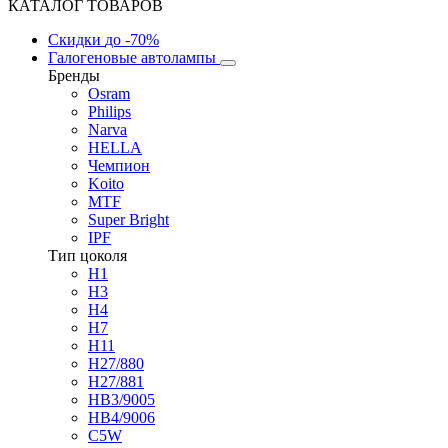
КАТАЛОГ ТОВАРОВ
Скидки
до -70%
Галогеновые автолампы
Бренды
Osram
Philips
Narva
HELLA
Чемпион
Koito
MTF
Super Bright
IPF
Тип цоколя
H1
H3
H4
H7
H11
H27/880
H27/881
HB3/9005
HB4/9006
C5W