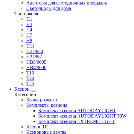
Адаптеры для светодиодных площадок
Светодиоды для дома
Тип цоколя
H1
H3
H4
H7
H8
H11
H27/880
H27/881
HB3/9005
HB4/9006
T10
T20
T25
Ксенон
Категории
Блоки розжига
Комплекты ксенона
Комплект ксенона AUTODAYLIGHT
Комплект ксенона AUTODAYLIGHT 50W
Комплект ксенона EXTREMELIGHT
Ксенон DC
Ксеноновые лампы