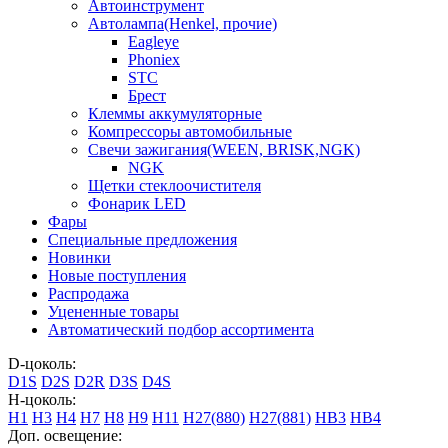
Автоинструмент
Автолампа(Henkel, прочие)
Eagleye
Phoniex
STC
Брест
Клеммы аккумуляторные
Компрессоры автомобильные
Свечи зажигания(WEEN, BRISK,NGK)
NGK
Щетки стеклоочистителя
Фонарик LED
Фары
Специальные предложения
Новинки
Новые поступления
Распродажа
Уцененные товары
Автоматический подбор ассортимента
D-цоколь:
D1S
D2S
D2R
D3S
D4S
H-цоколь:
H1
H3
H4
H7
H8
H9
H11
H27(880)
H27(881)
HB3
HB4
Доп. освещение: