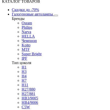
КАТАЛОГ ТОВАРОВ
Скидки
до -70%
Галогеновые автолампы
Бренды
Osram
Philips
Narva
HELLA
Чемпион
Koito
MTF
Super Bright
IPF
Тип цоколя
H1
H3
H4
H7
H11
H27/880
H27/881
HB3/9005
HB4/9006
C5W