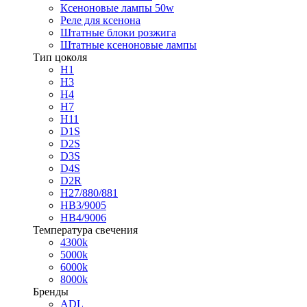
Ксеноновые лампы 50w
Реле для ксенона
Штатные блоки розжига
Штатные ксеноновые лампы
Тип цоколя
H1
H3
H4
H7
H11
D1S
D2S
D3S
D4S
D2R
H27/880/881
HB3/9005
HB4/9006
Температура свечения
4300k
5000k
6000k
8000k
Бренды
ADL