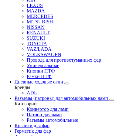
LEXUS
MAZDA
MERCEDES
MITSUBISHI
NISSAN
RENAULT
SUZUKI
TOYOTA
VAZ/LADA
VOLKSWAGEN
Провода для противотуманных фар
Универсальные
Кнопки ПТФ
Рамки ПТФ
Дневные ходовые огни
Бренды
ADL
Разъемы (патроны) для автомобильных ламп
Категории
Конвертор для ламп
Патрон для ламп
Разъемы автомобильные
Крышки для фар
Герметик для фар