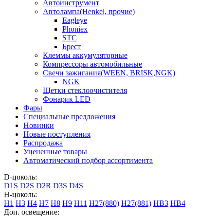
Автоинструмент
Автолампа(Henkel, прочие)
Eagleye
Phoniex
STC
Брест
Клеммы аккумуляторные
Компрессоры автомобильные
Свечи зажигания(WEEN, BRISK,NGK)
NGK
Щетки стеклоочистителя
Фонарик LED
Фары
Специальные предложения
Новинки
Новые поступления
Распродажа
Уцененные товары
Автоматический подбор ассортимента
D-цоколь:
D1S
D2S
D2R
D3S
D4S
H-цоколь:
H1
H3
H4
H7
H8
H9
H11
H27(880)
H27(881)
HB3
HB4
Доп. освещение: