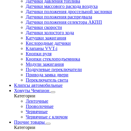
Датчики давления топлива
Датчики массового расхода воздуха
Датчики положения дроссельной заслонки
Датчики положения распредвала
Датчики положения селектора АКПП
Датчики скорости
Датчики холостого хода
Катушки зажигания
Кислородные датчики
Клапаны VVT-i
Кнопки руля
Кнопки стеклоподъемника
Модули зажигания
Подрулевые переключатели
Привода замка двери
Переключатель света
Клипсы автомобильные
Хомуты Чемпион
Категории
Ленточные
Проволочные
Червячные
Червячные с ключом
Прочие товары
Категории