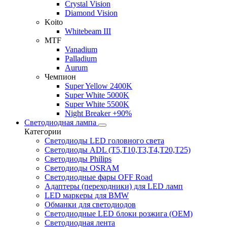
Crystal Vision
Diamond Vision
Koito
Whitebeam III
MTF
Vanadium
Palladium
Aurum
Чемпион
Super Yellow 2400K
Super White 5000K
Super White 5500K
Night Breaker +90%
Светодиодная лампа
Категории
Светодиоды LED головного света
Светодиоды ADL (T5,T10,T3,T4,T20,T25)
Светодиоды Philips
Светодиоды OSRAM
Светодиодные фары OFF Road
Адаптеры (переходники) для LED ламп
LED маркеры для BMW
Обманки для светодиодов
Светодиодные LED блоки розжига (OEM)
Светодиодная лента