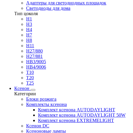
Адаптеры для светодиодных площадок
Светодиоды для дома
Тип цоколя
H1
H3
H4
H7
H8
H11
H27/880
H27/881
HB3/9005
HB4/9006
T10
T20
T25
Ксенон
Категории
Блоки розжига
Комплекты ксенона
Комплект ксенона AUTODAYLIGHT
Комплект ксенона AUTODAYLIGHT 50W
Комплект ксенона EXTREMELIGHT
Ксенон DC
Ксеноновые лампы