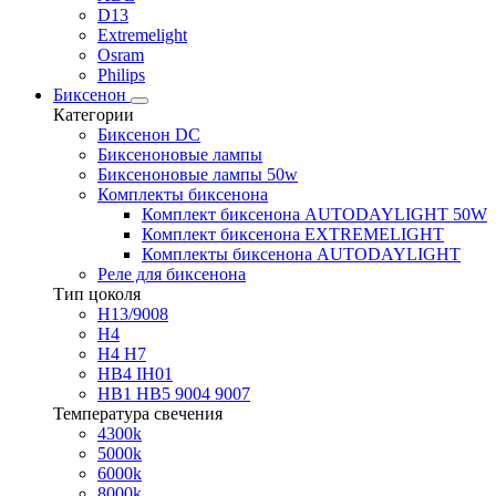
D13
Extremelight
Osram
Philips
Биксенон
Категории
Биксенон DC
Биксеноновые лампы
Биксеноновые лампы 50w
Комплекты биксенона
Комплект биксенона AUTODAYLIGHT 50W
Комплект биксенона EXTREMELIGHT
Комплекты биксенона AUTODAYLIGHT
Реле для биксенона
Тип цоколя
H13/9008
H4
H4 H7
HB4 IH01
HB1 HB5 9004 9007
Температура свечения
4300k
5000k
6000k
8000k