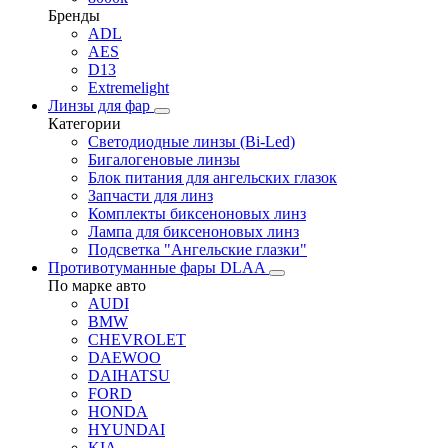
Бренды
ADL
AES
D13
Extremelight
Линзы для фар
Категории
Светодиодные линзы (Bi-Led)
Бигалогеновые линзы
Блок питания для ангельских глазок
Запчасти для линз
Комплекты биксеноновых линз
Лампа для биксеноновых линз
Подсветка "Ангельские глазки"
Противотуманные фары DLAA
По марке авто
AUDI
BMW
CHEVROLET
DAEWOO
DAIHATSU
FORD
HONDA
HYUNDAI
KIA