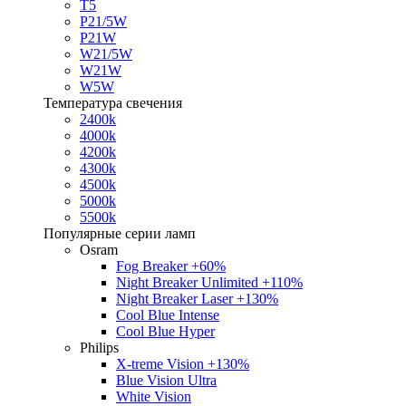
T5
P21/5W
P21W
W21/5W
W21W
W5W
Температура свечения
2400k
4000k
4200k
4300k
4500k
5000k
5500k
Популярные серии ламп
Osram
Fog Breaker +60%
Night Breaker Unlimited +110%
Night Breaker Laser +130%
Cool Blue Intense
Cool Blue Hyper
Philips
X-treme Vision +130%
Blue Vision Ultra
White Vision