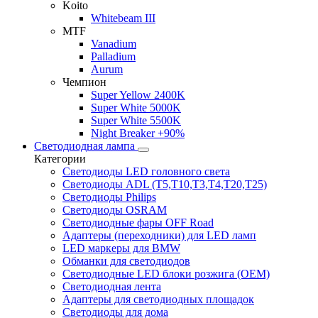
Koito
Whitebeam III
MTF
Vanadium
Palladium
Aurum
Чемпион
Super Yellow 2400K
Super White 5000K
Super White 5500K
Night Breaker +90%
Светодиодная лампа
Категории
Светодиоды LED головного света
Светодиоды ADL (T5,T10,T3,T4,T20,T25)
Светодиоды Philips
Светодиоды OSRAM
Светодиодные фары OFF Road
Адаптеры (переходники) для LED ламп
LED маркеры для BMW
Обманки для светодиодов
Светодиодные LED блоки розжига (OEM)
Светодиодная лента
Адаптеры для светодиодных площадок
Светодиоды для дома