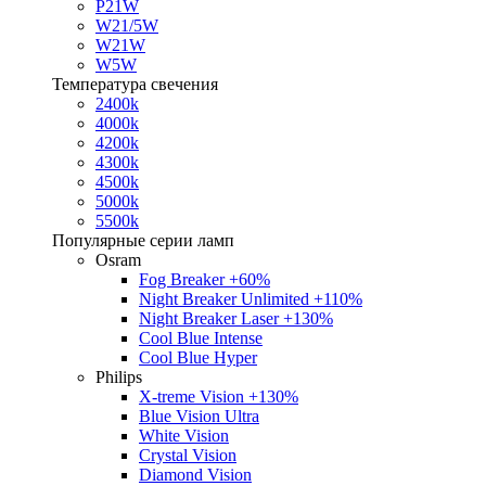
P21W
W21/5W
W21W
W5W
Температура свечения
2400k
4000k
4200k
4300k
4500k
5000k
5500k
Популярные серии ламп
Osram
Fog Breaker +60%
Night Breaker Unlimited +110%
Night Breaker Laser +130%
Cool Blue Intense
Cool Blue Hyper
Philips
X-treme Vision +130%
Blue Vision Ultra
White Vision
Crystal Vision
Diamond Vision