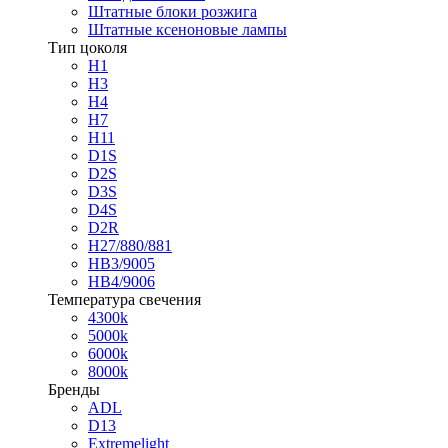
Штатные блоки розжига
Штатные ксеноновые лампы
Тип цоколя
H1
H3
H4
H7
H11
D1S
D2S
D3S
D4S
D2R
H27/880/881
HB3/9005
HB4/9006
Температура свечения
4300k
5000k
6000k
8000k
Бренды
ADL
D13
Extremelight