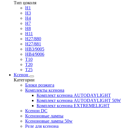
Тип цоколя
H1
H3
H4
H7
H8
H11
H27/880
H27/881
HB3/9005
HB4/9006
T10
T20
T25
Ксенон
Категории
Блоки розжига
Комплекты ксенона
Комплект ксенона AUTODAYLIGHT
Комплект ксенона AUTODAYLIGHT 50W
Комплект ксенона EXTREMELIGHT
Ксенон DC
Ксеноновые лампы
Ксеноновые лампы 50w
Реле для ксенона