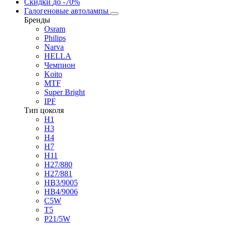
Скидки
до -70%
Галогеновые автолампы
Бренды
Osram
Philips
Narva
HELLA
Чемпион
Koito
MTF
Super Bright
IPF
Тип цоколя
H1
H3
H4
H7
H11
H27/880
H27/881
HB3/9005
HB4/9006
C5W
T5
P21/5W