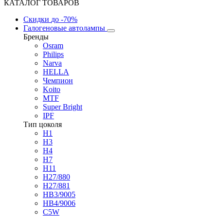
КАТАЛОГ ТОВАРОВ
Скидки
до -70%
Галогеновые автолампы
Бренды
Osram
Philips
Narva
HELLA
Чемпион
Koito
MTF
Super Bright
IPF
Тип цоколя
H1
H3
H4
H7
H11
H27/880
H27/881
HB3/9005
HB4/9006
C5W