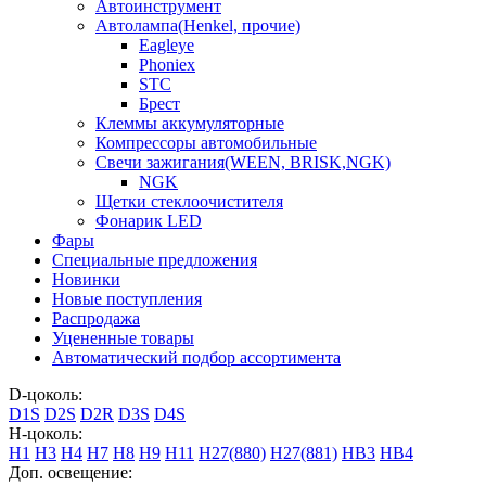
Автоинструмент
Автолампа(Henkel, прочие)
Eagleye
Phoniex
STC
Брест
Клеммы аккумуляторные
Компрессоры автомобильные
Свечи зажигания(WEEN, BRISK,NGK)
NGK
Щетки стеклоочистителя
Фонарик LED
Фары
Специальные предложения
Новинки
Новые поступления
Распродажа
Уцененные товары
Автоматический подбор ассортимента
D-цоколь:
D1S
D2S
D2R
D3S
D4S
H-цоколь:
H1
H3
H4
H7
H8
H9
H11
H27(880)
H27(881)
HB3
HB4
Доп. освещение: