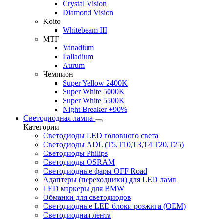
Crystal Vision
Diamond Vision
Koito
Whitebeam III
MTF
Vanadium
Palladium
Aurum
Чемпион
Super Yellow 2400K
Super White 5000K
Super White 5500K
Night Breaker +90%
Светодиодная лампа
Категории
Светодиоды LED головного света
Светодиоды ADL (T5,T10,T3,T4,T20,T25)
Светодиоды Philips
Светодиоды OSRAM
Светодиодные фары OFF Road
Адаптеры (переходники) для LED ламп
LED маркеры для BMW
Обманки для светодиодов
Светодиодные LED блоки розжига (OEM)
Светодиодная лента