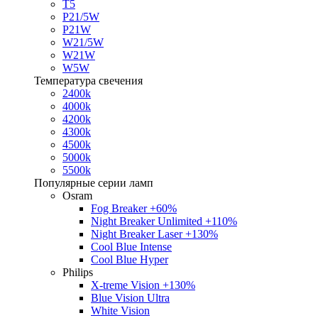
T5
P21/5W
P21W
W21/5W
W21W
W5W
Температура свечения
2400k
4000k
4200k
4300k
4500k
5000k
5500k
Популярные серии ламп
Osram
Fog Breaker +60%
Night Breaker Unlimited +110%
Night Breaker Laser +130%
Cool Blue Intense
Cool Blue Hyper
Philips
X-treme Vision +130%
Blue Vision Ultra
White Vision