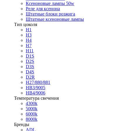
Ксеноновые лампы 50w
Реле для ксенона
Штатные блоки розжига
Штатные ксеноновые лампы
Тип цоколя
H1
H3
H4
H7
H11
D1S
D2S
D3S
D4S
D2R
H27/880/881
HB3/9005
HB4/9006
Температура свечения
4300k
5000k
6000k
8000k
Бренды
ADL