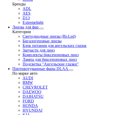
Бренды
ADL
AES
D13
Extremelight
Линзы для фар
Категории
Светодиодные линзы (Bi-Led)
Бигалогеновые линзы
Блок питания для ангельских глазок
Запчасти для линз
Комплекты биксеноновых линз
Лампа для биксеноновых линз
Подсветка "Ангельские глазки"
Противотуманные фары DLAA
По марке авто
AUDI
BMW
CHEVROLET
DAEWOO
DAIHATSU
FORD
HONDA
HYUNDAI
KIA