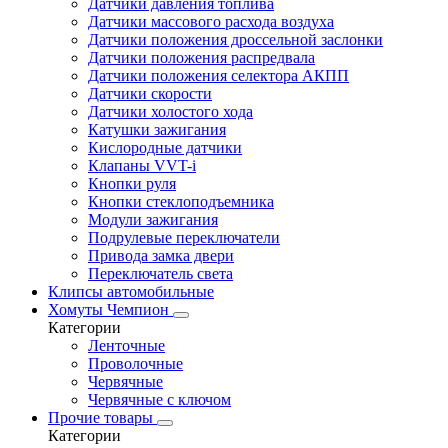
Датчики давления топлива
Датчики массового расхода воздуха
Датчики положения дроссельной заслонки
Датчики положения распредвала
Датчики положения селектора АКПП
Датчики скорости
Датчики холостого хода
Катушки зажигания
Кислородные датчики
Клапаны VVT-i
Кнопки руля
Кнопки стеклоподъемника
Модули зажигания
Подрулевые переключатели
Привода замка двери
Переключатель света
Клипсы автомобильные
Хомуты Чемпион
Категории
Ленточные
Проволочные
Червячные
Червячные с ключом
Прочие товары
Категории