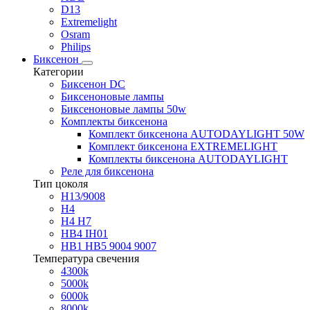
D13
Extremelight
Osram
Philips
Биксенон
Категории
Биксенон DC
Биксеноновые лампы
Биксеноновые лампы 50w
Комплекты биксенона
Комплект биксенона AUTODAYLIGHT 50W
Комплект биксенона EXTREMELIGHT
Комплекты биксенона AUTODAYLIGHT
Реле для биксенона
Тип цоколя
H13/9008
H4
H4 H7
HB4 IH01
HB1 HB5 9004 9007
Температура свечения
4300k
5000k
6000k
8000k