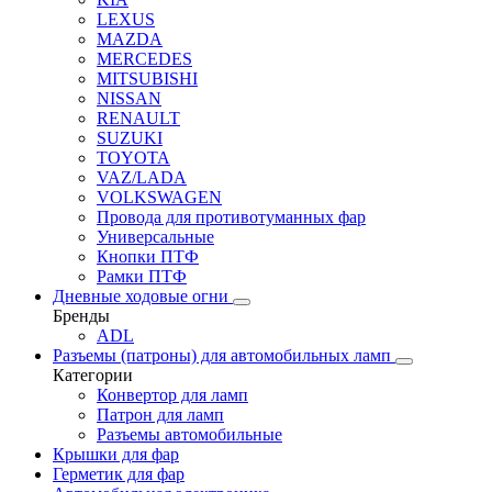
LEXUS
MAZDA
MERCEDES
MITSUBISHI
NISSAN
RENAULT
SUZUKI
TOYOTA
VAZ/LADA
VOLKSWAGEN
Провода для противотуманных фар
Универсальные
Кнопки ПТФ
Рамки ПТФ
Дневные ходовые огни
Бренды
ADL
Разъемы (патроны) для автомобильных ламп
Категории
Конвертор для ламп
Патрон для ламп
Разъемы автомобильные
Крышки для фар
Герметик для фар