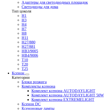
Адаптеры для светодиодных площадок
Светодиоды для дома
Тип цоколя
H1
H3
H4
H7
H8
H11
H27/880
H27/881
HB3/9005
HB4/9006
T10
T20
T25
Ксенон
Категории
Блоки розжига
Комплекты ксенона
Комплект ксенона AUTODAYLIGHT
Комплект ксенона AUTODAYLIGHT 50W
Комплект ксенона EXTREMELIGHT
Ксенон DC
Ксеноновые лампы