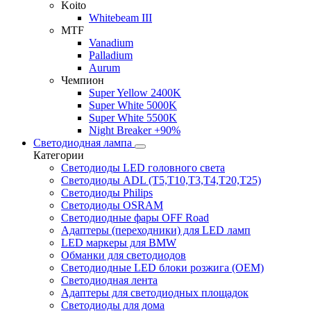
Koito
Whitebeam III
MTF
Vanadium
Palladium
Aurum
Чемпион
Super Yellow 2400K
Super White 5000K
Super White 5500K
Night Breaker +90%
Светодиодная лампа
Категории
Светодиоды LED головного света
Светодиоды ADL (T5,T10,T3,T4,T20,T25)
Светодиоды Philips
Светодиоды OSRAM
Светодиодные фары OFF Road
Адаптеры (переходники) для LED ламп
LED маркеры для BMW
Обманки для светодиодов
Светодиодные LED блоки розжига (OEM)
Светодиодная лента
Адаптеры для светодиодных площадок
Светодиоды для дома