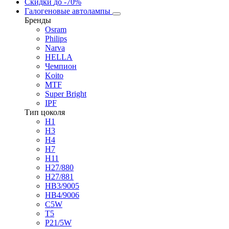
Скидки
до -70%
Галогеновые автолампы
Бренды
Osram
Philips
Narva
HELLA
Чемпион
Koito
MTF
Super Bright
IPF
Тип цоколя
H1
H3
H4
H7
H11
H27/880
H27/881
HB3/9005
HB4/9006
C5W
T5
P21/5W