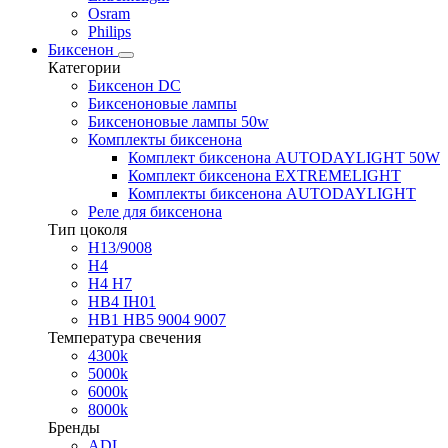
Osram
Philips
Биксенон
Категории
Биксенон DC
Биксеноновые лампы
Биксеноновые лампы 50w
Комплекты биксенона
Комплект биксенона AUTODAYLIGHT 50W
Комплект биксенона EXTREMELIGHT
Комплекты биксенона AUTODAYLIGHT
Реле для биксенона
Тип цоколя
H13/9008
H4
H4 H7
HB4 IH01
HB1 HB5 9004 9007
Температура свечения
4300k
5000k
6000k
8000k
Бренды
ADL