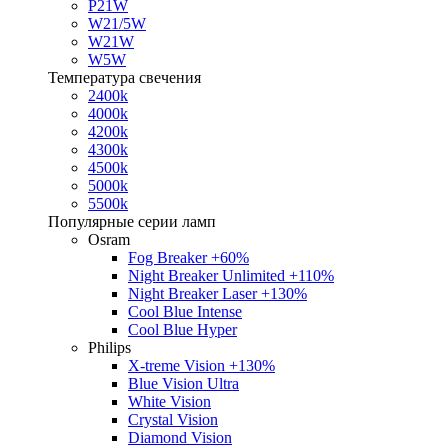
P21W
W21/5W
W21W
W5W
Температура свечения
2400k
4000k
4200k
4300k
4500k
5000k
5500k
Популярные серии ламп
Osram
Fog Breaker +60%
Night Breaker Unlimited +110%
Night Breaker Laser +130%
Cool Blue Intense
Cool Blue Hyper
Philips
X-treme Vision +130%
Blue Vision Ultra
White Vision
Crystal Vision
Diamond Vision