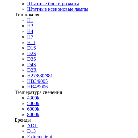
Штатные блоки розжига
Штатные ксеноновые лампы
Тип цоколя
H1
H3
H4
H7
H11
D1S
D2S
D3S
D4S
D2R
H27/880/881
HB3/9005
HB4/9006
Температура свечения
4300k
5000k
6000k
8000k
Бренды
ADL
D13
Extremelight