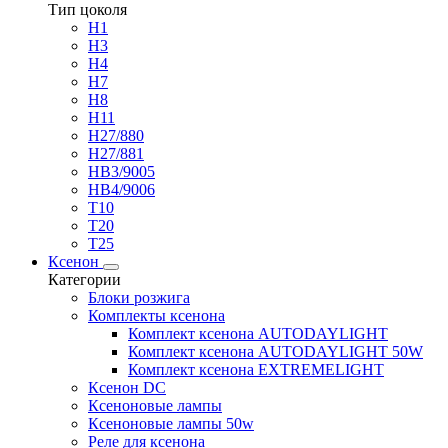
Тип цоколя
H1
H3
H4
H7
H8
H11
H27/880
H27/881
HB3/9005
HB4/9006
T10
T20
T25
Ксенон
Категории
Блоки розжига
Комплекты ксенона
Комплект ксенона AUTODAYLIGHT
Комплект ксенона AUTODAYLIGHT 50W
Комплект ксенона EXTREMELIGHT
Ксенон DC
Ксеноновые лампы
Ксеноновые лампы 50w
Реле для ксенона