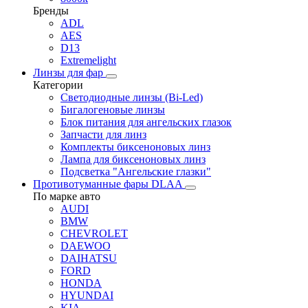
Бренды
ADL
AES
D13
Extremelight
Линзы для фар
Категории
Светодиодные линзы (Bi-Led)
Бигалогеновые линзы
Блок питания для ангельских глазок
Запчасти для линз
Комплекты биксеноновых линз
Лампа для биксеноновых линз
Подсветка "Ангельские глазки"
Противотуманные фары DLAA
По марке авто
AUDI
BMW
CHEVROLET
DAEWOO
DAIHATSU
FORD
HONDA
HYUNDAI
KIA