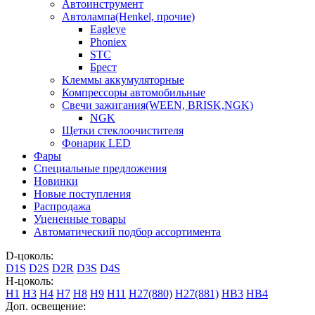
Автоинструмент
Автолампа(Henkel, прочие)
Eagleye
Phoniex
STC
Брест
Клеммы аккумуляторные
Компрессоры автомобильные
Свечи зажигания(WEEN, BRISK,NGK)
NGK
Щетки стеклоочистителя
Фонарик LED
Фары
Специальные предложения
Новинки
Новые поступления
Распродажа
Уцененные товары
Автоматический подбор ассортимента
D-цоколь:
D1S
D2S
D2R
D3S
D4S
H-цоколь:
H1
H3
H4
H7
H8
H9
H11
H27(880)
H27(881)
HB3
HB4
Доп. освещение: