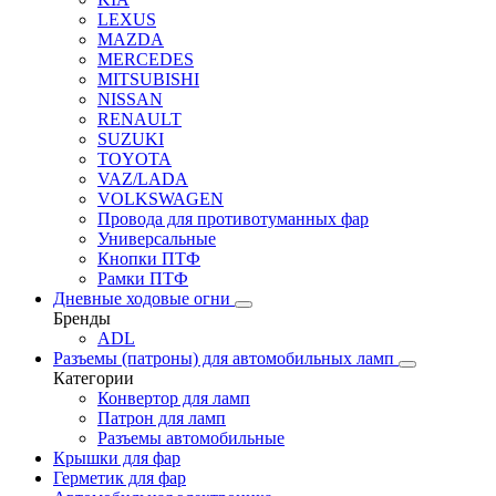
LEXUS
MAZDA
MERCEDES
MITSUBISHI
NISSAN
RENAULT
SUZUKI
TOYOTA
VAZ/LADA
VOLKSWAGEN
Провода для противотуманных фар
Универсальные
Кнопки ПТФ
Рамки ПТФ
Дневные ходовые огни
Бренды
ADL
Разъемы (патроны) для автомобильных ламп
Категории
Конвертор для ламп
Патрон для ламп
Разъемы автомобильные
Крышки для фар
Герметик для фар