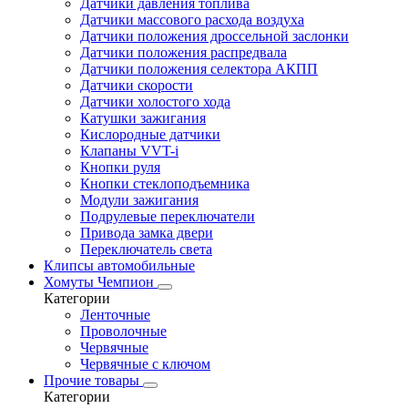
Датчики давления топлива
Датчики массового расхода воздуха
Датчики положения дроссельной заслонки
Датчики положения распредвала
Датчики положения селектора АКПП
Датчики скорости
Датчики холостого хода
Катушки зажигания
Кислородные датчики
Клапаны VVT-i
Кнопки руля
Кнопки стеклоподъемника
Модули зажигания
Подрулевые переключатели
Привода замка двери
Переключатель света
Клипсы автомобильные
Хомуты Чемпион
Категории
Ленточные
Проволочные
Червячные
Червячные с ключом
Прочие товары
Категории