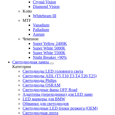
Crystal Vision
Diamond Vision
Koito
Whitebeam III
MTF
Vanadium
Palladium
Aurum
Чемпион
Super Yellow 2400K
Super White 5000K
Super White 5500K
Night Breaker +90%
Светодиодная лампа
Категории
Светодиоды LED головного света
Светодиоды ADL (T5,T10,T3,T4,T20,T25)
Светодиоды Philips
Светодиоды OSRAM
Светодиодные фары OFF Road
Адаптеры (переходники) для LED ламп
LED маркеры для BMW
Обманки для светодиодов
Светодиодные LED блоки розжига (OEM)
Светодиодная лента