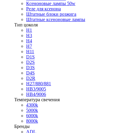
Ксеноновые лампы 50w
Реле для ксенона
Штатные блоки розжига
Штатные ксеноновые лампы
Тип цоколя
H1
H3
H4
H7
H11
D1S
D2S
D3S
D4S
D2R
H27/880/881
HB3/9005
HB4/9006
Температура свечения
4300k
5000k
6000k
8000k
Бренды
ADL