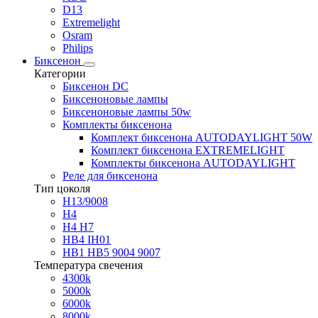
D13
Extremelight
Osram
Philips
Биксенон
Категории
Биксенон DC
Биксеноновые лампы
Биксеноновые лампы 50w
Комплекты биксенона
Комплект биксенона AUTODAYLIGHT 50W
Комплект биксенона EXTREMELIGHT
Комплекты биксенона AUTODAYLIGHT
Реле для биксенона
Тип цоколя
H13/9008
H4
H4 H7
HB4 IH01
HB1 HB5 9004 9007
Температура свечения
4300k
5000k
6000k
8000k