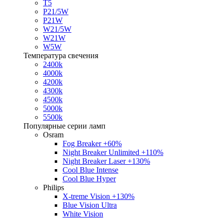
T5
P21/5W
P21W
W21/5W
W21W
W5W
Температура свечения
2400k
4000k
4200k
4300k
4500k
5000k
5500k
Популярные серии ламп
Osram
Fog Breaker +60%
Night Breaker Unlimited +110%
Night Breaker Laser +130%
Cool Blue Intense
Cool Blue Hyper
Philips
X-treme Vision +130%
Blue Vision Ultra
White Vision