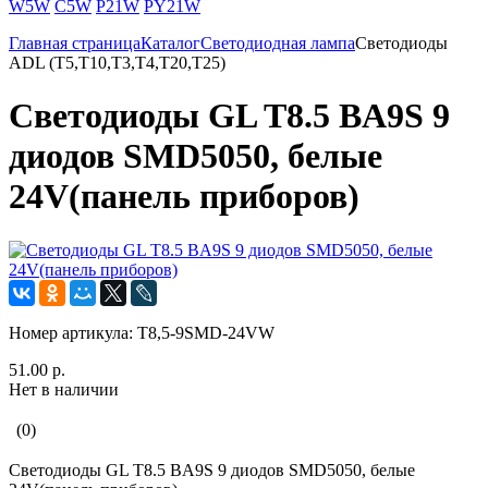
W5W
C5W
P21W
PY21W
Главная страница
Каталог
Светодиодная лампа
Светодиоды
ADL (T5,T10,T3,T4,T20,T25)
Светодиоды GL T8.5 BA9S 9
диодов SMD5050, белые
24V(панель приборов)
Номер артикула:
T8,5-9SMD-24VW
51.00 р.
Нет в наличии
(0)
Светодиоды GL T8.5 BA9S 9 диодов SMD5050, белые