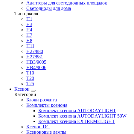
Адаптеры для светодиодных площадок
Светодиоды для дома
Тип цоколя
H1
H3
H4
H7
H8
H11
H27/880
H27/881
HB3/9005
HB4/9006
T10
T20
T25
Ксенон
Категории
Блоки розжига
Комплекты ксенона
Комплект ксенона AUTODAYLIGHT
Комплект ксенона AUTODAYLIGHT 50W
Комплект ксенона EXTREMELIGHT
Ксенон DC
Ксеноновые лампы