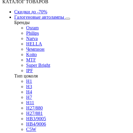
КАТАЛОГ ТОВАРОВ
Скидки
до -70%
Галогеновые автолампы
Бренды
Osram
Philips
Narva
HELLA
Чемпион
Koito
MTF
Super Bright
IPF
Тип цоколя
H1
H3
H4
H7
H11
H27/880
H27/881
HB3/9005
HB4/9006
C5W