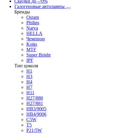
Скидки
до -70%
Галогеновые автолампы
Бренды
Osram
Philips
Narva
HELLA
Чемпион
Koito
MTF
Super Bright
IPF
Тип цоколя
H1
H3
H4
H7
H11
H27/880
H27/881
HB3/9005
HB4/9006
C5W
T5
P21/5W