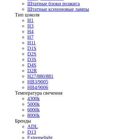
Штатные блоки розжига
Штатные ксеноновые лампы
Тип цоколя
H1
H3
H4
H7
H11
D1S
D2S
D3S
D4S
D2R
H27/880/881
HB3/9005
HB4/9006
Температура свечения
4300k
5000k
6000k
8000k
Бренды
ADL
D13
Extremelight