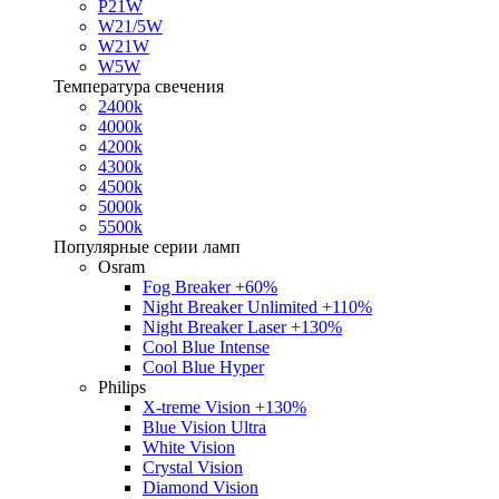
P21W
W21/5W
W21W
W5W
Температура свечения
2400k
4000k
4200k
4300k
4500k
5000k
5500k
Популярные серии ламп
Osram
Fog Breaker +60%
Night Breaker Unlimited +110%
Night Breaker Laser +130%
Cool Blue Intense
Cool Blue Hyper
Philips
X-treme Vision +130%
Blue Vision Ultra
White Vision
Crystal Vision
Diamond Vision