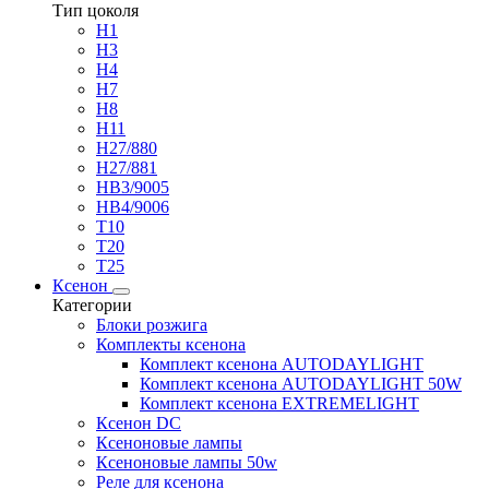
Тип цоколя
H1
H3
H4
H7
H8
H11
H27/880
H27/881
HB3/9005
HB4/9006
T10
T20
T25
Ксенон
Категории
Блоки розжига
Комплекты ксенона
Комплект ксенона AUTODAYLIGHT
Комплект ксенона AUTODAYLIGHT 50W
Комплект ксенона EXTREMELIGHT
Ксенон DC
Ксеноновые лампы
Ксеноновые лампы 50w
Реле для ксенона