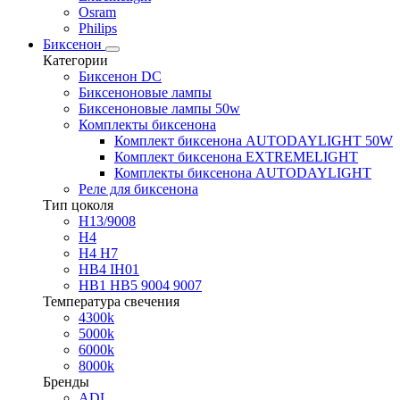
Osram
Philips
Биксенон
Категории
Биксенон DC
Биксеноновые лампы
Биксеноновые лампы 50w
Комплекты биксенона
Комплект биксенона AUTODAYLIGHT 50W
Комплект биксенона EXTREMELIGHT
Комплекты биксенона AUTODAYLIGHT
Реле для биксенона
Тип цоколя
H13/9008
H4
H4 H7
HB4 IH01
HB1 HB5 9004 9007
Температура свечения
4300k
5000k
6000k
8000k
Бренды
ADL