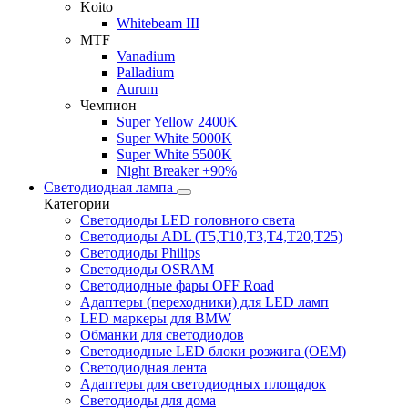
Koito
Whitebeam III
MTF
Vanadium
Palladium
Aurum
Чемпион
Super Yellow 2400K
Super White 5000K
Super White 5500K
Night Breaker +90%
Светодиодная лампа
Категории
Светодиоды LED головного света
Светодиоды ADL (T5,T10,T3,T4,T20,T25)
Светодиоды Philips
Светодиоды OSRAM
Светодиодные фары OFF Road
Адаптеры (переходники) для LED ламп
LED маркеры для BMW
Обманки для светодиодов
Светодиодные LED блоки розжига (OEM)
Светодиодная лента
Адаптеры для светодиодных площадок
Светодиоды для дома