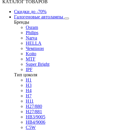
КАТАЛОГ ТОВАРОВ
Скидки
до -70%
Галогеновые автолампы
Бренды
Osram
Philips
Narva
HELLA
Чемпион
Koito
MTF
Super Bright
IPF
Тип цоколя
H1
H3
H4
H7
H11
H27/880
H27/881
HB3/9005
HB4/9006
C5W