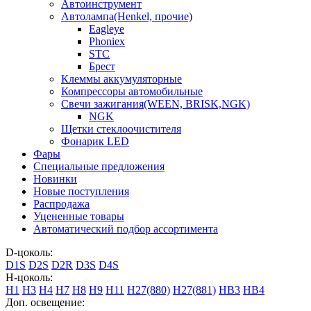
Автоинструмент
Автолампа(Henkel, прочие)
Eagleye
Phoniex
STC
Брест
Клеммы аккумуляторные
Компрессоры автомобильные
Свечи зажигания(WEEN, BRISK,NGK)
NGK
Щетки стеклоочистителя
Фонарик LED
Фары
Специальные предложения
Новинки
Новые поступления
Распродажа
Уцененные товары
Автоматический подбор ассортимента
D-цоколь:
D1S
D2S
D2R
D3S
D4S
H-цоколь:
H1
H3
H4
H7
H8
H9
H11
H27(880)
H27(881)
HB3
HB4
Доп. освещение: