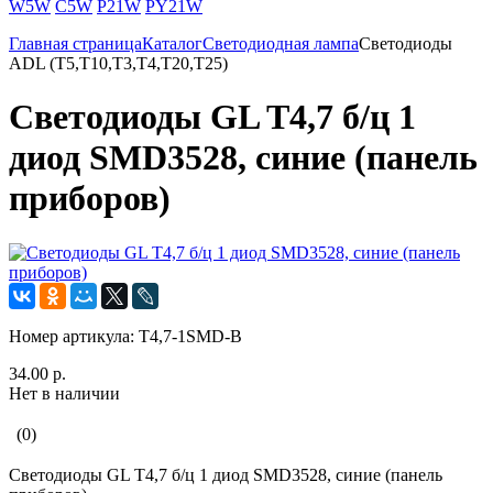
W5W
C5W
P21W
PY21W
Главная страница
Каталог
Светодиодная лампа
Светодиоды
ADL (T5,T10,T3,T4,T20,T25)
Светодиоды GL T4,7 б/ц 1
диод SMD3528, синие (панель
приборов)
Номер артикула:
T4,7-1SMD-B
34.00 р.
Нет в наличии
(0)
Светодиоды GL T4,7 б/ц 1 диод SMD3528, синие (панель