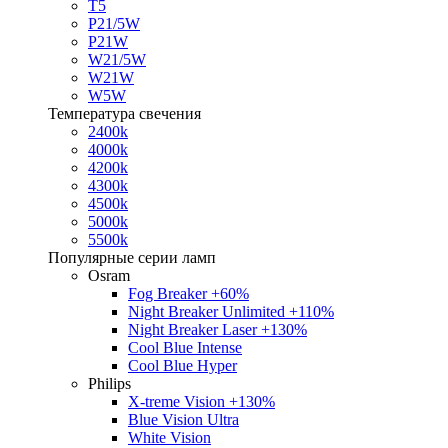
T5
P21/5W
P21W
W21/5W
W21W
W5W
Температура свечения
2400k
4000k
4200k
4300k
4500k
5000k
5500k
Популярные серии ламп
Osram
Fog Breaker +60%
Night Breaker Unlimited +110%
Night Breaker Laser +130%
Cool Blue Intense
Cool Blue Hyper
Philips
X-treme Vision +130%
Blue Vision Ultra
White Vision