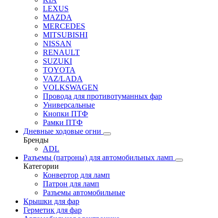
LEXUS
MAZDA
MERCEDES
MITSUBISHI
NISSAN
RENAULT
SUZUKI
TOYOTA
VAZ/LADA
VOLKSWAGEN
Провода для противотуманных фар
Универсальные
Кнопки ПТФ
Рамки ПТФ
Дневные ходовые огни
Бренды
ADL
Разъемы (патроны) для автомобильных ламп
Категории
Конвертор для ламп
Патрон для ламп
Разъемы автомобильные
Крышки для фар
Герметик для фар