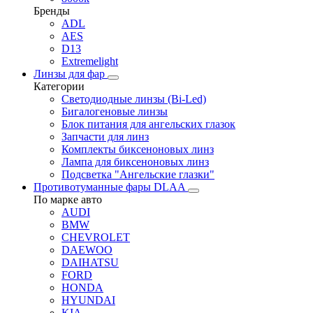
Бренды
ADL
AES
D13
Extremelight
Линзы для фар
Категории
Светодиодные линзы (Bi-Led)
Бигалогеновые линзы
Блок питания для ангельских глазок
Запчасти для линз
Комплекты биксеноновых линз
Лампа для биксеноновых линз
Подсветка "Ангельские глазки"
Противотуманные фары DLAA
По марке авто
AUDI
BMW
CHEVROLET
DAEWOO
DAIHATSU
FORD
HONDA
HYUNDAI
KIA