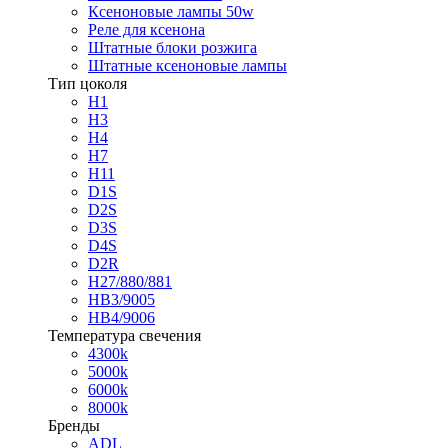
Ксеноновые лампы 50w
Реле для ксенона
Штатные блоки розжига
Штатные ксеноновые лампы
Тип цоколя
H1
H3
H4
H7
H11
D1S
D2S
D3S
D4S
D2R
H27/880/881
HB3/9005
HB4/9006
Температура свечения
4300k
5000k
6000k
8000k
Бренды
ADL