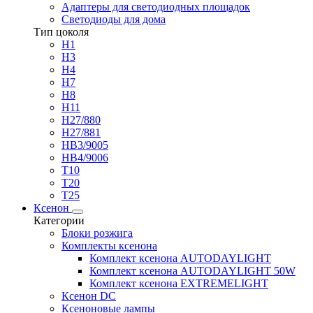
Адаптеры для светодиодных площадок
Светодиоды для дома
Тип цоколя
H1
H3
H4
H7
H8
H11
H27/880
H27/881
HB3/9005
HB4/9006
T10
T20
T25
Ксенон
Категории
Блоки розжига
Комплекты ксенона
Комплект ксенона AUTODAYLIGHT
Комплект ксенона AUTODAYLIGHT 50W
Комплект ксенона EXTREMELIGHT
Ксенон DC
Ксеноновые лампы