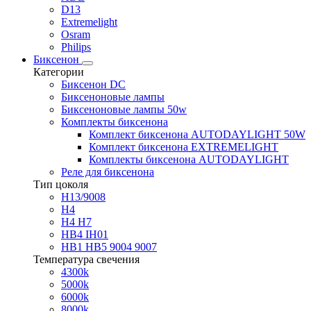
D13
Extremelight
Osram
Philips
Биксенон
Категории
Биксенон DC
Биксеноновые лампы
Биксеноновые лампы 50w
Комплекты биксенона
Комплект биксенона AUTODAYLIGHT 50W
Комплект биксенона EXTREMELIGHT
Комплекты биксенона AUTODAYLIGHT
Реле для биксенона
Тип цоколя
H13/9008
H4
H4 H7
HB4 IH01
HB1 HB5 9004 9007
Температура свечения
4300k
5000k
6000k
8000k