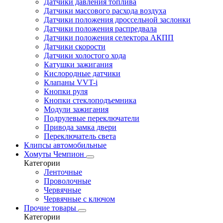
Датчики давления топлива
Датчики массового расхода воздуха
Датчики положения дроссельной заслонки
Датчики положения распредвала
Датчики положения селектора АКПП
Датчики скорости
Датчики холостого хода
Катушки зажигания
Кислородные датчики
Клапаны VVT-i
Кнопки руля
Кнопки стеклоподъемника
Модули зажигания
Подрулевые переключатели
Привода замка двери
Переключатель света
Клипсы автомобильные
Хомуты Чемпион
Категории
Ленточные
Проволочные
Червячные
Червячные с ключом
Прочие товары
Категории