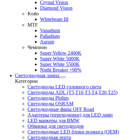
Crystal Vision
Diamond Vision
Koito
Whitebeam III
MTF
Vanadium
Palladium
Aurum
Чемпион
Super Yellow 2400K
Super White 5000K
Super White 5500K
Night Breaker +90%
Светодиодная лампа
Категории
Светодиоды LED головного света
Светодиоды ADL (T5,T10,T3,T4,T20,T25)
Светодиоды Philips
Светодиоды OSRAM
Светодиодные фары OFF Road
Адаптеры (переходники) для LED ламп
LED маркеры для BMW
Обманки для светодиодов
Светодиодные LED блоки розжига (OEM)
Светодиодная лента