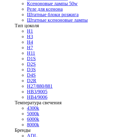
Ксеноновые лампы 50w
Реле для ксенона
Штатные блоки розжига
Штатные ксеноновые лампы
Тип цоколя
H1
H3
H4
H7
H11
D1S
D2S
D3S
D4S
D2R
H27/880/881
HB3/9005
HB4/9006
Температура свечения
4300k
5000k
6000k
8000k
Бренды
ADL