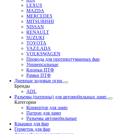
LEXUS
MAZDA
MERCEDES
MITSUBISHI
NISSAN
RENAULT
SUZUKI
TOYOTA
VAZ/LADA
VOLKSWAGEN
Провода для противотуманных фар
Универсальные
Кнопки ПТФ
Рамки ПТФ
Дневные ходовые огни
Бренды
ADL
Разъемы (патроны) для автомобильных ламп
Категории
Конвертор для ламп
Патрон для ламп
Разъемы автомобильные
Крышки для фар
Герметик для фар