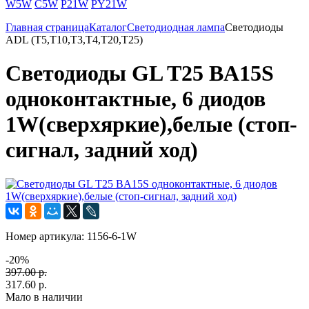
W5W
C5W
P21W
PY21W
Главная страница
Каталог
Светодиодная лампа
Светодиоды
ADL (T5,T10,T3,T4,T20,T25)
Светодиоды GL T25 BA15S
одноконтактные, 6 диодов
1W(сверхяркие),белые (стоп-
сигнал, задний ход)
Номер артикула:
1156-6-1W
-20%
397.00 р.
317.60 р.
Мало в наличии