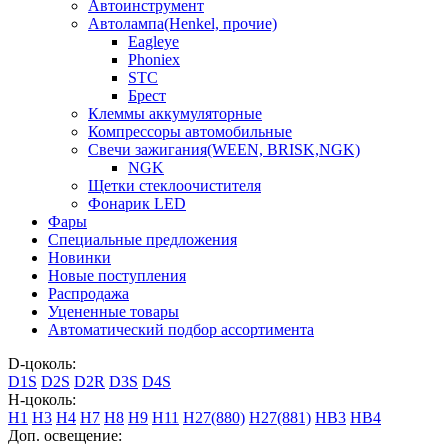
Автоинструмент
Автолампа(Henkel, прочие)
Eagleye
Phoniex
STC
Брест
Клеммы аккумуляторные
Компрессоры автомобильные
Свечи зажигания(WEEN, BRISK,NGK)
NGK
Щетки стеклоочистителя
Фонарик LED
Фары
Специальные предложения
Новинки
Новые поступления
Распродажа
Уцененные товары
Автоматический подбор ассортимента
D-цоколь:
D1S
D2S
D2R
D3S
D4S
H-цоколь:
H1
H3
H4
H7
H8
H9
H11
H27(880)
H27(881)
HB3
HB4
Доп. освещение: