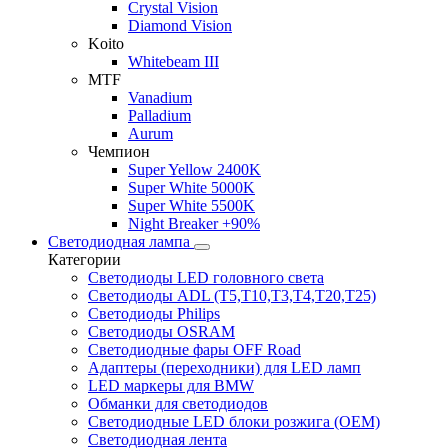
Crystal Vision
Diamond Vision
Koito
Whitebeam III
MTF
Vanadium
Palladium
Aurum
Чемпион
Super Yellow 2400K
Super White 5000K
Super White 5500K
Night Breaker +90%
Светодиодная лампа
Категории
Светодиоды LED головного света
Светодиоды ADL (T5,T10,T3,T4,T20,T25)
Светодиоды Philips
Светодиоды OSRAM
Светодиодные фары OFF Road
Адаптеры (переходники) для LED ламп
LED маркеры для BMW
Обманки для светодиодов
Светодиодные LED блоки розжига (OEM)
Светодиодная лента