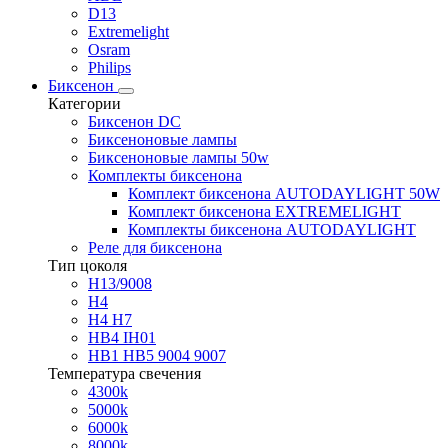
D13
Extremelight
Osram
Philips
Биксенон
Категории
Биксенон DC
Биксеноновые лампы
Биксеноновые лампы 50w
Комплекты биксенона
Комплект биксенона AUTODAYLIGHT 50W
Комплект биксенона EXTREMELIGHT
Комплекты биксенона AUTODAYLIGHT
Реле для биксенона
Тип цоколя
H13/9008
H4
H4 H7
HB4 IH01
HB1 HB5 9004 9007
Температура свечения
4300k
5000k
6000k
8000k