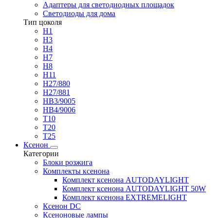
Адаптеры для светодиодных площадок
Светодиоды для дома
Тип цоколя
H1
H3
H4
H7
H8
H11
H27/880
H27/881
HB3/9005
HB4/9006
T10
T20
T25
Ксенон
Категории
Блоки розжига
Комплекты ксенона
Комплект ксенона AUTODAYLIGHT
Комплект ксенона AUTODAYLIGHT 50W
Комплект ксенона EXTREMELIGHT
Ксенон DC
Ксеноновые лампы