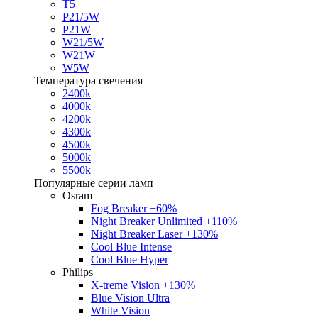
T5
P21/5W
P21W
W21/5W
W21W
W5W
Температура свечения
2400k
4000k
4200k
4300k
4500k
5000k
5500k
Популярные серии ламп
Osram
Fog Breaker +60%
Night Breaker Unlimited +110%
Night Breaker Laser +130%
Cool Blue Intense
Cool Blue Hyper
Philips
X-treme Vision +130%
Blue Vision Ultra
White Vision