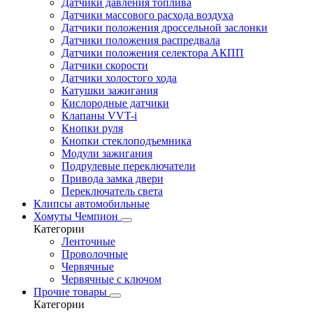
Датчики давления топлива
Датчики массового расхода воздуха
Датчики положения дроссельной заслонки
Датчики положения распредвала
Датчики положения селектора АКПП
Датчики скорости
Датчики холостого хода
Катушки зажигания
Кислородные датчики
Клапаны VVT-i
Кнопки руля
Кнопки стеклоподъемника
Модули зажигания
Подрулевые переключатели
Привода замка двери
Переключатель света
Клипсы автомобильные
Хомуты Чемпион
Категории
Ленточные
Проволочные
Червячные
Червячные с ключом
Прочие товары
Категории