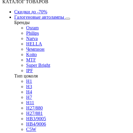
КАТАЛОГ ТОВАРОВ
Скидки
до -70%
Галогеновые автолампы
Бренды
Osram
Philips
Narva
HELLA
Чемпион
Koito
MTF
Super Bright
IPF
Тип цоколя
H1
H3
H4
H7
H11
H27/880
H27/881
HB3/9005
HB4/9006
C5W