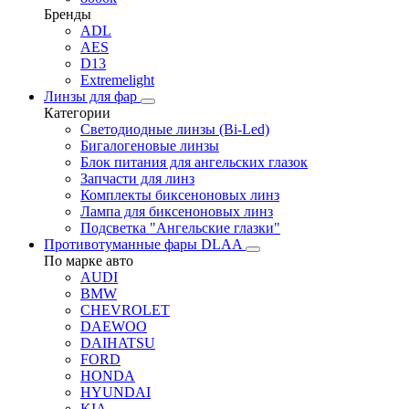
Бренды
ADL
AES
D13
Extremelight
Линзы для фар
Категории
Светодиодные линзы (Bi-Led)
Бигалогеновые линзы
Блок питания для ангельских глазок
Запчасти для линз
Комплекты биксеноновых линз
Лампа для биксеноновых линз
Подсветка "Ангельские глазки"
Противотуманные фары DLAA
По марке авто
AUDI
BMW
CHEVROLET
DAEWOO
DAIHATSU
FORD
HONDA
HYUNDAI
KIA