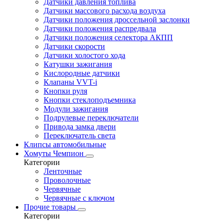
Датчики давления топлива
Датчики массового расхода воздуха
Датчики положения дроссельной заслонки
Датчики положения распредвала
Датчики положения селектора АКПП
Датчики скорости
Датчики холостого хода
Катушки зажигания
Кислородные датчики
Клапаны VVT-i
Кнопки руля
Кнопки стеклоподъемника
Модули зажигания
Подрулевые переключатели
Привода замка двери
Переключатель света
Клипсы автомобильные
Хомуты Чемпион
Категории
Ленточные
Проволочные
Червячные
Червячные с ключом
Прочие товары
Категории