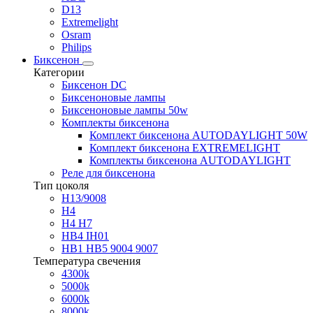
D13
Extremelight
Osram
Philips
Биксенон
Категории
Биксенон DC
Биксеноновые лампы
Биксеноновые лампы 50w
Комплекты биксенона
Комплект биксенона AUTODAYLIGHT 50W
Комплект биксенона EXTREMELIGHT
Комплекты биксенона AUTODAYLIGHT
Реле для биксенона
Тип цоколя
H13/9008
H4
H4 H7
HB4 IH01
HB1 HB5 9004 9007
Температура свечения
4300k
5000k
6000k
8000k