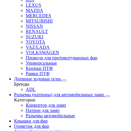
LEXUS
MAZDA
MERCEDES
MITSUBISHI
NISSAN
RENAULT
SUZUKI
TOYOTA
VAZ/LADA
VOLKSWAGEN
Провода для противотуманных фар
Универсальные
Кнопки ПТФ
Рамки ПТФ
Дневные ходовые огни
Бренды
ADL
Разъемы (патроны) для автомобильных ламп
Категории
Конвертор для ламп
Патрон для ламп
Разъемы автомобильные
Крышки для фар
Герметик для фар