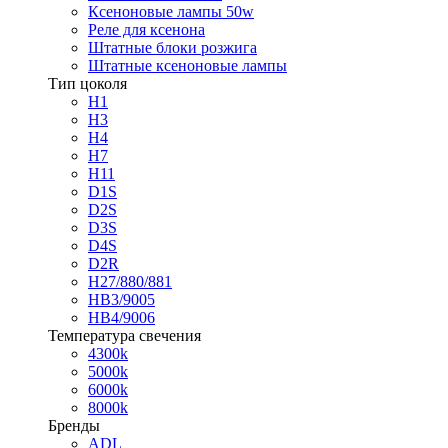
Ксеноновые лампы 50w
Реле для ксенона
Штатные блоки розжига
Штатные ксеноновые лампы
Тип цоколя
H1
H3
H4
H7
H11
D1S
D2S
D3S
D4S
D2R
H27/880/881
HB3/9005
HB4/9006
Температура свечения
4300k
5000k
6000k
8000k
Бренды
ADL