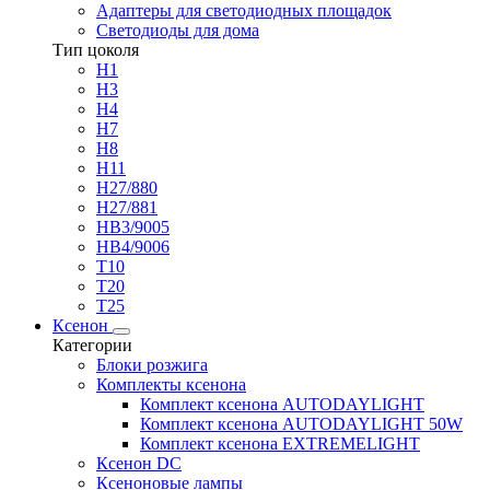
Адаптеры для светодиодных площадок
Светодиоды для дома
Тип цоколя
H1
H3
H4
H7
H8
H11
H27/880
H27/881
HB3/9005
HB4/9006
T10
T20
T25
Ксенон
Категории
Блоки розжига
Комплекты ксенона
Комплект ксенона AUTODAYLIGHT
Комплект ксенона AUTODAYLIGHT 50W
Комплект ксенона EXTREMELIGHT
Ксенон DC
Ксеноновые лампы