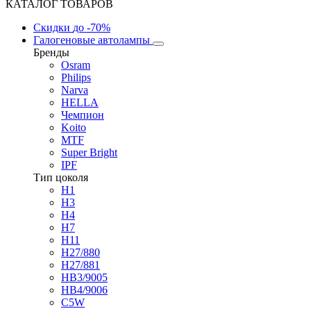
КАТАЛОГ ТОВАРОВ
Скидки
до -70%
Галогеновые автолампы
Бренды
Osram
Philips
Narva
HELLA
Чемпион
Koito
MTF
Super Bright
IPF
Тип цоколя
H1
H3
H4
H7
H11
H27/880
H27/881
HB3/9005
HB4/9006
C5W