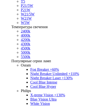
T5
P21/5W
P21W
W21/5W
W21W
W5W
Температура свечения
2400k
4000k
4200k
4300k
4500k
5000k
5500k
Популярные серии ламп
Osram
Fog Breaker +60%
Night Breaker Unlimited +110%
Night Breaker Laser +130%
Cool Blue Intense
Cool Blue Hyper
Philips
X-treme Vision +130%
Blue Vision Ultra
White Vision