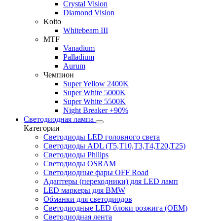
Crystal Vision
Diamond Vision
Koito
Whitebeam III
MTF
Vanadium
Palladium
Aurum
Чемпион
Super Yellow 2400K
Super White 5000K
Super White 5500K
Night Breaker +90%
Светодиодная лампа
Категории
Светодиоды LED головного света
Светодиоды ADL (T5,T10,T3,T4,T20,T25)
Светодиоды Philips
Светодиоды OSRAM
Светодиодные фары OFF Road
Адаптеры (переходники) для LED ламп
LED маркеры для BMW
Обманки для светодиодов
Светодиодные LED блоки розжига (OEM)
Светодиодная лента