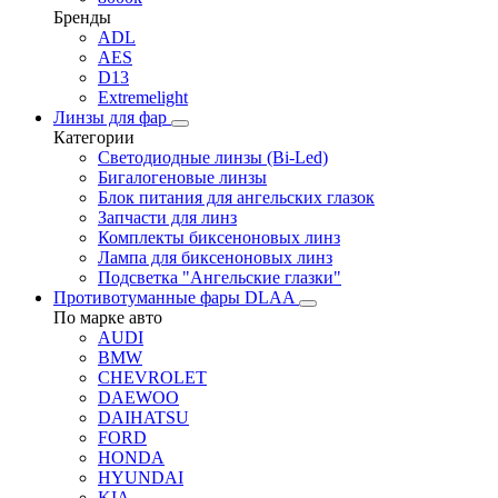
Бренды
ADL
AES
D13
Extremelight
Линзы для фар
Категории
Светодиодные линзы (Bi-Led)
Бигалогеновые линзы
Блок питания для ангельских глазок
Запчасти для линз
Комплекты биксеноновых линз
Лампа для биксеноновых линз
Подсветка "Ангельские глазки"
Противотуманные фары DLAA
По марке авто
AUDI
BMW
CHEVROLET
DAEWOO
DAIHATSU
FORD
HONDA
HYUNDAI
KIA