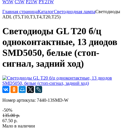
W5W
C5W
P21W
PY21W
Главная страница
Каталог
Светодиодная лампа
Светодиоды
ADL (T5,T10,T3,T4,T20,T25)
Светодиоды GL T20 б/ц
одноконтактные, 13 диодов
SMD5050, белые (стоп-
сигнал, задний ход)
Номер артикула:
7440-13SMD-W
-50%
135.00 р.
67.50 р.
Мало в наличии