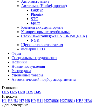
Автоинструмент
Автолампа(Henkel, прочие)
Eagleye
Phoniex
STC
Брест
Клеммы аккумуляторные
Компрессоры автомобильные
Свечи зажигания(WEEN, BRISK,NGK)
NGK
Щетки стеклоочистителя
Фонарик LED
Фары
Специальные предложения
Новинки
Новые поступления
Распродажа
Уцененные товары
Автоматический подбор ассортимента
D-цоколь:
D1S
D2S
D2R
D3S
D4S
H-цоколь:
H1
H3
H4
H7
H8
H9
H11
H27(880)
H27(881)
HB3
HB4
Доп. освещение: