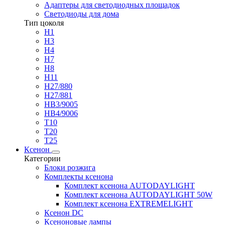
Адаптеры для светодиодных площадок
Светодиоды для дома
Тип цоколя
H1
H3
H4
H7
H8
H11
H27/880
H27/881
HB3/9005
HB4/9006
T10
T20
T25
Ксенон
Категории
Блоки розжига
Комплекты ксенона
Комплект ксенона AUTODAYLIGHT
Комплект ксенона AUTODAYLIGHT 50W
Комплект ксенона EXTREMELIGHT
Ксенон DC
Ксеноновые лампы