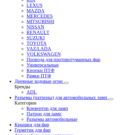
LEXUS
MAZDA
MERCEDES
MITSUBISHI
NISSAN
RENAULT
SUZUKI
TOYOTA
VAZ/LADA
VOLKSWAGEN
Провода для противотуманных фар
Универсальные
Кнопки ПТФ
Рамки ПТФ
Дневные ходовые огни
Бренды
ADL
Разъемы (патроны) для автомобильных ламп
Категории
Конвертор для ламп
Патрон для ламп
Разъемы автомобильные
Крышки для фар
Герметик для фар