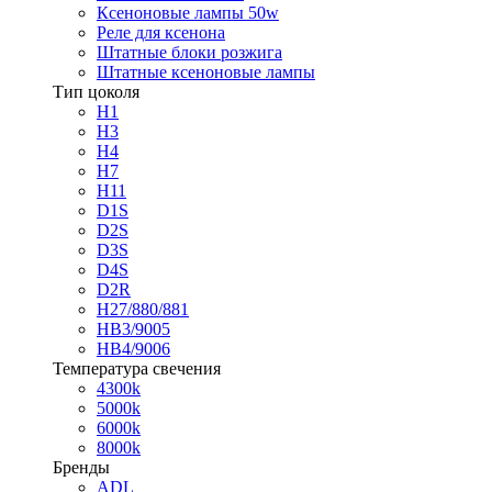
Ксеноновые лампы 50w
Реле для ксенона
Штатные блоки розжига
Штатные ксеноновые лампы
Тип цоколя
H1
H3
H4
H7
H11
D1S
D2S
D3S
D4S
D2R
H27/880/881
HB3/9005
HB4/9006
Температура свечения
4300k
5000k
6000k
8000k
Бренды
ADL