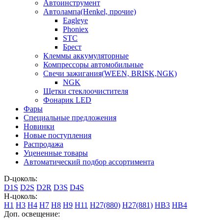
Автоинструмент
Автолампа(Henkel, прочие)
Eagleye
Phoniex
STC
Брест
Клеммы аккумуляторные
Компрессоры автомобильные
Свечи зажигания(WEEN, BRISK,NGK)
NGK
Щетки стеклоочистителя
Фонарик LED
Фары
Специальные предложения
Новинки
Новые поступления
Распродажа
Уцененные товары
Автоматический подбор ассортимента
D-цоколь:
D1S
D2S
D2R
D3S
D4S
H-цоколь:
H1
H3
H4
H7
H8
H9
H11
H27(880)
H27(881)
HB3
HB4
Доп. освещение: