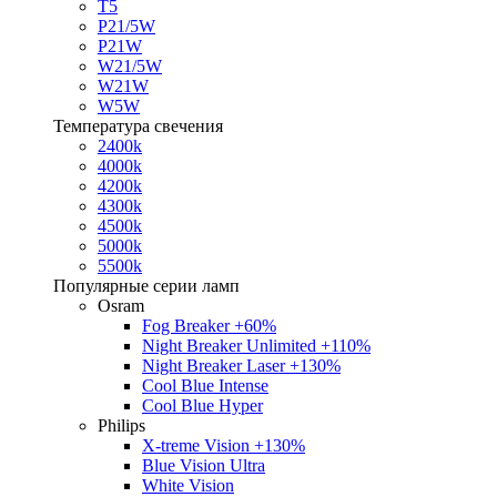
T5
P21/5W
P21W
W21/5W
W21W
W5W
Температура свечения
2400k
4000k
4200k
4300k
4500k
5000k
5500k
Популярные серии ламп
Osram
Fog Breaker +60%
Night Breaker Unlimited +110%
Night Breaker Laser +130%
Cool Blue Intense
Cool Blue Hyper
Philips
X-treme Vision +130%
Blue Vision Ultra
White Vision