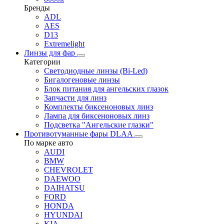
Бренды
ADL
AES
D13
Extremelight
Линзы для фар
Категории
Светодиодные линзы (Bi-Led)
Бигалогеновые линзы
Блок питания для ангельских глазок
Запчасти для линз
Комплекты биксеноновых линз
Лампа для биксеноновых линз
Подсветка "Ангельские глазки"
Противотуманные фары DLAA
По марке авто
AUDI
BMW
CHEVROLET
DAEWOO
DAIHATSU
FORD
HONDA
HYUNDAI
KIA