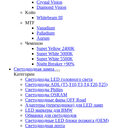
Crystal Vision
Diamond Vision
Koito
Whitebeam III
MTF
Vanadium
Palladium
Aurum
Чемпион
Super Yellow 2400K
Super White 5000K
Super White 5500K
Night Breaker +90%
Светодиодная лампа
Категории
Светодиоды LED головного света
Светодиоды ADL (T5,T10,T3,T4,T20,T25)
Светодиоды Philips
Светодиоды OSRAM
Светодиодные фары OFF Road
Адаптеры (переходники) для LED ламп
LED маркеры для BMW
Обманки для светодиодов
Светодиодные LED блоки розжига (OEM)
Светодиодная лента