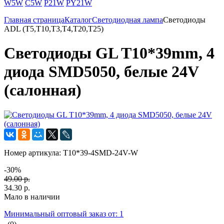
W5W
C5W
P21W
PY21W
Главная страница
Каталог
Светодиодная лампа
Светодиоды
ADL (T5,T10,T3,T4,T20,T25)
Светодиоды GL T10*39mm, 4
диода SMD5050, белые 24V
(салонная)
Номер артикула:
T10*39-4SMD-24V-W
-30%
49.00 р.
34.30 р.
Мало в наличии
Минимальный оптовый заказ от: 1