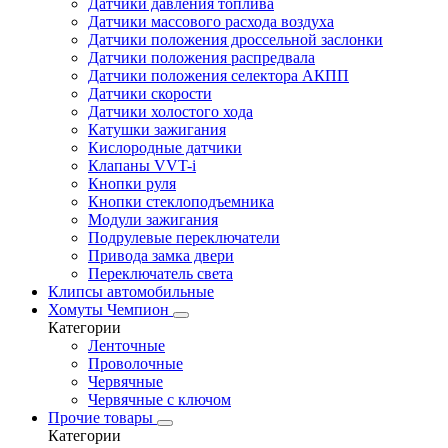
Датчики давления топлива
Датчики массового расхода воздуха
Датчики положения дроссельной заслонки
Датчики положения распредвала
Датчики положения селектора АКПП
Датчики скорости
Датчики холостого хода
Катушки зажигания
Кислородные датчики
Клапаны VVT-i
Кнопки руля
Кнопки стеклоподъемника
Модули зажигания
Подрулевые переключатели
Привода замка двери
Переключатель света
Клипсы автомобильные
Хомуты Чемпион
Категории
Ленточные
Проволочные
Червячные
Червячные с ключом
Прочие товары
Категории