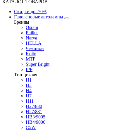
КАТАЛОГ ТОВАРОВ
Скидки
до -70%
Галогеновые автолампы
Бренды
Osram
Philips
Narva
HELLA
Чемпион
Koito
MTF
Super Bright
IPF
Тип цоколя
H1
H3
H4
H7
H11
H27/880
H27/881
HB3/9005
HB4/9006
C5W