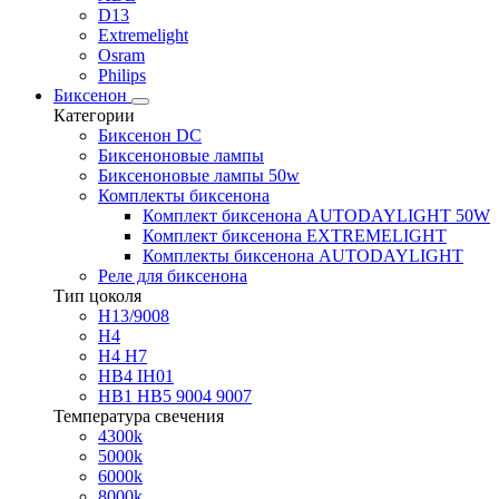
D13
Extremelight
Osram
Philips
Биксенон
Категории
Биксенон DC
Биксеноновые лампы
Биксеноновые лампы 50w
Комплекты биксенона
Комплект биксенона AUTODAYLIGHT 50W
Комплект биксенона EXTREMELIGHT
Комплекты биксенона AUTODAYLIGHT
Реле для биксенона
Тип цоколя
H13/9008
H4
H4 H7
HB4 IH01
HB1 HB5 9004 9007
Температура свечения
4300k
5000k
6000k
8000k