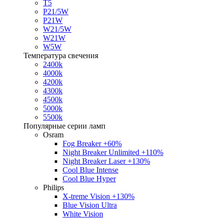
T5
P21/5W
P21W
W21/5W
W21W
W5W
Температура свечения
2400k
4000k
4200k
4300k
4500k
5000k
5500k
Популярные серии ламп
Osram
Fog Breaker +60%
Night Breaker Unlimited +110%
Night Breaker Laser +130%
Cool Blue Intense
Cool Blue Hyper
Philips
X-treme Vision +130%
Blue Vision Ultra
White Vision