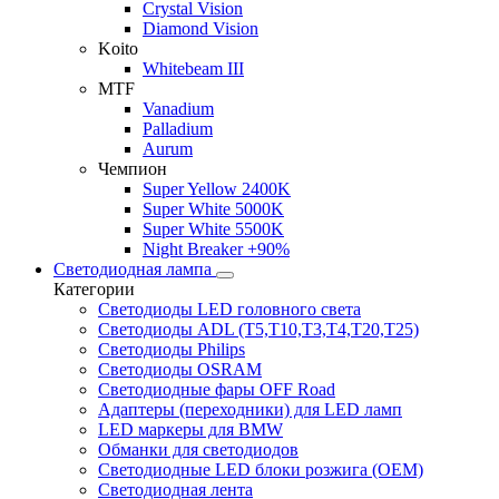
Crystal Vision
Diamond Vision
Koito
Whitebeam III
MTF
Vanadium
Palladium
Aurum
Чемпион
Super Yellow 2400K
Super White 5000K
Super White 5500K
Night Breaker +90%
Светодиодная лампа
Категории
Светодиоды LED головного света
Светодиоды ADL (T5,T10,T3,T4,T20,T25)
Светодиоды Philips
Светодиоды OSRAM
Светодиодные фары OFF Road
Адаптеры (переходники) для LED ламп
LED маркеры для BMW
Обманки для светодиодов
Светодиодные LED блоки розжига (OEM)
Светодиодная лента