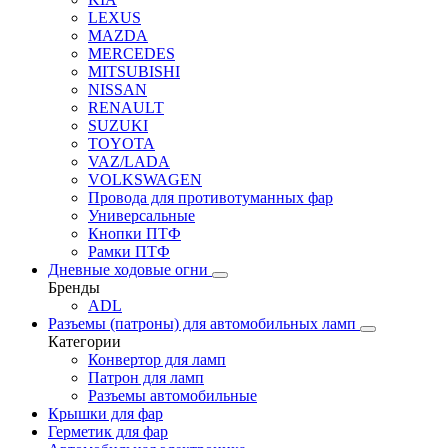
LEXUS
MAZDA
MERCEDES
MITSUBISHI
NISSAN
RENAULT
SUZUKI
TOYOTA
VAZ/LADA
VOLKSWAGEN
Провода для противотуманных фар
Универсальные
Кнопки ПТФ
Рамки ПТФ
Дневные ходовые огни
Бренды
ADL
Разъемы (патроны) для автомобильных ламп
Категории
Конвертор для ламп
Патрон для ламп
Разъемы автомобильные
Крышки для фар
Герметик для фар