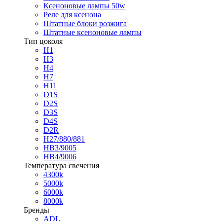
Ксеноновые лампы 50w
Реле для ксенона
Штатные блоки розжига
Штатные ксеноновые лампы
Тип цоколя
H1
H3
H4
H7
H11
D1S
D2S
D3S
D4S
D2R
H27/880/881
HB3/9005
HB4/9006
Температура свечения
4300k
5000k
6000k
8000k
Бренды
ADL