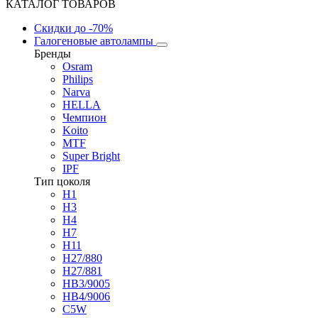
КАТАЛОГ ТОВАРОВ
Скидки
до -70%
Галогеновые автолампы
Бренды
Osram
Philips
Narva
HELLA
Чемпион
Koito
MTF
Super Bright
IPF
Тип цоколя
H1
H3
H4
H7
H11
H27/880
H27/881
HB3/9005
HB4/9006
C5W