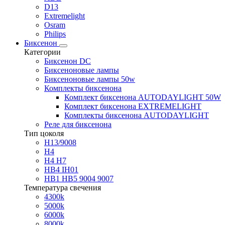
D13
Extremelight
Osram
Philips
Биксенон
Категории
Биксенон DC
Биксеноновые лампы
Биксеноновые лампы 50w
Комплекты биксенона
Комплект биксенона AUTODAYLIGHT 50W
Комплект биксенона EXTREMELIGHT
Комплекты биксенона AUTODAYLIGHT
Реле для биксенона
Тип цоколя
H13/9008
H4
H4 H7
HB4 IH01
HB1 HB5 9004 9007
Температура свечения
4300k
5000k
6000k
8000k