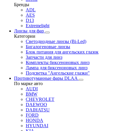
Бренды
ADL
AES
D13
Extremelight
Линзы для фар
Категории
Светодиодные линзы (Bi-Led)
Бигалогеновые линзы
Блок питания для ангельских глазок
Запчасти для линз
Комплекты биксеноновых линз
Лампа для биксеноновых линз
Подсветка "Ангельские глазки"
Противотуманные фары DLAA
По марке авто
AUDI
BMW
CHEVROLET
DAEWOO
DAIHATSU
FORD
HONDA
HYUNDAI
KIA