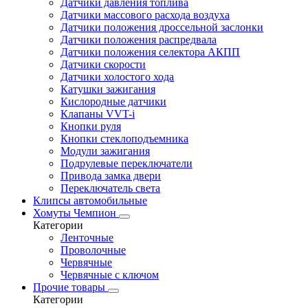
Датчики давления топлива
Датчики массового расхода воздуха
Датчики положения дроссельной заслонки
Датчики положения распредвала
Датчики положения селектора АКПП
Датчики скорости
Датчики холостого хода
Катушки зажигания
Кислородные датчики
Клапаны VVT-i
Кнопки руля
Кнопки стеклоподъемника
Модули зажигания
Подрулевые переключатели
Привода замка двери
Переключатель света
Клипсы автомобильные
Хомуты Чемпион
Категории
Ленточные
Проволочные
Червячные
Червячные с ключом
Прочие товары
Категории