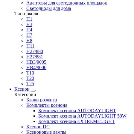
Адаптеры для светодиодных площадок
Светодиоды для дома
Тип цоколя
H1
H3
H4
H7
H8
H11
H27/880
H27/881
HB3/9005
HB4/9006
T10
T20
T25
Ксенон
Категории
Блоки розжига
Комплекты ксенона
Комплект ксенона AUTODAYLIGHT
Комплект ксенона AUTODAYLIGHT 50W
Комплект ксенона EXTREMELIGHT
Ксенон DC
Ксеноновые лампы