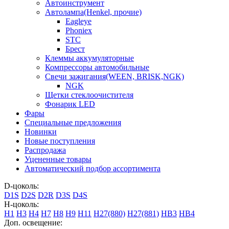
Автоинструмент
Автолампа(Henkel, прочие)
Eagleye
Phoniex
STC
Брест
Клеммы аккумуляторные
Компрессоры автомобильные
Свечи зажигания(WEEN, BRISK,NGK)
NGK
Щетки стеклоочистителя
Фонарик LED
Фары
Специальные предложения
Новинки
Новые поступления
Распродажа
Уцененные товары
Автоматический подбор ассортимента
D-цоколь:
D1S
D2S
D2R
D3S
D4S
H-цоколь:
H1
H3
H4
H7
H8
H9
H11
H27(880)
H27(881)
HB3
HB4
Доп. освещение: