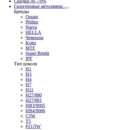
Скидки
до -70%
Галогеновые автолампы
Бренды
Osram
Philips
Narva
HELLA
Чемпион
Koito
MTF
Super Bright
IPF
Тип цоколя
H1
H3
H4
H7
H11
H27/880
H27/881
HB3/9005
HB4/9006
C5W
T5
P21/5W