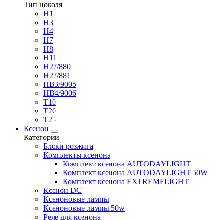
Тип цоколя
H1
H3
H4
H7
H8
H11
H27/880
H27/881
HB3/9005
HB4/9006
T10
T20
T25
Ксенон
Категории
Блоки розжига
Комплекты ксенона
Комплект ксенона AUTODAYLIGHT
Комплект ксенона AUTODAYLIGHT 50W
Комплект ксенона EXTREMELIGHT
Ксенон DC
Ксеноновые лампы
Ксеноновые лампы 50w
Реле для ксенона