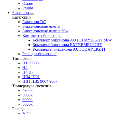
Osram
Philips
Биксенон
Категории
Биксенон DC
Биксеноновые лампы
Биксеноновые лампы 50w
Комплекты биксенона
Комплект биксенона AUTODAYLIGHT 50W
Комплект биксенона EXTREMELIGHT
Комплекты биксенона AUTODAYLIGHT
Реле для биксенона
Тип цоколя
H13/9008
H4
H4 H7
HB4 IH01
HB1 HB5 9004 9007
Температура свечения
4300k
5000k
6000k
8000k
Бренды
ADL