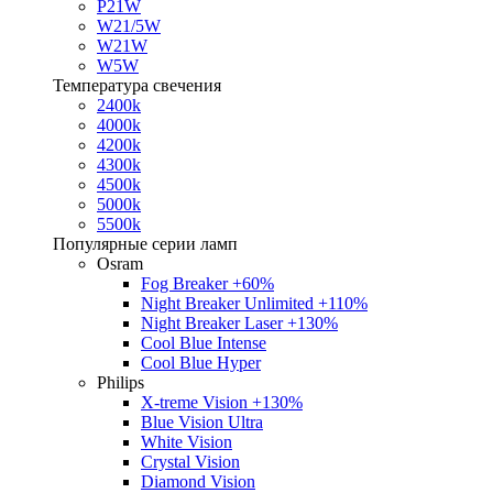
P21W
W21/5W
W21W
W5W
Температура свечения
2400k
4000k
4200k
4300k
4500k
5000k
5500k
Популярные серии ламп
Osram
Fog Breaker +60%
Night Breaker Unlimited +110%
Night Breaker Laser +130%
Cool Blue Intense
Cool Blue Hyper
Philips
X-treme Vision +130%
Blue Vision Ultra
White Vision
Crystal Vision
Diamond Vision