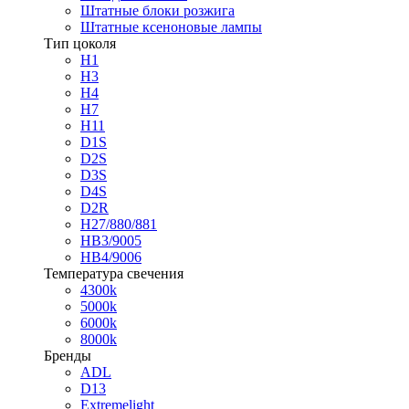
Штатные блоки розжига
Штатные ксеноновые лампы
Тип цоколя
H1
H3
H4
H7
H11
D1S
D2S
D3S
D4S
D2R
H27/880/881
HB3/9005
HB4/9006
Температура свечения
4300k
5000k
6000k
8000k
Бренды
ADL
D13
Extremelight