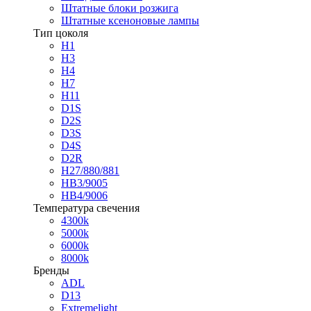
Штатные блоки розжига
Штатные ксеноновые лампы
Тип цоколя
H1
H3
H4
H7
H11
D1S
D2S
D3S
D4S
D2R
H27/880/881
HB3/9005
HB4/9006
Температура свечения
4300k
5000k
6000k
8000k
Бренды
ADL
D13
Extremelight