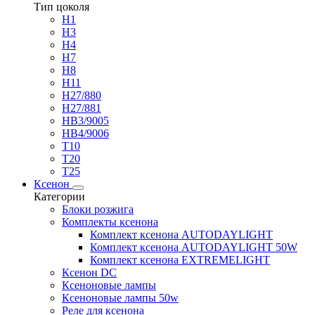
Тип цоколя
H1
H3
H4
H7
H8
H11
H27/880
H27/881
HB3/9005
HB4/9006
T10
T20
T25
Ксенон
Категории
Блоки розжига
Комплекты ксенона
Комплект ксенона AUTODAYLIGHT
Комплект ксенона AUTODAYLIGHT 50W
Комплект ксенона EXTREMELIGHT
Ксенон DC
Ксеноновые лампы
Ксеноновые лампы 50w
Реле для ксенона