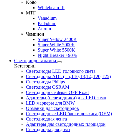
Koito
Whitebeam III
MTF
Vanadium
Palladium
Aurum
Чемпион
Super Yellow 2400K
Super White 5000K
Super White 5500K
Night Breaker +90%
Светодиодная лампа
Категории
Светодиоды LED головного света
Светодиоды ADL (T5,T10,T3,T4,T20,T25)
Светодиоды Philips
Светодиоды OSRAM
Светодиодные фары OFF Road
Адаптеры (переходники) для LED ламп
LED маркеры для BMW
Обманки для светодиодов
Светодиодные LED блоки розжига (OEM)
Светодиодная лента
Адаптеры для светодиодных площадок
Светодиоды для дома