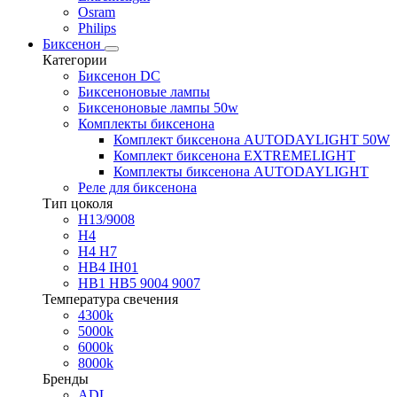
Osram
Philips
Биксенон
Категории
Биксенон DC
Биксеноновые лампы
Биксеноновые лампы 50w
Комплекты биксенона
Комплект биксенона AUTODAYLIGHT 50W
Комплект биксенона EXTREMELIGHT
Комплекты биксенона AUTODAYLIGHT
Реле для биксенона
Тип цоколя
H13/9008
H4
H4 H7
HB4 IH01
HB1 HB5 9004 9007
Температура свечения
4300k
5000k
6000k
8000k
Бренды
ADL