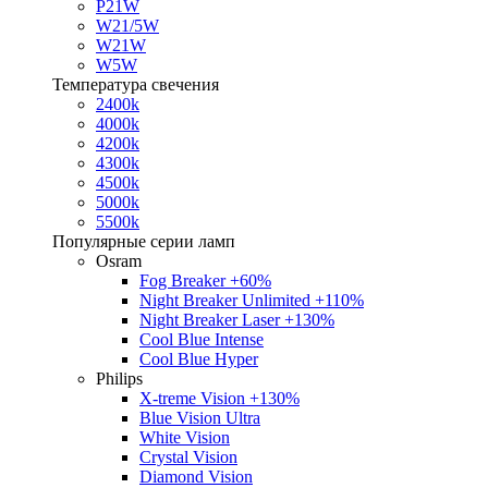
P21W
W21/5W
W21W
W5W
Температура свечения
2400k
4000k
4200k
4300k
4500k
5000k
5500k
Популярные серии ламп
Osram
Fog Breaker +60%
Night Breaker Unlimited +110%
Night Breaker Laser +130%
Cool Blue Intense
Cool Blue Hyper
Philips
X-treme Vision +130%
Blue Vision Ultra
White Vision
Crystal Vision
Diamond Vision