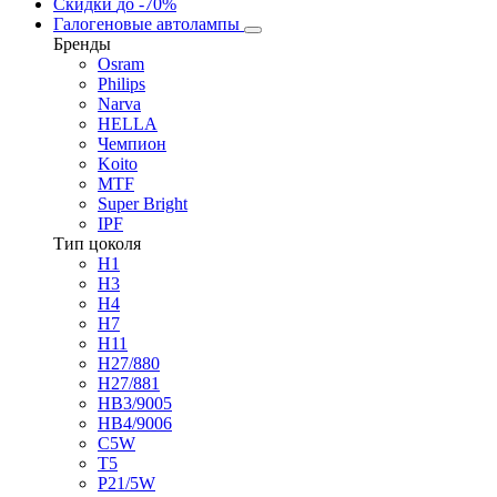
Скидки
до -70%
Галогеновые автолампы
Бренды
Osram
Philips
Narva
HELLA
Чемпион
Koito
MTF
Super Bright
IPF
Тип цоколя
H1
H3
H4
H7
H11
H27/880
H27/881
HB3/9005
HB4/9006
C5W
T5
P21/5W