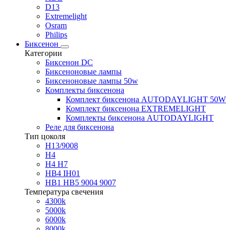
D13
Extremelight
Osram
Philips
Биксенон
Категории
Биксенон DC
Биксеноновые лампы
Биксеноновые лампы 50w
Комплекты биксенона
Комплект биксенона AUTODAYLIGHT 50W
Комплект биксенона EXTREMELIGHT
Комплекты биксенона AUTODAYLIGHT
Реле для биксенона
Тип цоколя
H13/9008
H4
H4 H7
HB4 IH01
HB1 HB5 9004 9007
Температура свечения
4300k
5000k
6000k
8000k