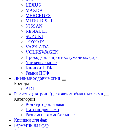
LEXUS
MAZDA
MERCEDES
MITSUBISHI
NISSAN
RENAULT
SUZUKI
TOYOTA
VAZ/LADA
VOLKSWAGEN
Провода для противотуманных фар
Универсальные
Кнопки ПТФ
Рамки ПТФ
Дневные ходовые огни
Бренды
ADL
Разъемы (патроны) для автомобильных ламп
Категории
Конвертор для ламп
Патрон для ламп
Разъемы автомобильные
Крышки для фар
Герметик для фар