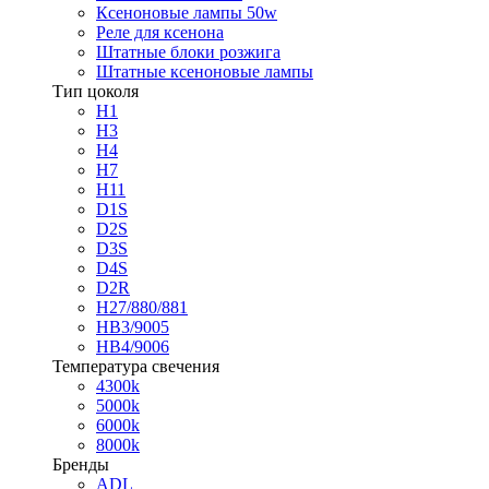
Ксеноновые лампы 50w
Реле для ксенона
Штатные блоки розжига
Штатные ксеноновые лампы
Тип цоколя
H1
H3
H4
H7
H11
D1S
D2S
D3S
D4S
D2R
H27/880/881
HB3/9005
HB4/9006
Температура свечения
4300k
5000k
6000k
8000k
Бренды
ADL