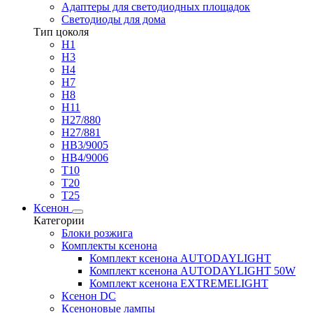
Адаптеры для светодиодных площадок
Светодиоды для дома
Тип цоколя
H1
H3
H4
H7
H8
H11
H27/880
H27/881
HB3/9005
HB4/9006
T10
T20
T25
Ксенон
Категории
Блоки розжига
Комплекты ксенона
Комплект ксенона AUTODAYLIGHT
Комплект ксенона AUTODAYLIGHT 50W
Комплект ксенона EXTREMELIGHT
Ксенон DC
Ксеноновые лампы