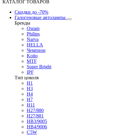
КАТАЛОГ ТОВАРОВ
Скидки
до -70%
Галогеновые автолампы
Бренды
Osram
Philips
Narva
HELLA
Чемпион
Koito
MTF
Super Bright
IPF
Тип цоколя
H1
H3
H4
H7
H11
H27/880
H27/881
HB3/9005
HB4/9006
C5W