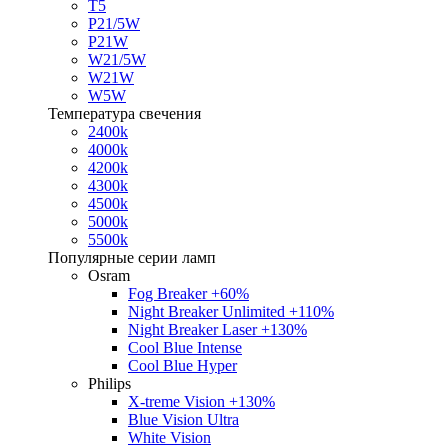
T5
P21/5W
P21W
W21/5W
W21W
W5W
Температура свечения
2400k
4000k
4200k
4300k
4500k
5000k
5500k
Популярные серии ламп
Osram
Fog Breaker +60%
Night Breaker Unlimited +110%
Night Breaker Laser +130%
Cool Blue Intense
Cool Blue Hyper
Philips
X-treme Vision +130%
Blue Vision Ultra
White Vision