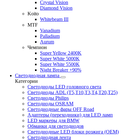
Crystal Vision
Diamond Vision
Koito
Whitebeam III
MTF
Vanadium
Palladium
Aurum
Чемпион
Super Yellow 2400K
Super White 5000K
Super White 5500K
Night Breaker +90%
Светодиодная лампа
Категории
Светодиоды LED головного света
Светодиоды ADL (T5,T10,T3,T4,T20,T25)
Светодиоды Philips
Светодиоды OSRAM
Светодиодные фары OFF Road
Адаптеры (переходники) для LED ламп
LED маркеры для BMW
Обманки для светодиодов
Светодиодные LED блоки розжига (OEM)
Светодиодная лента