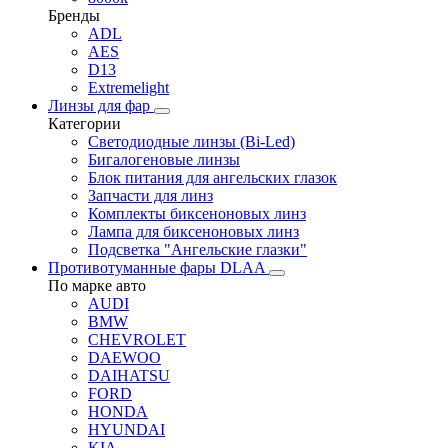
Бренды
ADL
AES
D13
Extremelight
Линзы для фар
Категории
Светодиодные линзы (Bi-Led)
Бигалогеновые линзы
Блок питания для ангельских глазок
Запчасти для линз
Комплекты биксеноновых линз
Лампа для биксеноновых линз
Подсветка "Ангельские глазки"
Противотуманные фары DLAA
По марке авто
AUDI
BMW
CHEVROLET
DAEWOO
DAIHATSU
FORD
HONDA
HYUNDAI
KIA