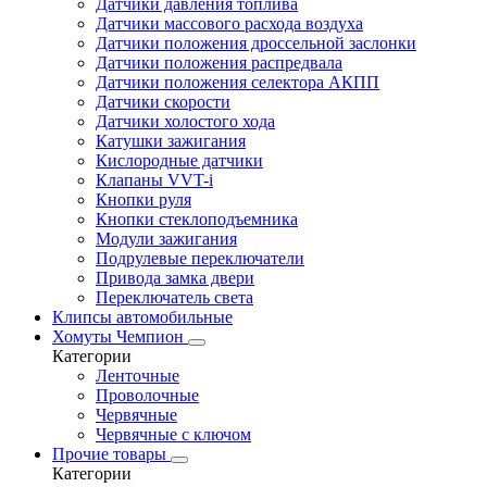
Датчики давления топлива
Датчики массового расхода воздуха
Датчики положения дроссельной заслонки
Датчики положения распредвала
Датчики положения селектора АКПП
Датчики скорости
Датчики холостого хода
Катушки зажигания
Кислородные датчики
Клапаны VVT-i
Кнопки руля
Кнопки стеклоподъемника
Модули зажигания
Подрулевые переключатели
Привода замка двери
Переключатель света
Клипсы автомобильные
Хомуты Чемпион
Категории
Ленточные
Проволочные
Червячные
Червячные с ключом
Прочие товары
Категории