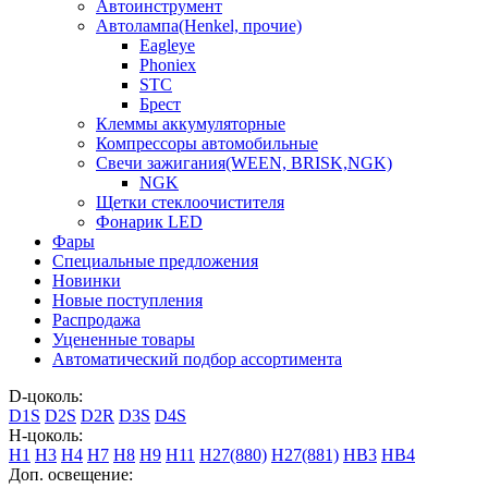
Автоинструмент
Автолампа(Henkel, прочие)
Eagleye
Phoniex
STC
Брест
Клеммы аккумуляторные
Компрессоры автомобильные
Свечи зажигания(WEEN, BRISK,NGK)
NGK
Щетки стеклоочистителя
Фонарик LED
Фары
Специальные предложения
Новинки
Новые поступления
Распродажа
Уцененные товары
Автоматический подбор ассортимента
D-цоколь:
D1S
D2S
D2R
D3S
D4S
H-цоколь:
H1
H3
H4
H7
H8
H9
H11
H27(880)
H27(881)
HB3
HB4
Доп. освещение: