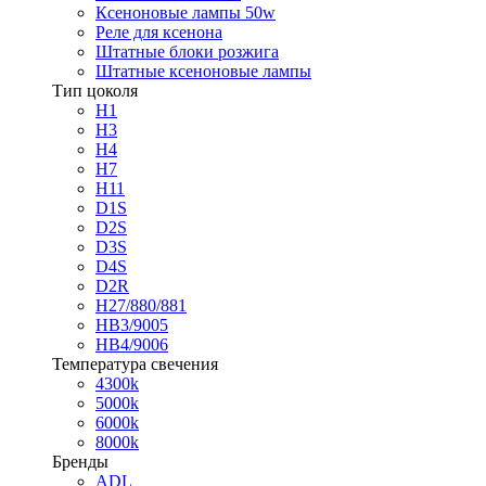
Ксеноновые лампы 50w
Реле для ксенона
Штатные блоки розжига
Штатные ксеноновые лампы
Тип цоколя
H1
H3
H4
H7
H11
D1S
D2S
D3S
D4S
D2R
H27/880/881
HB3/9005
HB4/9006
Температура свечения
4300k
5000k
6000k
8000k
Бренды
ADL