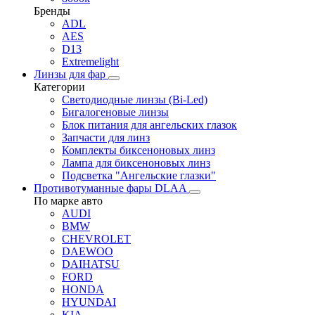
Бренды
ADL
AES
D13
Extremelight
Линзы для фар
Категории
Светодиодные линзы (Bi-Led)
Бигалогеновые линзы
Блок питания для ангельских глазок
Запчасти для линз
Комплекты биксеноновых линз
Лампа для биксеноновых линз
Подсветка "Ангельские глазки"
Противотуманные фары DLAA
По марке авто
AUDI
BMW
CHEVROLET
DAEWOO
DAIHATSU
FORD
HONDA
HYUNDAI
KIA