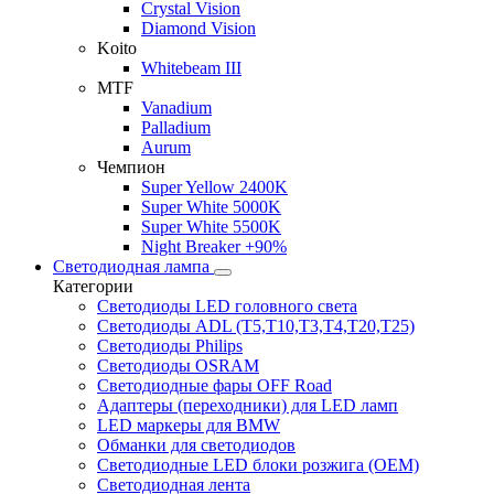
Crystal Vision
Diamond Vision
Koito
Whitebeam III
MTF
Vanadium
Palladium
Aurum
Чемпион
Super Yellow 2400K
Super White 5000K
Super White 5500K
Night Breaker +90%
Светодиодная лампа
Категории
Светодиоды LED головного света
Светодиоды ADL (T5,T10,T3,T4,T20,T25)
Светодиоды Philips
Светодиоды OSRAM
Светодиодные фары OFF Road
Адаптеры (переходники) для LED ламп
LED маркеры для BMW
Обманки для светодиодов
Светодиодные LED блоки розжига (OEM)
Светодиодная лента