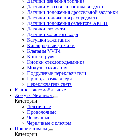
Датчики давления топлива
Датчики массового расхода воздуха
Датчики положения дроссельной заслонки
Датчики положения распредвала
Датчики положения селектора АКПП
Датчики скорости
Датчики холостого хода
Катушки зажигания
Кислородные датчики
Клапаны VVT-i
Кнопки руля
Кнопки стеклоподъемника
Модули зажигания
Подрулевые переключатели
Привода замка двери
Переключатель света
Клипсы автомобильные
Хомуты Чемпион
Категории
Ленточные
Проволочные
Червячные
Червячные с ключом
Прочие товары
Категории