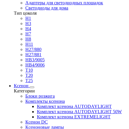
Адаптеры для светодиодных площадок
Светодиоды для дома
Тип цоколя
H1
H3
H4
H7
H8
H11
H27/880
H27/881
HB3/9005
HB4/9006
T10
T20
T25
Ксенон
Категории
Блоки розжига
Комплекты ксенона
Комплект ксенона AUTODAYLIGHT
Комплект ксенона AUTODAYLIGHT 50W
Комплект ксенона EXTREMELIGHT
Ксенон DC
Ксеноновые лампы