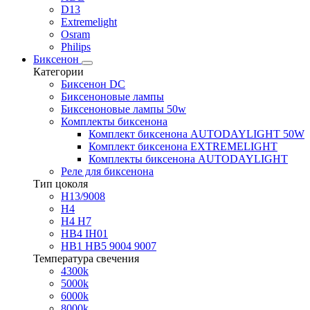
D13
Extremelight
Osram
Philips
Биксенон
Категории
Биксенон DC
Биксеноновые лампы
Биксеноновые лампы 50w
Комплекты биксенона
Комплект биксенона AUTODAYLIGHT 50W
Комплект биксенона EXTREMELIGHT
Комплекты биксенона AUTODAYLIGHT
Реле для биксенона
Тип цоколя
H13/9008
H4
H4 H7
HB4 IH01
HB1 HB5 9004 9007
Температура свечения
4300k
5000k
6000k
8000k