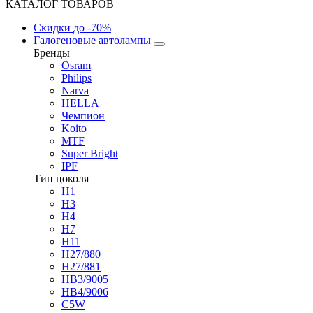
КАТАЛОГ ТОВАРОВ
Скидки
до -70%
Галогеновые автолампы
Бренды
Osram
Philips
Narva
HELLA
Чемпион
Koito
MTF
Super Bright
IPF
Тип цоколя
H1
H3
H4
H7
H11
H27/880
H27/881
HB3/9005
HB4/9006
C5W