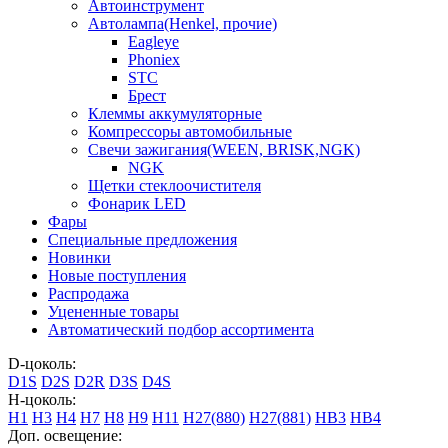
Автоинструмент
Автолампа(Henkel, прочие)
Eagleye
Phoniex
STC
Брест
Клеммы аккумуляторные
Компрессоры автомобильные
Свечи зажигания(WEEN, BRISK,NGK)
NGK
Щетки стеклоочистителя
Фонарик LED
Фары
Специальные предложения
Новинки
Новые поступления
Распродажа
Уцененные товары
Автоматический подбор ассортимента
D-цоколь:
D1S
D2S
D2R
D3S
D4S
H-цоколь:
H1
H3
H4
H7
H8
H9
H11
H27(880)
H27(881)
HB3
HB4
Доп. освещение: