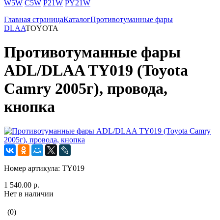
W5W
C5W
P21W
PY21W
Главная страница
Каталог
Противотуманные фары
DLAA
TOYOTA
Противотуманные фары
ADL/DLAA TY019 (Toyota
Camry 2005г), провода,
кнопка
Номер артикула:
TY019
1 540.00 р.
Нет в наличии
(0)