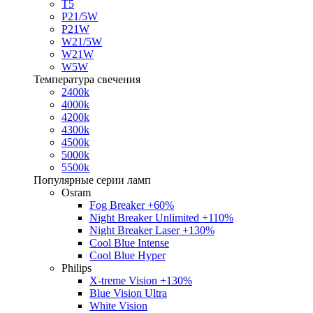
T5
P21/5W
P21W
W21/5W
W21W
W5W
Температура свечения
2400k
4000k
4200k
4300k
4500k
5000k
5500k
Популярные серии ламп
Osram
Fog Breaker +60%
Night Breaker Unlimited +110%
Night Breaker Laser +130%
Cool Blue Intense
Cool Blue Hyper
Philips
X-treme Vision +130%
Blue Vision Ultra
White Vision