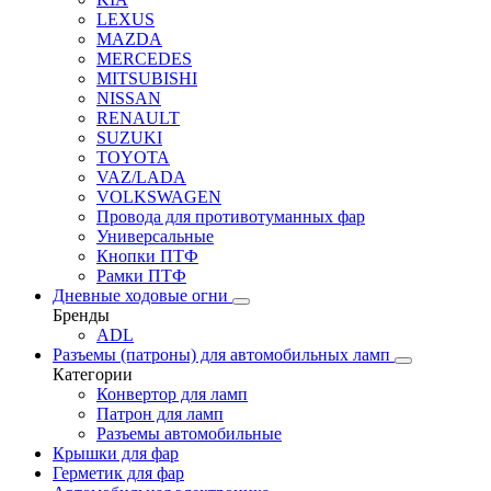
LEXUS
MAZDA
MERCEDES
MITSUBISHI
NISSAN
RENAULT
SUZUKI
TOYOTA
VAZ/LADA
VOLKSWAGEN
Провода для противотуманных фар
Универсальные
Кнопки ПТФ
Рамки ПТФ
Дневные ходовые огни
Бренды
ADL
Разъемы (патроны) для автомобильных ламп
Категории
Конвертор для ламп
Патрон для ламп
Разъемы автомобильные
Крышки для фар
Герметик для фар