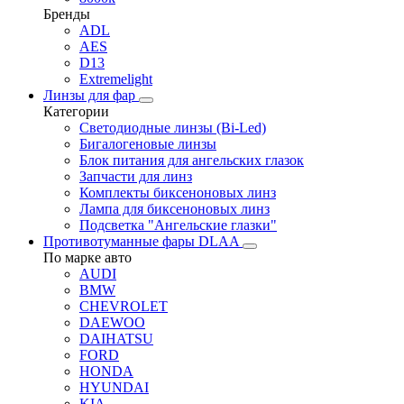
Бренды
ADL
AES
D13
Extremelight
Линзы для фар
Категории
Светодиодные линзы (Bi-Led)
Бигалогеновые линзы
Блок питания для ангельских глазок
Запчасти для линз
Комплекты биксеноновых линз
Лампа для биксеноновых линз
Подсветка "Ангельские глазки"
Противотуманные фары DLAA
По марке авто
AUDI
BMW
CHEVROLET
DAEWOO
DAIHATSU
FORD
HONDA
HYUNDAI
KIA