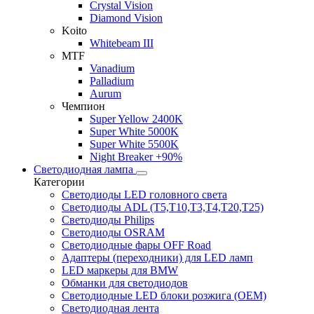
Crystal Vision
Diamond Vision
Koito
Whitebeam III
MTF
Vanadium
Palladium
Aurum
Чемпион
Super Yellow 2400K
Super White 5000K
Super White 5500K
Night Breaker +90%
Светодиодная лампа
Категории
Светодиоды LED головного света
Светодиоды ADL (T5,T10,T3,T4,T20,T25)
Светодиоды Philips
Светодиоды OSRAM
Светодиодные фары OFF Road
Адаптеры (переходники) для LED ламп
LED маркеры для BMW
Обманки для светодиодов
Светодиодные LED блоки розжига (OEM)
Светодиодная лента