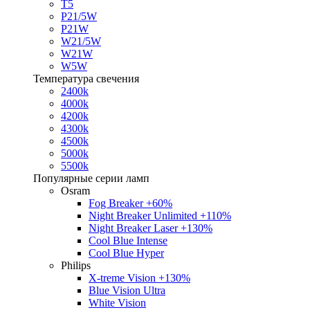
T5
P21/5W
P21W
W21/5W
W21W
W5W
Температура свечения
2400k
4000k
4200k
4300k
4500k
5000k
5500k
Популярные серии ламп
Osram
Fog Breaker +60%
Night Breaker Unlimited +110%
Night Breaker Laser +130%
Cool Blue Intense
Cool Blue Hyper
Philips
X-treme Vision +130%
Blue Vision Ultra
White Vision