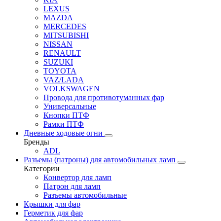
LEXUS
MAZDA
MERCEDES
MITSUBISHI
NISSAN
RENAULT
SUZUKI
TOYOTA
VAZ/LADA
VOLKSWAGEN
Провода для противотуманных фар
Универсальные
Кнопки ПТФ
Рамки ПТФ
Дневные ходовые огни
Бренды
ADL
Разъемы (патроны) для автомобильных ламп
Категории
Конвертор для ламп
Патрон для ламп
Разъемы автомобильные
Крышки для фар
Герметик для фар