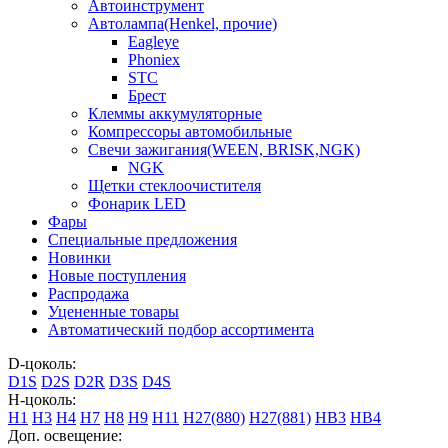
Автоинструмент
Автолампа(Henkel, прочие)
Eagleye
Phoniex
STC
Брест
Клеммы аккумуляторные
Компрессоры автомобильные
Свечи зажигания(WEEN, BRISK,NGK)
NGK
Щетки стеклоочистителя
Фонарик LED
Фары
Специальные предложения
Новинки
Новые поступления
Распродажа
Уцененные товары
Автоматический подбор ассортимента
D-цоколь:
D1S
D2S
D2R
D3S
D4S
H-цоколь:
H1
H3
H4
H7
H8
H9
H11
H27(880)
H27(881)
HB3
HB4
Доп. освещение: