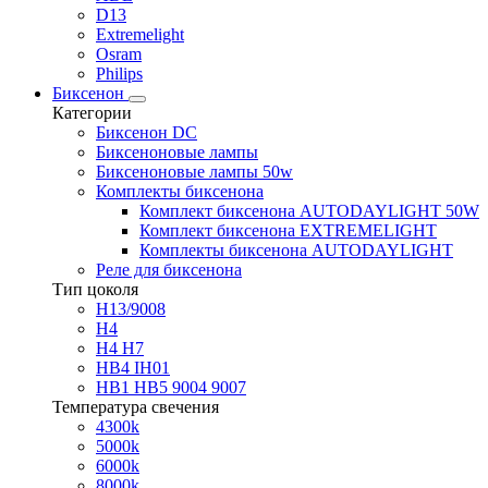
D13
Extremelight
Osram
Philips
Биксенон
Категории
Биксенон DC
Биксеноновые лампы
Биксеноновые лампы 50w
Комплекты биксенона
Комплект биксенона AUTODAYLIGHT 50W
Комплект биксенона EXTREMELIGHT
Комплекты биксенона AUTODAYLIGHT
Реле для биксенона
Тип цоколя
H13/9008
H4
H4 H7
HB4 IH01
HB1 HB5 9004 9007
Температура свечения
4300k
5000k
6000k
8000k