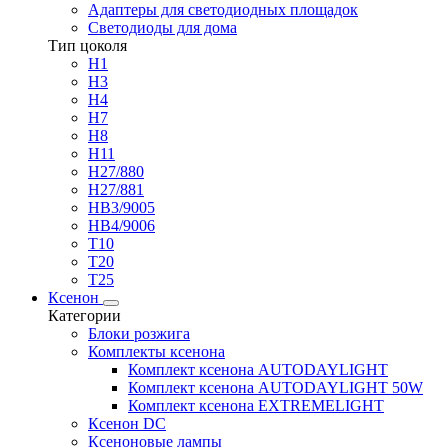
Адаптеры для светодиодных площадок
Светодиоды для дома
Тип цоколя
H1
H3
H4
H7
H8
H11
H27/880
H27/881
HB3/9005
HB4/9006
T10
T20
T25
Ксенон
Категории
Блоки розжига
Комплекты ксенона
Комплект ксенона AUTODAYLIGHT
Комплект ксенона AUTODAYLIGHT 50W
Комплект ксенона EXTREMELIGHT
Ксенон DC
Ксеноновые лампы