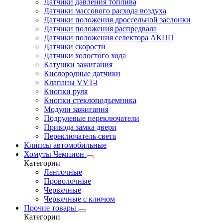
Датчики давления топлива
Датчики массового расхода воздуха
Датчики положения дроссельной заслонки
Датчики положения распредвала
Датчики положения селектора АКПП
Датчики скорости
Датчики холостого хода
Катушки зажигания
Кислородные датчики
Клапаны VVT-i
Кнопки руля
Кнопки стеклоподъемника
Модули зажигания
Подрулевые переключатели
Привода замка двери
Переключатель света
Клипсы автомобильные
Хомуты Чемпион
Категории
Ленточные
Проволочные
Червячные
Червячные с ключом
Прочие товары
Категории