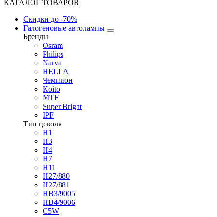
КАТАЛОГ ТОВАРОВ
Скидки
до -70%
Галогеновые автолампы
Бренды
Osram
Philips
Narva
HELLA
Чемпион
Koito
MTF
Super Bright
IPF
Тип цоколя
H1
H3
H4
H7
H11
H27/880
H27/881
HB3/9005
HB4/9006
C5W