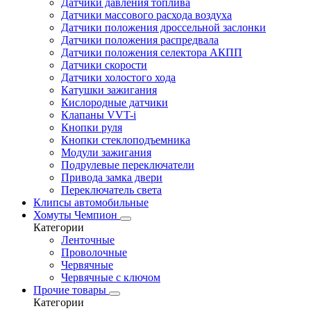
Датчики давления топлива
Датчики массового расхода воздуха
Датчики положения дроссельной заслонки
Датчики положения распредвала
Датчики положения селектора АКПП
Датчики скорости
Датчики холостого хода
Катушки зажигания
Кислородные датчики
Клапаны VVT-i
Кнопки руля
Кнопки стеклоподъемника
Модули зажигания
Подрулевые переключатели
Привода замка двери
Переключатель света
Клипсы автомобильные
Хомуты Чемпион
Категории
Ленточные
Проволочные
Червячные
Червячные с ключом
Прочие товары
Категории