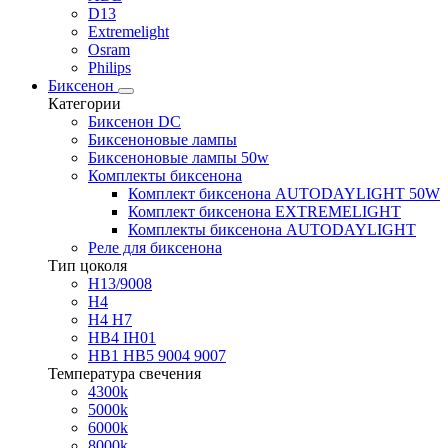
D13
Extremelight
Osram
Philips
Биксенон
Категории
Биксенон DC
Биксеноновые лампы
Биксеноновые лампы 50w
Комплекты биксенона
Комплект биксенона AUTODAYLIGHT 50W
Комплект биксенона EXTREMELIGHT
Комплекты биксенона AUTODAYLIGHT
Реле для биксенона
Тип цоколя
H13/9008
H4
H4 H7
HB4 IH01
HB1 HB5 9004 9007
Температура свечения
4300k
5000k
6000k
8000k