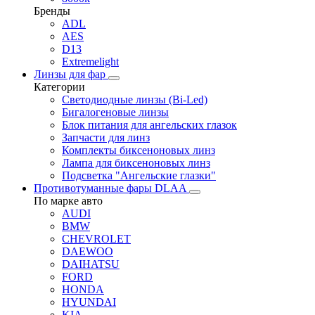
Бренды
ADL
AES
D13
Extremelight
Линзы для фар
Категории
Светодиодные линзы (Bi-Led)
Бигалогеновые линзы
Блок питания для ангельских глазок
Запчасти для линз
Комплекты биксеноновых линз
Лампа для биксеноновых линз
Подсветка "Ангельские глазки"
Противотуманные фары DLAA
По марке авто
AUDI
BMW
CHEVROLET
DAEWOO
DAIHATSU
FORD
HONDA
HYUNDAI
KIA