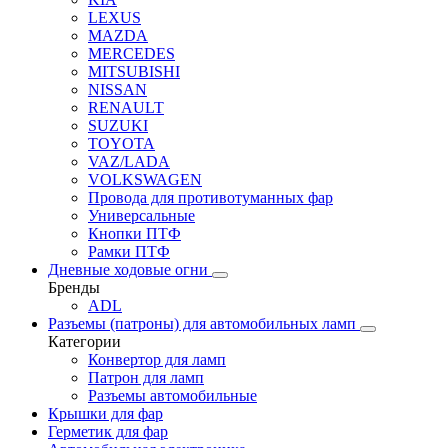
LEXUS
MAZDA
MERCEDES
MITSUBISHI
NISSAN
RENAULT
SUZUKI
TOYOTA
VAZ/LADA
VOLKSWAGEN
Провода для противотуманных фар
Универсальные
Кнопки ПТФ
Рамки ПТФ
Дневные ходовые огни
Бренды
ADL
Разъемы (патроны) для автомобильных ламп
Категории
Конвертор для ламп
Патрон для ламп
Разъемы автомобильные
Крышки для фар
Герметик для фар