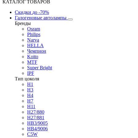
КАТАЛОГ ТОВАРОВ
Скидки
до -70%
Галогеновые автолампы
Бренды
Osram
Philips
Narva
HELLA
Чемпион
Koito
MTF
Super Bright
IPF
Тип цоколя
H1
H3
H4
H7
H11
H27/880
H27/881
HB3/9005
HB4/9006
C5W