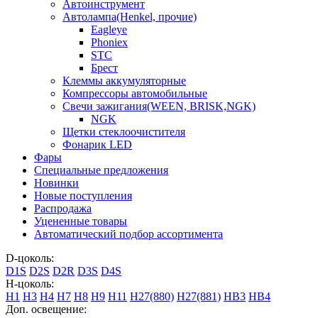
Автоинструмент
Автолампа(Henkel, прочие)
Eagleye
Phoniex
STC
Брест
Клеммы аккумуляторные
Компрессоры автомобильные
Свечи зажигания(WEEN, BRISK,NGK)
NGK
Щетки стеклоочистителя
Фонарик LED
Фары
Специальные предложения
Новинки
Новые поступления
Распродажа
Уцененные товары
Автоматический подбор ассортимента
D-цоколь:
D1S
D2S
D2R
D3S
D4S
H-цоколь:
H1
H3
H4
H7
H8
H9
H11
H27(880)
H27(881)
HB3
HB4
Доп. освещение: