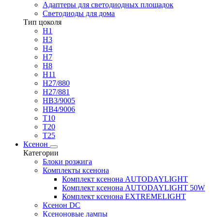
Адаптеры для светодиодных площадок
Светодиоды для дома
Тип цоколя
H1
H3
H4
H7
H8
H11
H27/880
H27/881
HB3/9005
HB4/9006
T10
T20
T25
Ксенон
Категории
Блоки розжига
Комплекты ксенона
Комплект ксенона AUTODAYLIGHT
Комплект ксенона AUTODAYLIGHT 50W
Комплект ксенона EXTREMELIGHT
Ксенон DC
Ксеноновые лампы