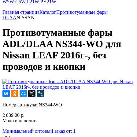
W5W
C5W
P21W
PY21W
Главная страница
Каталог
Противотуманные фары
DLAA
NISSAN
Противотуманные фары
ADL/DLAA NS344-WO для
Nissan LEAF 2016г-, без
проводов и кнопки
Номер артикула:
NS344-WO
2 839.00 р.
Мало в наличии
Минимальный оптовый заказ от: 1