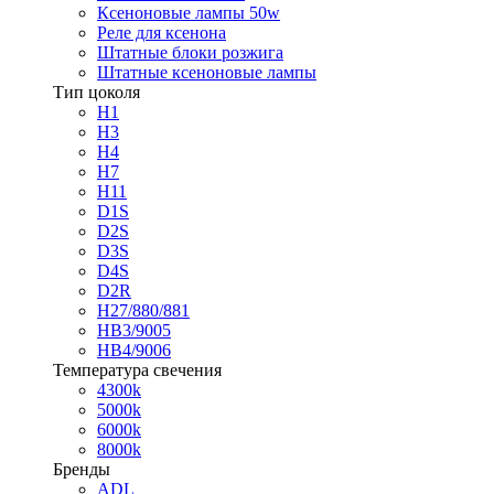
Ксеноновые лампы 50w
Реле для ксенона
Штатные блоки розжига
Штатные ксеноновые лампы
Тип цоколя
H1
H3
H4
H7
H11
D1S
D2S
D3S
D4S
D2R
H27/880/881
HB3/9005
HB4/9006
Температура свечения
4300k
5000k
6000k
8000k
Бренды
ADL