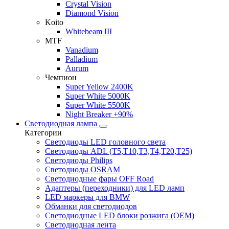
Crystal Vision
Diamond Vision
Koito
Whitebeam III
MTF
Vanadium
Palladium
Aurum
Чемпион
Super Yellow 2400K
Super White 5000K
Super White 5500K
Night Breaker +90%
Светодиодная лампа
Категории
Светодиоды LED головного света
Светодиоды ADL (T5,T10,T3,T4,T20,T25)
Светодиоды Philips
Светодиоды OSRAM
Светодиодные фары OFF Road
Адаптеры (переходники) для LED ламп
LED маркеры для BMW
Обманки для светодиодов
Светодиодные LED блоки розжига (OEM)
Светодиодная лента