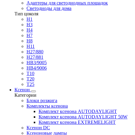
Адаптеры для светодиодных площадок
Светодиоды для дома
Тип цоколя
H1
H3
H4
H7
H8
H11
H27/880
H27/881
HB3/9005
HB4/9006
T10
T20
T25
Ксенон
Категории
Блоки розжига
Комплекты ксенона
Комплект ксенона AUTODAYLIGHT
Комплект ксенона AUTODAYLIGHT 50W
Комплект ксенона EXTREMELIGHT
Ксенон DC
Ксеноновые лампы