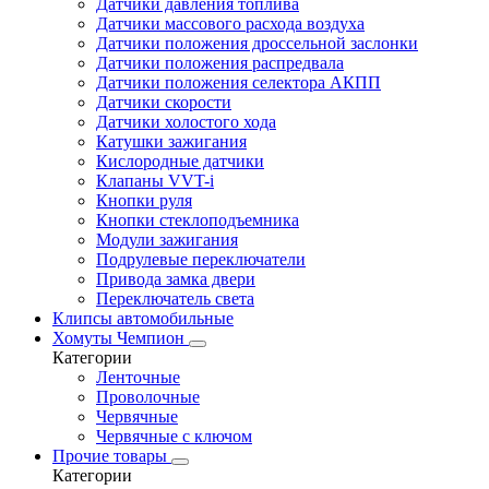
Датчики давления топлива
Датчики массового расхода воздуха
Датчики положения дроссельной заслонки
Датчики положения распредвала
Датчики положения селектора АКПП
Датчики скорости
Датчики холостого хода
Катушки зажигания
Кислородные датчики
Клапаны VVT-i
Кнопки руля
Кнопки стеклоподъемника
Модули зажигания
Подрулевые переключатели
Привода замка двери
Переключатель света
Клипсы автомобильные
Хомуты Чемпион
Категории
Ленточные
Проволочные
Червячные
Червячные с ключом
Прочие товары
Категории