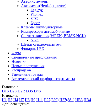
Автоинструмент
Автолампа(Henkel, прочие)
Eagleye
Phoniex
STC
Брест
Клеммы аккумуляторные
Компрессоры автомобильные
Свечи зажигания(WEEN, BRISK,NGK)
NGK
Щетки стеклоочистителя
Фонарик LED
Фары
Специальные предложения
Новинки
Новые поступления
Распродажа
Уцененные товары
Автоматический подбор ассортимента
D-цоколь:
D1S
D2S
D2R
D3S
D4S
H-цоколь:
H1
H3
H4
H7
H8
H9
H11
H27(880)
H27(881)
HB3
HB4
Доп. освещение: