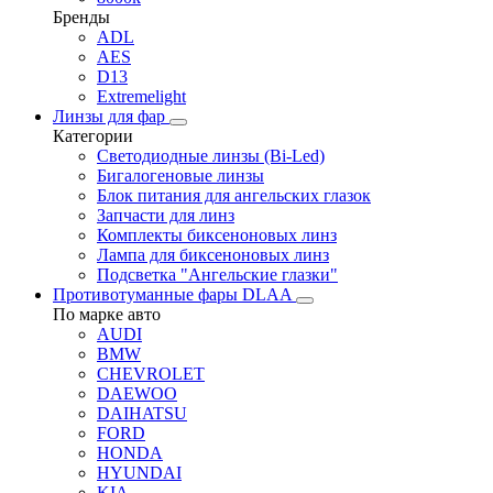
Бренды
ADL
AES
D13
Extremelight
Линзы для фар
Категории
Светодиодные линзы (Bi-Led)
Бигалогеновые линзы
Блок питания для ангельских глазок
Запчасти для линз
Комплекты биксеноновых линз
Лампа для биксеноновых линз
Подсветка "Ангельские глазки"
Противотуманные фары DLAA
По марке авто
AUDI
BMW
CHEVROLET
DAEWOO
DAIHATSU
FORD
HONDA
HYUNDAI
KIA