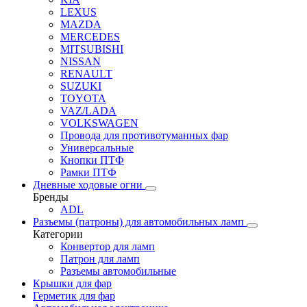
LEXUS
MAZDA
MERCEDES
MITSUBISHI
NISSAN
RENAULT
SUZUKI
TOYOTA
VAZ/LADA
VOLKSWAGEN
Провода для противотуманных фар
Универсальные
Кнопки ПТФ
Рамки ПТФ
Дневные ходовые огни
Бренды
ADL
Разъемы (патроны) для автомобильных ламп
Категории
Конвертор для ламп
Патрон для ламп
Разъемы автомобильные
Крышки для фар
Герметик для фар