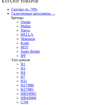
КАТАЛОГ ТОВАРОВ
Скидки
до -70%
Галогеновые автолампы
Бренды
Osram
Philips
Narva
HELLA
Чемпион
Koito
MTF
Super Bright
IPF
Тип цоколя
H1
H3
H4
H7
H11
H27/880
H27/881
HB3/9005
HB4/9006
C5W