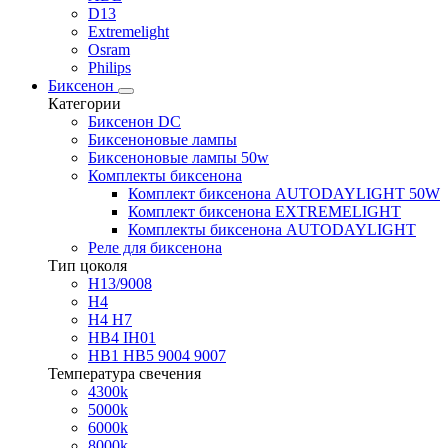
D13
Extremelight
Osram
Philips
Биксенон
Категории
Биксенон DC
Биксеноновые лампы
Биксеноновые лампы 50w
Комплекты биксенона
Комплект биксенона AUTODAYLIGHT 50W
Комплект биксенона EXTREMELIGHT
Комплекты биксенона AUTODAYLIGHT
Реле для биксенона
Тип цоколя
H13/9008
H4
H4 H7
HB4 IH01
HB1 HB5 9004 9007
Температура свечения
4300k
5000k
6000k
8000k