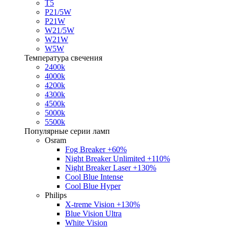
T5
P21/5W
P21W
W21/5W
W21W
W5W
Температура свечения
2400k
4000k
4200k
4300k
4500k
5000k
5500k
Популярные серии ламп
Osram
Fog Breaker +60%
Night Breaker Unlimited +110%
Night Breaker Laser +130%
Cool Blue Intense
Cool Blue Hyper
Philips
X-treme Vision +130%
Blue Vision Ultra
White Vision