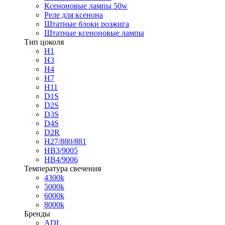
Ксеноновые лампы 50w
Реле для ксенона
Штатные блоки розжига
Штатные ксеноновые лампы
Тип цоколя
H1
H3
H4
H7
H11
D1S
D2S
D3S
D4S
D2R
H27/880/881
HB3/9005
HB4/9006
Температура свечения
4300k
5000k
6000k
8000k
Бренды
ADL