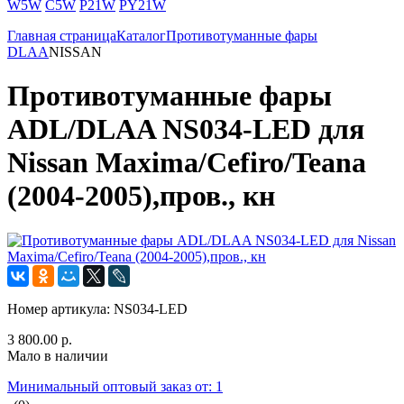
W5W
C5W
P21W
PY21W
Главная страница
Каталог
Противотуманные фары
DLAA
NISSAN
Противотуманные фары
ADL/DLAA NS034-LED для
Nissan Maxima/Cefiro/Teana
(2004-2005),пров., кн
Номер артикула:
NS034-LED
3 800.00 р.
Мало в наличии
Минимальный оптовый заказ от: 1