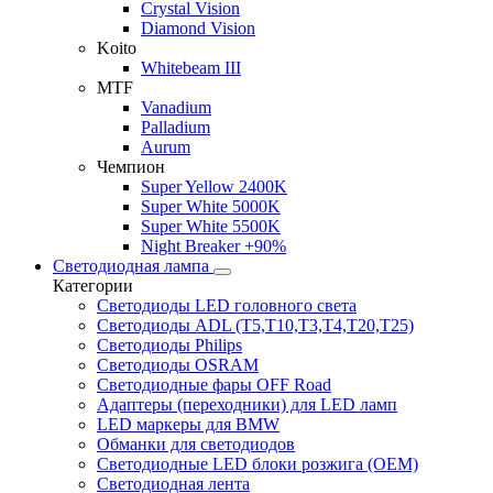
Crystal Vision
Diamond Vision
Koito
Whitebeam III
MTF
Vanadium
Palladium
Aurum
Чемпион
Super Yellow 2400K
Super White 5000K
Super White 5500K
Night Breaker +90%
Светодиодная лампа
Категории
Светодиоды LED головного света
Светодиоды ADL (T5,T10,T3,T4,T20,T25)
Светодиоды Philips
Светодиоды OSRAM
Светодиодные фары OFF Road
Адаптеры (переходники) для LED ламп
LED маркеры для BMW
Обманки для светодиодов
Светодиодные LED блоки розжига (OEM)
Светодиодная лента