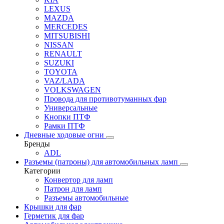
LEXUS
MAZDA
MERCEDES
MITSUBISHI
NISSAN
RENAULT
SUZUKI
TOYOTA
VAZ/LADA
VOLKSWAGEN
Провода для противотуманных фар
Универсальные
Кнопки ПТФ
Рамки ПТФ
Дневные ходовые огни
Бренды
ADL
Разъемы (патроны) для автомобильных ламп
Категории
Конвертор для ламп
Патрон для ламп
Разъемы автомобильные
Крышки для фар
Герметик для фар