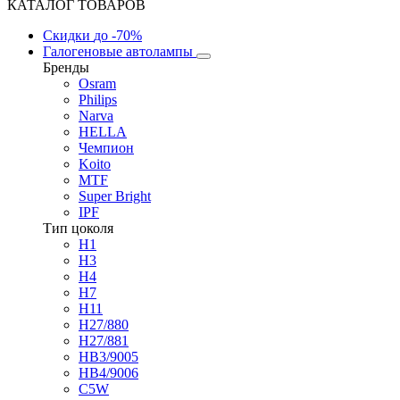
КАТАЛОГ ТОВАРОВ
Скидки
до -70%
Галогеновые автолампы
Бренды
Osram
Philips
Narva
HELLA
Чемпион
Koito
MTF
Super Bright
IPF
Тип цоколя
H1
H3
H4
H7
H11
H27/880
H27/881
HB3/9005
HB4/9006
C5W