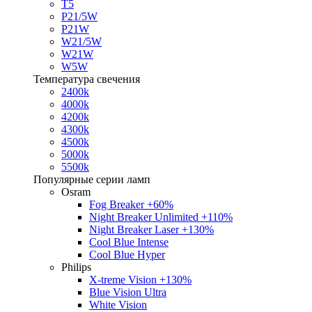
T5
P21/5W
P21W
W21/5W
W21W
W5W
Температура свечения
2400k
4000k
4200k
4300k
4500k
5000k
5500k
Популярные серии ламп
Osram
Fog Breaker +60%
Night Breaker Unlimited +110%
Night Breaker Laser +130%
Cool Blue Intense
Cool Blue Hyper
Philips
X-treme Vision +130%
Blue Vision Ultra
White Vision