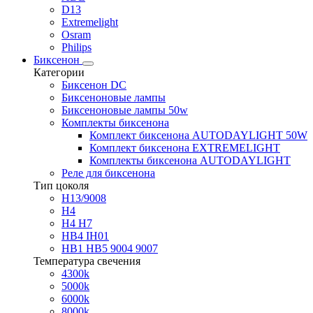
D13
Extremelight
Osram
Philips
Биксенон
Категории
Биксенон DC
Биксеноновые лампы
Биксеноновые лампы 50w
Комплекты биксенона
Комплект биксенона AUTODAYLIGHT 50W
Комплект биксенона EXTREMELIGHT
Комплекты биксенона AUTODAYLIGHT
Реле для биксенона
Тип цоколя
H13/9008
H4
H4 H7
HB4 IH01
HB1 HB5 9004 9007
Температура свечения
4300k
5000k
6000k
8000k