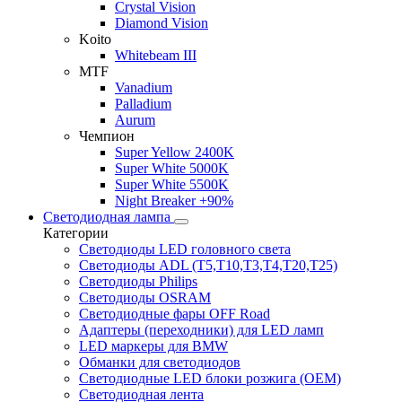
Crystal Vision
Diamond Vision
Koito
Whitebeam III
MTF
Vanadium
Palladium
Aurum
Чемпион
Super Yellow 2400K
Super White 5000K
Super White 5500K
Night Breaker +90%
Светодиодная лампа
Категории
Светодиоды LED головного света
Светодиоды ADL (T5,T10,T3,T4,T20,T25)
Светодиоды Philips
Светодиоды OSRAM
Светодиодные фары OFF Road
Адаптеры (переходники) для LED ламп
LED маркеры для BMW
Обманки для светодиодов
Светодиодные LED блоки розжига (OEM)
Светодиодная лента