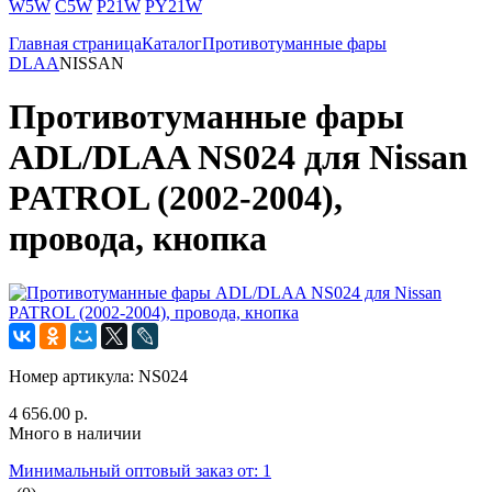
W5W
C5W
P21W
PY21W
Главная страница
Каталог
Противотуманные фары
DLAA
NISSAN
Противотуманные фары
ADL/DLAA NS024 для Nissan
PATROL (2002-2004),
провода, кнопка
Номер артикула:
NS024
4 656.00 р.
Много в наличии
Минимальный оптовый заказ от: 1