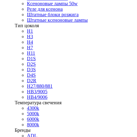
Ксеноновые лампы 50w
Реле для ксенона
Штатные блоки розжига
Штатные ксеноновые лампы
Тип цоколя
H1
H3
H4
H7
H11
D1S
D2S
D3S
D4S
D2R
H27/880/881
HB3/9005
HB4/9006
Температура свечения
4300k
5000k
6000k
8000k
Бренды
ADL