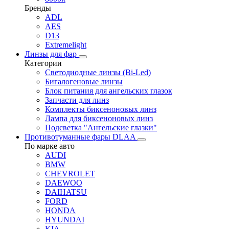
Бренды
ADL
AES
D13
Extremelight
Линзы для фар
Категории
Светодиодные линзы (Bi-Led)
Бигалогеновые линзы
Блок питания для ангельских глазок
Запчасти для линз
Комплекты биксеноновых линз
Лампа для биксеноновых линз
Подсветка "Ангельские глазки"
Противотуманные фары DLAA
По марке авто
AUDI
BMW
CHEVROLET
DAEWOO
DAIHATSU
FORD
HONDA
HYUNDAI
KIA