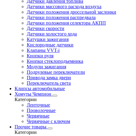
Датчики давления топлива
Датчики массового расхода воздуха
Датчики положения дроссельной заслонки
Датчики положения распредвала
Датчики положения селектора АКПП
Датчики скорости
Датчики холостого хода
Катушки зажигания
Кислородные датчики
Клапаны VVT-i
Кнопки руля
Кнопки стеклоподъемника
Модули зажигания
Подрулевые переключатели
Привода замка двери
Переключатель света
Клипсы автомобильные
Хомуты Чемпион
Категории
Ленточные
Проволочные
Червячные
Червячные с ключом
Прочие товары
Категории