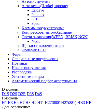
Автоинструмент
Автолампа(Henkel, прочие)
Eagleye
Phoniex
STC
Брест
Клеммы аккумуляторные
Компрессоры автомобильные
Свечи зажигания(WEEN, BRISK,NGK)
NGK
Щетки стеклоочистителя
Фонарик LED
Фары
Специальные предложения
Новинки
Новые поступления
Распродажа
Уцененные товары
Автоматический подбор ассортимента
D-цоколь:
D1S
D2S
D2R
D3S
D4S
H-цоколь:
H1
H3
H4
H7
H8
H9
H11
H27(880)
H27(881)
HB3
HB4
Доп. освещение: