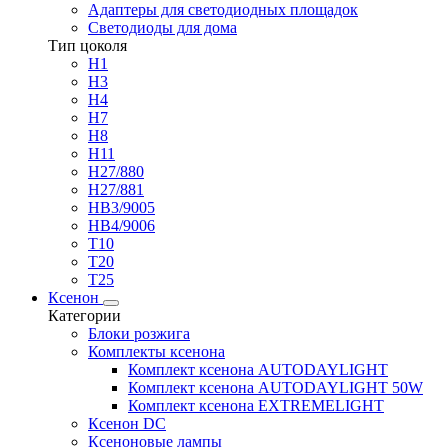
Адаптеры для светодиодных площадок
Светодиоды для дома
Тип цоколя
H1
H3
H4
H7
H8
H11
H27/880
H27/881
HB3/9005
HB4/9006
T10
T20
T25
Ксенон
Категории
Блоки розжига
Комплекты ксенона
Комплект ксенона AUTODAYLIGHT
Комплект ксенона AUTODAYLIGHT 50W
Комплект ксенона EXTREMELIGHT
Ксенон DC
Ксеноновые лампы