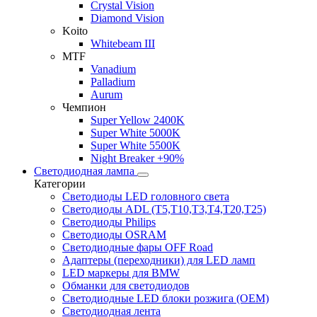
Crystal Vision
Diamond Vision
Koito
Whitebeam III
MTF
Vanadium
Palladium
Aurum
Чемпион
Super Yellow 2400K
Super White 5000K
Super White 5500K
Night Breaker +90%
Светодиодная лампа
Категории
Светодиоды LED головного света
Светодиоды ADL (T5,T10,T3,T4,T20,T25)
Светодиоды Philips
Светодиоды OSRAM
Светодиодные фары OFF Road
Адаптеры (переходники) для LED ламп
LED маркеры для BMW
Обманки для светодиодов
Светодиодные LED блоки розжига (OEM)
Светодиодная лента