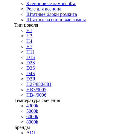
Ксеноновые лампы 50w
Реле для ксенона
Штатные блоки розжига
Штатные ксеноновые лампы
Тип цоколя
H1
H3
H4
H7
H11
D1S
D2S
D3S
D4S
D2R
H27/880/881
HB3/9005
HB4/9006
Температура свечения
4300k
5000k
6000k
8000k
Бренды
ADL