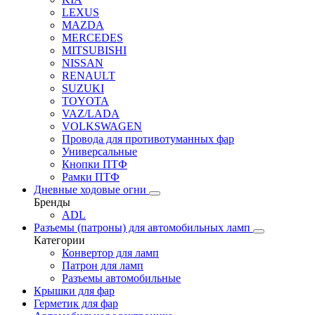
LEXUS
MAZDA
MERCEDES
MITSUBISHI
NISSAN
RENAULT
SUZUKI
TOYOTA
VAZ/LADA
VOLKSWAGEN
Провода для противотуманных фар
Универсальные
Кнопки ПТФ
Рамки ПТФ
Дневные ходовые огни
Бренды
ADL
Разъемы (патроны) для автомобильных ламп
Категории
Конвертор для ламп
Патрон для ламп
Разъемы автомобильные
Крышки для фар
Герметик для фар