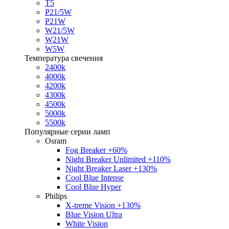
T5
P21/5W
P21W
W21/5W
W21W
W5W
Температура свечения
2400k
4000k
4200k
4300k
4500k
5000k
5500k
Популярные серии ламп
Osram
Fog Breaker +60%
Night Breaker Unlimited +110%
Night Breaker Laser +130%
Cool Blue Intense
Cool Blue Hyper
Philips
X-treme Vision +130%
Blue Vision Ultra
White Vision