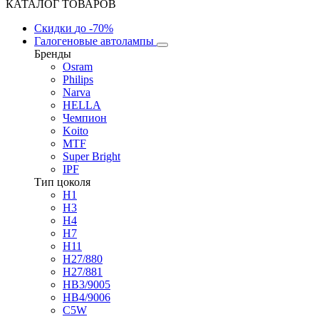
КАТАЛОГ ТОВАРОВ
Скидки
до -70%
Галогеновые автолампы
Бренды
Osram
Philips
Narva
HELLA
Чемпион
Koito
MTF
Super Bright
IPF
Тип цоколя
H1
H3
H4
H7
H11
H27/880
H27/881
HB3/9005
HB4/9006
C5W