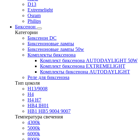
D13
Extremelight
Osram
Philips
Биксенон
Категории
Биксенон DC
Биксеноновые лампы
Биксеноновые лампы 50w
Комплекты биксенона
Комплект биксенона AUTODAYLIGHT 50W
Комплект биксенона EXTREMELIGHT
Комплекты биксенона AUTODAYLIGHT
Реле для биксенона
Тип цоколя
H13/9008
H4
H4 H7
HB4 IH01
HB1 HB5 9004 9007
Температура свечения
4300k
5000k
6000k
8000k