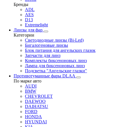
Бренды
ADL
AES
D13
Extremelight
Линзы для фар
Категории
Светодиодные линзы (Bi-Led)
Бигалогеновые линзы
Блок питания для ангельских глазок
Запчасти для линз
Комплекты биксеноновых линз
Лампа для биксеноновых линз
Подсветка "Ангельские глазки"
Противотуманные фары DLAA
По марке авто
AUDI
BMW
CHEVROLET
DAEWOO
DAIHATSU
FORD
HONDA
HYUNDAI
KIA