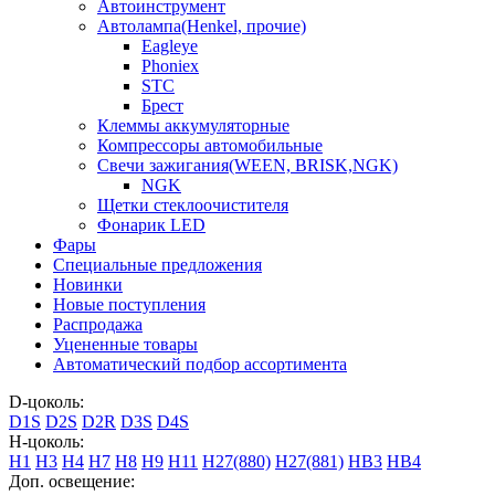
Автоинструмент
Автолампа(Henkel, прочие)
Eagleye
Phoniex
STC
Брест
Клеммы аккумуляторные
Компрессоры автомобильные
Свечи зажигания(WEEN, BRISK,NGK)
NGK
Щетки стеклоочистителя
Фонарик LED
Фары
Специальные предложения
Новинки
Новые поступления
Распродажа
Уцененные товары
Автоматический подбор ассортимента
D-цоколь:
D1S
D2S
D2R
D3S
D4S
H-цоколь:
H1
H3
H4
H7
H8
H9
H11
H27(880)
H27(881)
HB3
HB4
Доп. освещение: