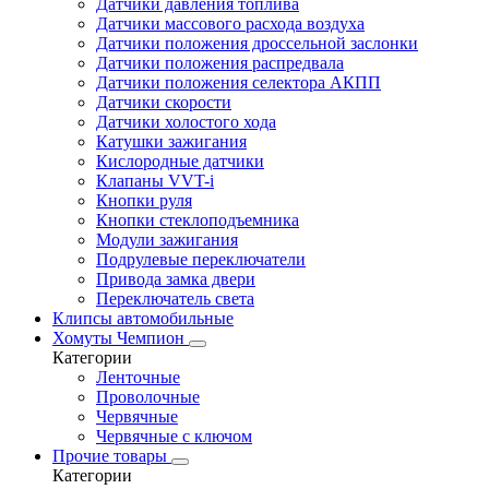
Датчики давления топлива
Датчики массового расхода воздуха
Датчики положения дроссельной заслонки
Датчики положения распредвала
Датчики положения селектора АКПП
Датчики скорости
Датчики холостого хода
Катушки зажигания
Кислородные датчики
Клапаны VVT-i
Кнопки руля
Кнопки стеклоподъемника
Модули зажигания
Подрулевые переключатели
Привода замка двери
Переключатель света
Клипсы автомобильные
Хомуты Чемпион
Категории
Ленточные
Проволочные
Червячные
Червячные с ключом
Прочие товары
Категории