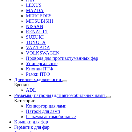
LEXUS
MAZDA
MERCEDES
MITSUBISHI
NISSAN
RENAULT
SUZUKI
TOYOTA
VAZ/LADA
VOLKSWAGEN
Провода для противотуманных фар
Универсальные
Кнопки ПТФ
Рамки ПТФ
Дневные ходовые огни
Бренды
ADL
Разъемы (патроны) для автомобильных ламп
Категории
Конвертор для ламп
Патрон для ламп
Разъемы автомобильные
Крышки для фар
Герметик для фар