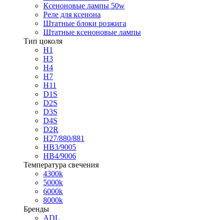
Ксеноновые лампы 50w
Реле для ксенона
Штатные блоки розжига
Штатные ксеноновые лампы
Тип цоколя
H1
H3
H4
H7
H11
D1S
D2S
D3S
D4S
D2R
H27/880/881
HB3/9005
HB4/9006
Температура свечения
4300k
5000k
6000k
8000k
Бренды
ADL