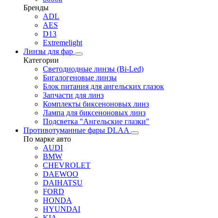
Бренды
ADL
AES
D13
Extremelight
Линзы для фар
Категории
Светодиодные линзы (Bi-Led)
Бигалогеновые линзы
Блок питания для ангельских глазок
Запчасти для линз
Комплекты биксеноновых линз
Лампа для биксеноновых линз
Подсветка "Ангельские глазки"
Противотуманные фары DLAA
По марке авто
AUDI
BMW
CHEVROLET
DAEWOO
DAIHATSU
FORD
HONDA
HYUNDAI
KIA