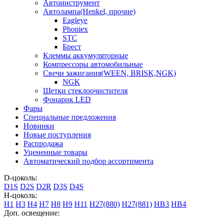
Автоинструмент
Автолампа(Henkel, прочие)
Eagleye
Phoniex
STC
Брест
Клеммы аккумуляторные
Компрессоры автомобильные
Свечи зажигания(WEEN, BRISK,NGK)
NGK
Щетки стеклоочистителя
Фонарик LED
Фары
Специальные предложения
Новинки
Новые поступления
Распродажа
Уцененные товары
Автоматический подбор ассортимента
D-цоколь:
D1S
D2S
D2R
D3S
D4S
H-цоколь:
H1
H3
H4
H7
H8
H9
H11
H27(880)
H27(881)
HB3
HB4
Доп. освещение: