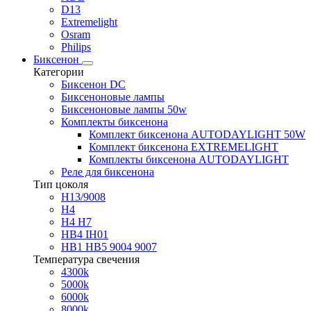
D13
Extremelight
Osram
Philips
Биксенон
Категории
Биксенон DC
Биксеноновые лампы
Биксеноновые лампы 50w
Комплекты биксенона
Комплект биксенона AUTODAYLIGHT 50W
Комплект биксенона EXTREMELIGHT
Комплекты биксенона AUTODAYLIGHT
Реле для биксенона
Тип цоколя
H13/9008
H4
H4 H7
HB4 IH01
HB1 HB5 9004 9007
Температура свечения
4300k
5000k
6000k
8000k