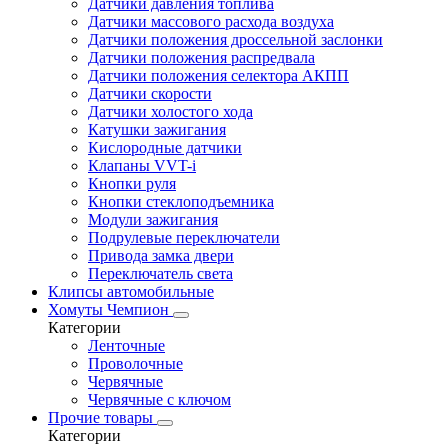
Датчики давления топлива
Датчики массового расхода воздуха
Датчики положения дроссельной заслонки
Датчики положения распредвала
Датчики положения селектора АКПП
Датчики скорости
Датчики холостого хода
Катушки зажигания
Кислородные датчики
Клапаны VVT-i
Кнопки руля
Кнопки стеклоподъемника
Модули зажигания
Подрулевые переключатели
Привода замка двери
Переключатель света
Клипсы автомобильные
Хомуты Чемпион
Категории
Ленточные
Проволочные
Червячные
Червячные с ключом
Прочие товары
Категории