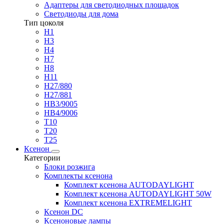
Адаптеры для светодиодных площадок
Светодиоды для дома
Тип цоколя
H1
H3
H4
H7
H8
H11
H27/880
H27/881
HB3/9005
HB4/9006
T10
T20
T25
Ксенон
Категории
Блоки розжига
Комплекты ксенона
Комплект ксенона AUTODAYLIGHT
Комплект ксенона AUTODAYLIGHT 50W
Комплект ксенона EXTREMELIGHT
Ксенон DC
Ксеноновые лампы