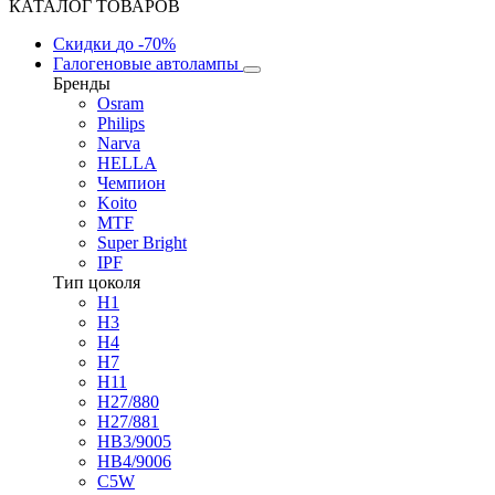
КАТАЛОГ ТОВАРОВ
Скидки
до -70%
Галогеновые автолампы
Бренды
Osram
Philips
Narva
HELLA
Чемпион
Koito
MTF
Super Bright
IPF
Тип цоколя
H1
H3
H4
H7
H11
H27/880
H27/881
HB3/9005
HB4/9006
C5W