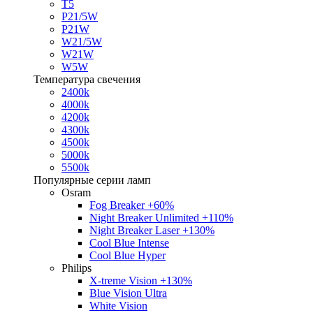
T5
P21/5W
P21W
W21/5W
W21W
W5W
Температура свечения
2400k
4000k
4200k
4300k
4500k
5000k
5500k
Популярные серии ламп
Osram
Fog Breaker +60%
Night Breaker Unlimited +110%
Night Breaker Laser +130%
Cool Blue Intense
Cool Blue Hyper
Philips
X-treme Vision +130%
Blue Vision Ultra
White Vision