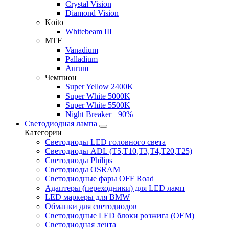
Crystal Vision
Diamond Vision
Koito
Whitebeam III
MTF
Vanadium
Palladium
Aurum
Чемпион
Super Yellow 2400K
Super White 5000K
Super White 5500K
Night Breaker +90%
Светодиодная лампа
Категории
Светодиоды LED головного света
Светодиоды ADL (T5,T10,T3,T4,T20,T25)
Светодиоды Philips
Светодиоды OSRAM
Светодиодные фары OFF Road
Адаптеры (переходники) для LED ламп
LED маркеры для BMW
Обманки для светодиодов
Светодиодные LED блоки розжига (OEM)
Светодиодная лента