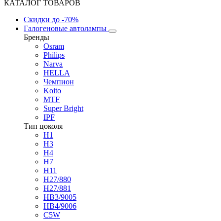
КАТАЛОГ ТОВАРОВ
Скидки
до -70%
Галогеновые автолампы
Бренды
Osram
Philips
Narva
HELLA
Чемпион
Koito
MTF
Super Bright
IPF
Тип цоколя
H1
H3
H4
H7
H11
H27/880
H27/881
HB3/9005
HB4/9006
C5W