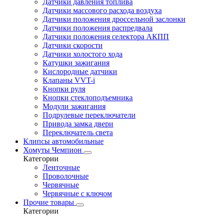
Датчики давления топлива
Датчики массового расхода воздуха
Датчики положения дроссельной заслонки
Датчики положения распредвала
Датчики положения селектора АКПП
Датчики скорости
Датчики холостого хода
Катушки зажигания
Кислородные датчики
Клапаны VVT-i
Кнопки руля
Кнопки стеклоподъемника
Модули зажигания
Подрулевые переключатели
Привода замка двери
Переключатель света
Клипсы автомобильные
Хомуты Чемпион
Категории
Ленточные
Проволочные
Червячные
Червячные с ключом
Прочие товары
Категории