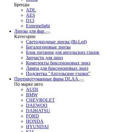
Бренды
ADL
AES
D13
Extremelight
Линзы для фар
Категории
Светодиодные линзы (Bi-Led)
Бигалогеновые линзы
Блок питания для ангельских глазок
Запчасти для линз
Комплекты биксеноновых линз
Лампа для биксеноновых линз
Подсветка "Ангельские глазки"
Противотуманные фары DLAA
По марке авто
AUDI
BMW
CHEVROLET
DAEWOO
DAIHATSU
FORD
HONDA
HYUNDAI
KIA