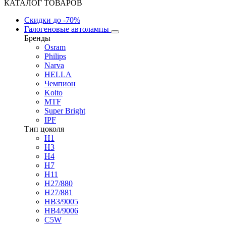
КАТАЛОГ ТОВАРОВ
Скидки
до -70%
Галогеновые автолампы
Бренды
Osram
Philips
Narva
HELLA
Чемпион
Koito
MTF
Super Bright
IPF
Тип цоколя
H1
H3
H4
H7
H11
H27/880
H27/881
HB3/9005
HB4/9006
C5W