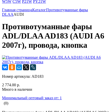
W5W
C5W
P21W
PY21W
Главная страница
Каталог
Противотуманные фары
DLAA
AUDI
Противотуманные фары
ADL/DLAA AD183 (AUDI A6
2007г), провода, кнопка
Номер артикула:
AD183
2 774.00 р.
Много в наличии
Минимальный оптовый заказ от: 1
(0)