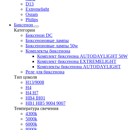
D13
Extremelight
Osram
Philips
Биксенон
Категории
Биксенон DC
Биксеноновые лампы
Биксеноновые лампы 50w
Комплекты биксенона
Комплект биксенона AUTODAYLIGHT 50W
Комплект биксенона EXTREMELIGHT
Комплекты биксенона AUTODAYLIGHT
Реле для биксенона
Тип цоколя
H13/9008
H4
H4 H7
HB4 IH01
HB1 HB5 9004 9007
Температура свечения
4300k
5000k
6000k
8000k