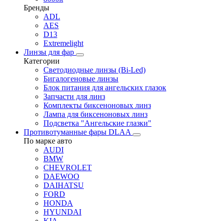
Бренды
ADL
AES
D13
Extremelight
Линзы для фар
Категории
Светодиодные линзы (Bi-Led)
Бигалогеновые линзы
Блок питания для ангельских глазок
Запчасти для линз
Комплекты биксеноновых линз
Лампа для биксеноновых линз
Подсветка "Ангельские глазки"
Противотуманные фары DLAA
По марке авто
AUDI
BMW
CHEVROLET
DAEWOO
DAIHATSU
FORD
HONDA
HYUNDAI
KIA