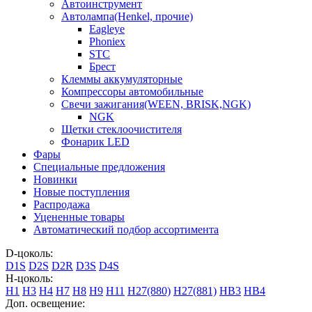
Автоинструмент
Автолампа(Henkel, прочие)
Eagleye
Phoniex
STC
Брест
Клеммы аккумуляторные
Компрессоры автомобильные
Свечи зажигания(WEEN, BRISK,NGK)
NGK
Щетки стеклоочистителя
Фонарик LED
Фары
Специальные предложения
Новинки
Новые поступления
Распродажа
Уцененные товары
Автоматический подбор ассортимента
D-цоколь:
D1S
D2S
D2R
D3S
D4S
H-цоколь:
H1
H3
H4
H7
H8
H9
H11
H27(880)
H27(881)
HB3
HB4
Доп. освещение: