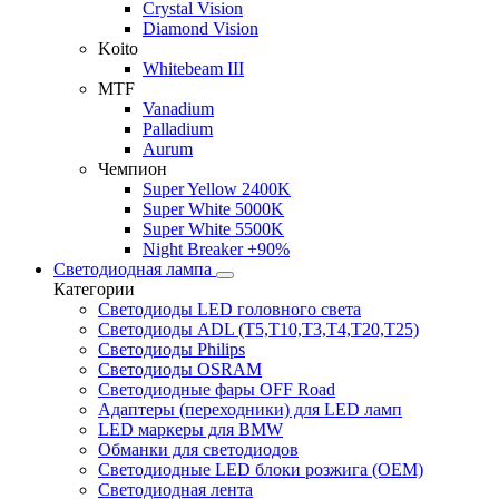
Crystal Vision
Diamond Vision
Koito
Whitebeam III
MTF
Vanadium
Palladium
Aurum
Чемпион
Super Yellow 2400K
Super White 5000K
Super White 5500K
Night Breaker +90%
Светодиодная лампа
Категории
Светодиоды LED головного света
Светодиоды ADL (T5,T10,T3,T4,T20,T25)
Светодиоды Philips
Светодиоды OSRAM
Светодиодные фары OFF Road
Адаптеры (переходники) для LED ламп
LED маркеры для BMW
Обманки для светодиодов
Светодиодные LED блоки розжига (OEM)
Светодиодная лента