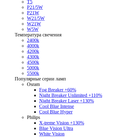
T5
P21/5W
P21W
W21/5W
W21W
W5W
Температура свечения
2400k
4000k
4200k
4300k
4500k
5000k
5500k
Популярные серии ламп
Osram
Fog Breaker +60%
Night Breaker Unlimited +110%
Night Breaker Laser +130%
Cool Blue Intense
Cool Blue Hyper
Philips
X-treme Vision +130%
Blue Vision Ultra
White Vision