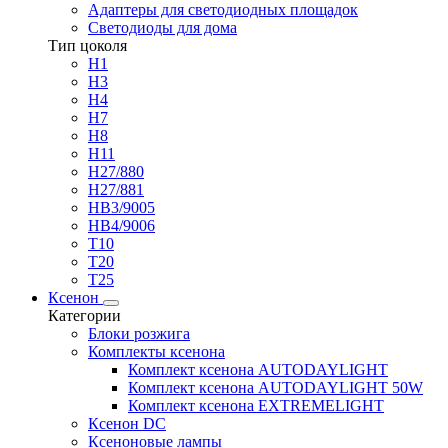
Адаптеры для светодиодных площадок
Светодиоды для дома
Тип цоколя
H1
H3
H4
H7
H8
H11
H27/880
H27/881
HB3/9005
HB4/9006
T10
T20
T25
Ксенон
Категории
Блоки розжига
Комплекты ксенона
Комплект ксенона AUTODAYLIGHT
Комплект ксенона AUTODAYLIGHT 50W
Комплект ксенона EXTREMELIGHT
Ксенон DC
Ксеноновые лампы