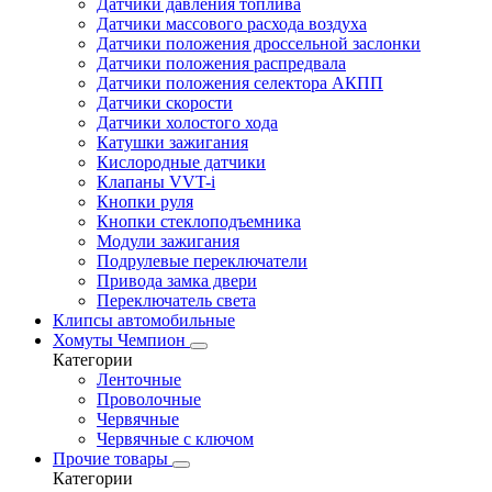
Датчики давления топлива
Датчики массового расхода воздуха
Датчики положения дроссельной заслонки
Датчики положения распредвала
Датчики положения селектора АКПП
Датчики скорости
Датчики холостого хода
Катушки зажигания
Кислородные датчики
Клапаны VVT-i
Кнопки руля
Кнопки стеклоподъемника
Модули зажигания
Подрулевые переключатели
Привода замка двери
Переключатель света
Клипсы автомобильные
Хомуты Чемпион
Категории
Ленточные
Проволочные
Червячные
Червячные с ключом
Прочие товары
Категории