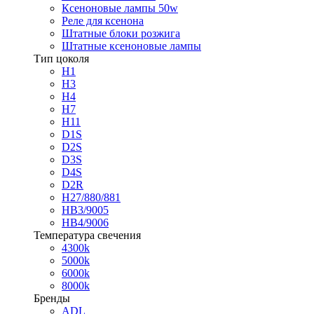
Ксеноновые лампы 50w
Реле для ксенона
Штатные блоки розжига
Штатные ксеноновые лампы
Тип цоколя
H1
H3
H4
H7
H11
D1S
D2S
D3S
D4S
D2R
H27/880/881
HB3/9005
HB4/9006
Температура свечения
4300k
5000k
6000k
8000k
Бренды
ADL