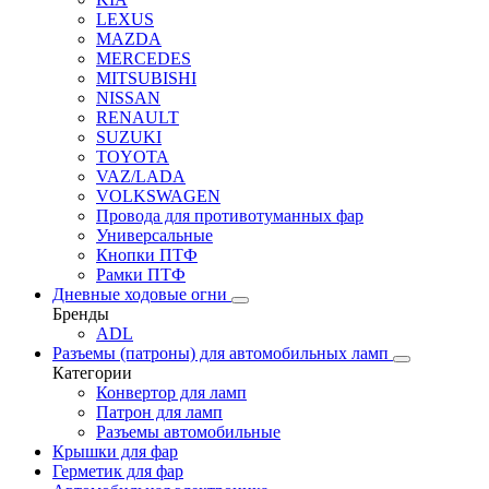
LEXUS
MAZDA
MERCEDES
MITSUBISHI
NISSAN
RENAULT
SUZUKI
TOYOTA
VAZ/LADA
VOLKSWAGEN
Провода для противотуманных фар
Универсальные
Кнопки ПТФ
Рамки ПТФ
Дневные ходовые огни
Бренды
ADL
Разъемы (патроны) для автомобильных ламп
Категории
Конвертор для ламп
Патрон для ламп
Разъемы автомобильные
Крышки для фар
Герметик для фар