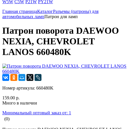
W5W
C5W
P21W
PY21W
Главная страница
Каталог
Разъемы (патроны) для
автомобильных ламп
Патрон для ламп
Патрон поворота DAEWOO
NEXIA, CHEVROLET
LANOS 660480K
Номер артикула:
660480K
159.00 р.
Много в наличии
Минимальный оптовый заказ от: 1
(0)