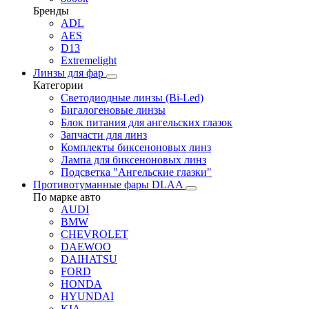
Бренды
ADL
AES
D13
Extremelight
Линзы для фар
Категории
Светодиодные линзы (Bi-Led)
Бигалогеновые линзы
Блок питания для ангельских глазок
Запчасти для линз
Комплекты биксеноновых линз
Лампа для биксеноновых линз
Подсветка "Ангельские глазки"
Противотуманные фары DLAA
По марке авто
AUDI
BMW
CHEVROLET
DAEWOO
DAIHATSU
FORD
HONDA
HYUNDAI
KIA