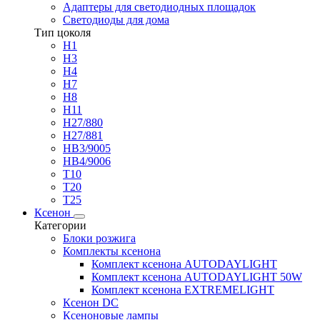
Адаптеры для светодиодных площадок
Светодиоды для дома
Тип цоколя
H1
H3
H4
H7
H8
H11
H27/880
H27/881
HB3/9005
HB4/9006
T10
T20
T25
Ксенон
Категории
Блоки розжига
Комплекты ксенона
Комплект ксенона AUTODAYLIGHT
Комплект ксенона AUTODAYLIGHT 50W
Комплект ксенона EXTREMELIGHT
Ксенон DC
Ксеноновые лампы