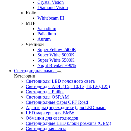
Crystal Vision
Diamond Vision
Koito
Whitebeam III
MTF
Vanadium
Palladium
Aurum
Чемпион
Super Yellow 2400K
Super White 5000K
Super White 5500K
Night Breaker +90%
Светодиодная лампа
Категории
Светодиоды LED головного света
Светодиоды ADL (T5,T10,T3,T4,T20,T25)
Светодиоды Philips
Светодиоды OSRAM
Светодиодные фары OFF Road
Адаптеры (переходники) для LED ламп
LED маркеры для BMW
Обманки для светодиодов
Светодиодные LED блоки розжига (OEM)
Светодиодная лента