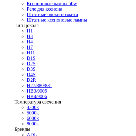
Ксеноновые лампы 50w
Реле для ксенона
Штатные блоки розжига
Штатные ксеноновые лампы
Тип цоколя
H1
H3
H4
H7
H11
D1S
D2S
D3S
D4S
D2R
H27/880/881
HB3/9005
HB4/9006
Температура свечения
4300k
5000k
6000k
8000k
Бренды
ADL