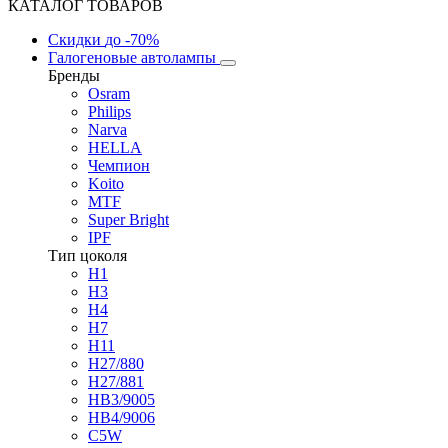
КАТАЛОГ ТОВАРОВ
Скидки
до -70%
Галогеновые автолампы
Бренды
Osram
Philips
Narva
HELLA
Чемпион
Koito
MTF
Super Bright
IPF
Тип цоколя
H1
H3
H4
H7
H11
H27/880
H27/881
HB3/9005
HB4/9006
C5W