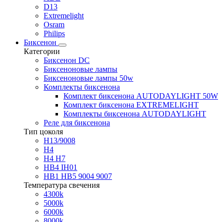
D13
Extremelight
Osram
Philips
Биксенон
Категории
Биксенон DC
Биксеноновые лампы
Биксеноновые лампы 50w
Комплекты биксенона
Комплект биксенона AUTODAYLIGHT 50W
Комплект биксенона EXTREMELIGHT
Комплекты биксенона AUTODAYLIGHT
Реле для биксенона
Тип цоколя
H13/9008
H4
H4 H7
HB4 IH01
HB1 HB5 9004 9007
Температура свечения
4300k
5000k
6000k
8000k