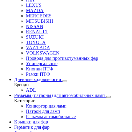
LEXUS
MAZDA
MERCEDES
MITSUBISHI
NISSAN
RENAULT
SUZUKI
TOYOTA
VAZ/LADA
VOLKSWAGEN
Провода для противотуманных фар
Универсальные
Кнопки ПТФ
Рамки ПТФ
Дневные ходовые огни
Бренды
ADL
Разъемы (патроны) для автомобильных ламп
Категории
Конвертор для ламп
Патрон для ламп
Разъемы автомобильные
Крышки для фар
Герметик для фар