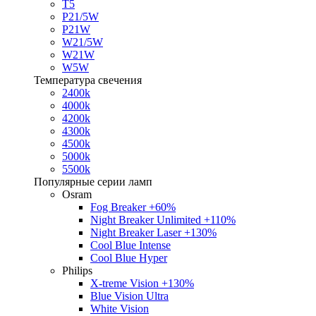
T5
P21/5W
P21W
W21/5W
W21W
W5W
Температура свечения
2400k
4000k
4200k
4300k
4500k
5000k
5500k
Популярные серии ламп
Osram
Fog Breaker +60%
Night Breaker Unlimited +110%
Night Breaker Laser +130%
Cool Blue Intense
Cool Blue Hyper
Philips
X-treme Vision +130%
Blue Vision Ultra
White Vision