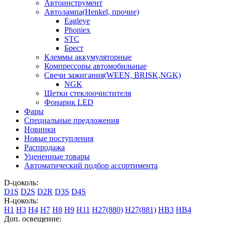
Автоинструмент
Автолампа(Henkel, прочие)
Eagleye
Phoniex
STC
Брест
Клеммы аккумуляторные
Компрессоры автомобильные
Свечи зажигания(WEEN, BRISK,NGK)
NGK
Щетки стеклоочистителя
Фонарик LED
Фары
Специальные предложения
Новинки
Новые поступления
Распродажа
Уцененные товары
Автоматический подбор ассортимента
D-цоколь:
D1S
D2S
D2R
D3S
D4S
H-цоколь:
H1
H3
H4
H7
H8
H9
H11
H27(880)
H27(881)
HB3
HB4
Доп. освещение: