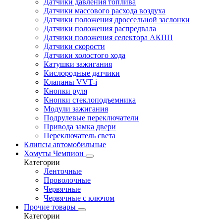
Датчики давления топлива
Датчики массового расхода воздуха
Датчики положения дроссельной заслонки
Датчики положения распредвала
Датчики положения селектора АКПП
Датчики скорости
Датчики холостого хода
Катушки зажигания
Кислородные датчики
Клапаны VVT-i
Кнопки руля
Кнопки стеклоподъемника
Модули зажигания
Подрулевые переключатели
Привода замка двери
Переключатель света
Клипсы автомобильные
Хомуты Чемпион
Категории
Ленточные
Проволочные
Червячные
Червячные с ключом
Прочие товары
Категории