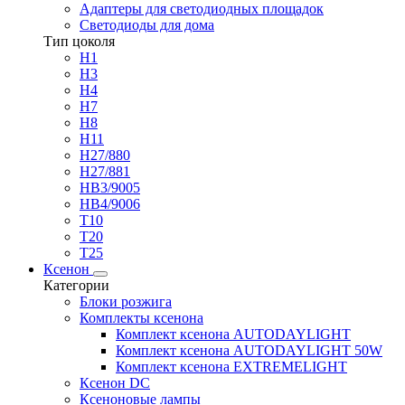
Адаптеры для светодиодных площадок
Светодиоды для дома
Тип цоколя
H1
H3
H4
H7
H8
H11
H27/880
H27/881
HB3/9005
HB4/9006
T10
T20
T25
Ксенон
Категории
Блоки розжига
Комплекты ксенона
Комплект ксенона AUTODAYLIGHT
Комплект ксенона AUTODAYLIGHT 50W
Комплект ксенона EXTREMELIGHT
Ксенон DC
Ксеноновые лампы