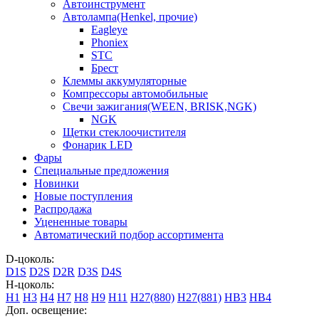
Автоинструмент
Автолампа(Henkel, прочие)
Eagleye
Phoniex
STC
Брест
Клеммы аккумуляторные
Компрессоры автомобильные
Свечи зажигания(WEEN, BRISK,NGK)
NGK
Щетки стеклоочистителя
Фонарик LED
Фары
Специальные предложения
Новинки
Новые поступления
Распродажа
Уцененные товары
Автоматический подбор ассортимента
D-цоколь:
D1S
D2S
D2R
D3S
D4S
H-цоколь:
H1
H3
H4
H7
H8
H9
H11
H27(880)
H27(881)
HB3
HB4
Доп. освещение: