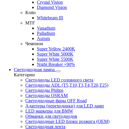
Crystal Vision
Diamond Vision
Koito
Whitebeam III
MTF
Vanadium
Palladium
Aurum
Чемпион
Super Yellow 2400K
Super White 5000K
Super White 5500K
Night Breaker +90%
Светодиодная лампа
Категории
Светодиоды LED головного света
Светодиоды ADL (T5,T10,T3,T4,T20,T25)
Светодиоды Philips
Светодиоды OSRAM
Светодиодные фары OFF Road
Адаптеры (переходники) для LED ламп
LED маркеры для BMW
Обманки для светодиодов
Светодиодные LED блоки розжига (OEM)
Светодиодная лента