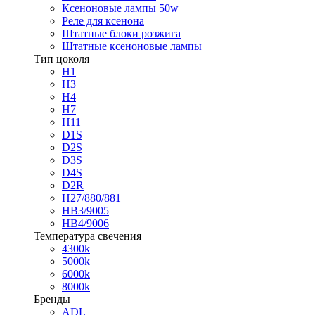
Ксеноновые лампы 50w
Реле для ксенона
Штатные блоки розжига
Штатные ксеноновые лампы
Тип цоколя
H1
H3
H4
H7
H11
D1S
D2S
D3S
D4S
D2R
H27/880/881
HB3/9005
HB4/9006
Температура свечения
4300k
5000k
6000k
8000k
Бренды
ADL