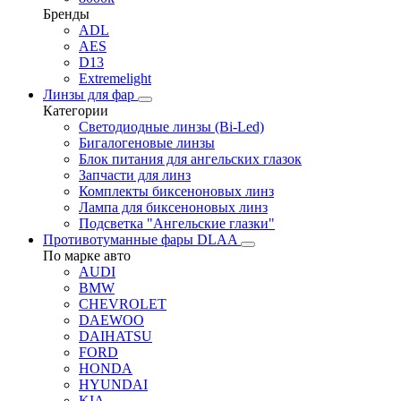
Бренды
ADL
AES
D13
Extremelight
Линзы для фар
Категории
Светодиодные линзы (Bi-Led)
Бигалогеновые линзы
Блок питания для ангельских глазок
Запчасти для линз
Комплекты биксеноновых линз
Лампа для биксеноновых линз
Подсветка "Ангельские глазки"
Противотуманные фары DLAA
По марке авто
AUDI
BMW
CHEVROLET
DAEWOO
DAIHATSU
FORD
HONDA
HYUNDAI
KIA