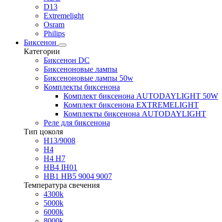
D13
Extremelight
Osram
Philips
Биксенон
Категории
Биксенон DC
Биксеноновые лампы
Биксеноновые лампы 50w
Комплекты биксенона
Комплект биксенона AUTODAYLIGHT 50W
Комплект биксенона EXTREMELIGHT
Комплекты биксенона AUTODAYLIGHT
Реле для биксенона
Тип цоколя
H13/9008
H4
H4 H7
HB4 IH01
HB1 HB5 9004 9007
Температура свечения
4300k
5000k
6000k
8000k