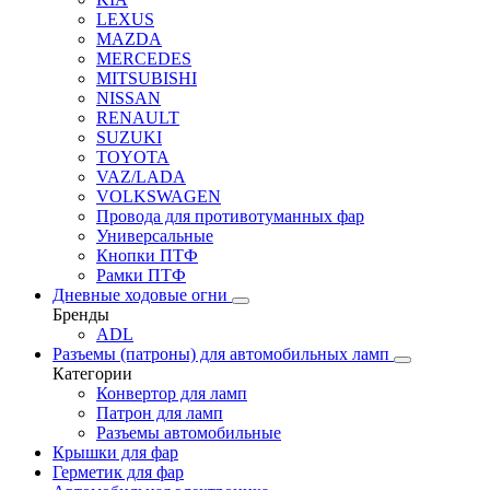
LEXUS
MAZDA
MERCEDES
MITSUBISHI
NISSAN
RENAULT
SUZUKI
TOYOTA
VAZ/LADA
VOLKSWAGEN
Провода для противотуманных фар
Универсальные
Кнопки ПТФ
Рамки ПТФ
Дневные ходовые огни
Бренды
ADL
Разъемы (патроны) для автомобильных ламп
Категории
Конвертор для ламп
Патрон для ламп
Разъемы автомобильные
Крышки для фар
Герметик для фар