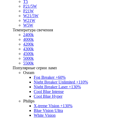
T5
P21/5W
P21W
W21/5W
W21W
W5W
Температура свечения
2400k
4000k
4200k
4300k
4500k
5000k
5500k
Популярные серии ламп
Osram
Fog Breaker +60%
Night Breaker Unlimited +110%
Night Breaker Laser +130%
Cool Blue Intense
Cool Blue Hyper
Philips
X-treme Vision +130%
Blue Vision Ultra
White Vision