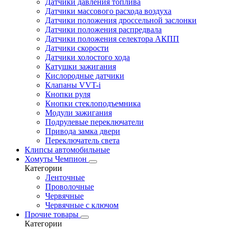
Датчики давления топлива
Датчики массового расхода воздуха
Датчики положения дроссельной заслонки
Датчики положения распредвала
Датчики положения селектора АКПП
Датчики скорости
Датчики холостого хода
Катушки зажигания
Кислородные датчики
Клапаны VVT-i
Кнопки руля
Кнопки стеклоподъемника
Модули зажигания
Подрулевые переключатели
Привода замка двери
Переключатель света
Клипсы автомобильные
Хомуты Чемпион
Категории
Ленточные
Проволочные
Червячные
Червячные с ключом
Прочие товары
Категории