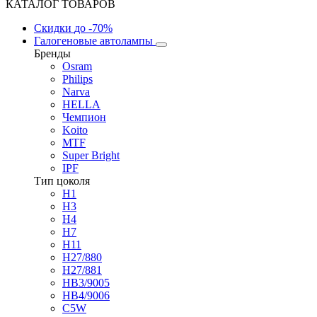
КАТАЛОГ ТОВАРОВ
Скидки
до -70%
Галогеновые автолампы
Бренды
Osram
Philips
Narva
HELLA
Чемпион
Koito
MTF
Super Bright
IPF
Тип цоколя
H1
H3
H4
H7
H11
H27/880
H27/881
HB3/9005
HB4/9006
C5W