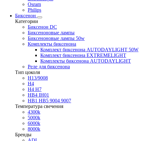
Osram
Philips
Биксенон
Категории
Биксенон DC
Биксеноновые лампы
Биксеноновые лампы 50w
Комплекты биксенона
Комплект биксенона AUTODAYLIGHT 50W
Комплект биксенона EXTREMELIGHT
Комплекты биксенона AUTODAYLIGHT
Реле для биксенона
Тип цоколя
H13/9008
H4
H4 H7
HB4 IH01
HB1 HB5 9004 9007
Температура свечения
4300k
5000k
6000k
8000k
Бренды
ADL