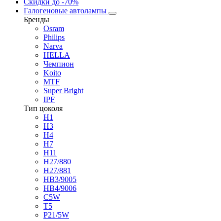
Скидки
до -70%
Галогеновые автолампы
Бренды
Osram
Philips
Narva
HELLA
Чемпион
Koito
MTF
Super Bright
IPF
Тип цоколя
H1
H3
H4
H7
H11
H27/880
H27/881
HB3/9005
HB4/9006
C5W
T5
P21/5W