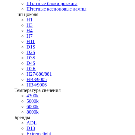
Штатные блоки розжига
Штатные ксеноновые лампы
Тип цоколя
H1
H3
H4
H7
H11
D1S
D2S
D3S
D4S
D2R
H27/880/881
HB3/9005
HB4/9006
Температура свечения
4300k
5000k
6000k
8000k
Бренды
ADL
D13
Extremelight