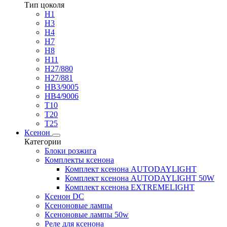
Тип цоколя
H1
H3
H4
H7
H8
H11
H27/880
H27/881
HB3/9005
HB4/9006
T10
T20
T25
Ксенон
Категории
Блоки розжига
Комплекты ксенона
Комплект ксенона AUTODAYLIGHT
Комплект ксенона AUTODAYLIGHT 50W
Комплект ксенона EXTREMELIGHT
Ксенон DC
Ксеноновые лампы
Ксеноновые лампы 50w
Реле для ксенона