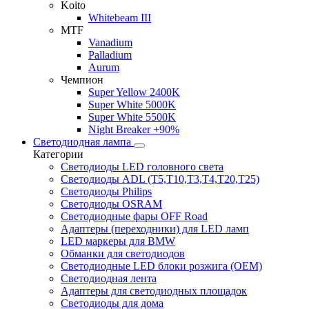
Koito
Whitebeam III
MTF
Vanadium
Palladium
Aurum
Чемпион
Super Yellow 2400K
Super White 5000K
Super White 5500K
Night Breaker +90%
Светодиодная лампа
Категории
Светодиоды LED головного света
Светодиоды ADL (T5,T10,T3,T4,T20,T25)
Светодиоды Philips
Светодиоды OSRAM
Светодиодные фары OFF Road
Адаптеры (переходники) для LED ламп
LED маркеры для BMW
Обманки для светодиодов
Светодиодные LED блоки розжига (OEM)
Светодиодная лента
Адаптеры для светодиодных площадок
Светодиоды для дома