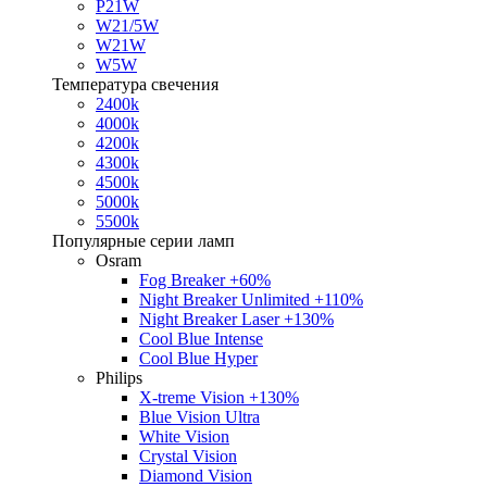
P21W
W21/5W
W21W
W5W
Температура свечения
2400k
4000k
4200k
4300k
4500k
5000k
5500k
Популярные серии ламп
Osram
Fog Breaker +60%
Night Breaker Unlimited +110%
Night Breaker Laser +130%
Cool Blue Intense
Cool Blue Hyper
Philips
X-treme Vision +130%
Blue Vision Ultra
White Vision
Crystal Vision
Diamond Vision